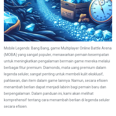
Mobile Legends: Bang Bang, game Multiplayer Online Battle Arena
(MOBA) yang sangat populer, menawarkan pemain kesempatan
untuk meningkatkan pengalaman bermain game mereka melalui
berbagai fitur premium. Diamonds, mata uang premium dalam
legenda seluler, sangat penting untuk membeli kulit eksklusif,
pahlawan, dan item dalam game lainnya. Namun, secara efisien
menambah berlian dapat menjadi labirin bagi pemain baru dan
berpengalaman. Dalam panduan ini, kami akan melihat
komprehensif tentang cara menambah berlian di legenda seluler
secara efisien.