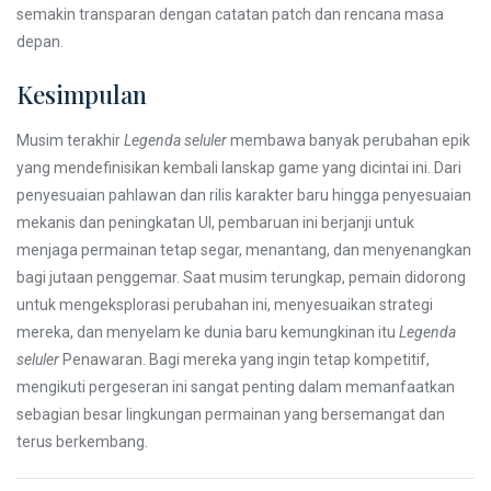
semakin transparan dengan catatan patch dan rencana masa
depan.
Kesimpulan
Musim terakhir
Legenda seluler
membawa banyak perubahan epik
yang mendefinisikan kembali lanskap game yang dicintai ini. Dari
penyesuaian pahlawan dan rilis karakter baru hingga penyesuaian
mekanis dan peningkatan UI, pembaruan ini berjanji untuk
menjaga permainan tetap segar, menantang, dan menyenangkan
bagi jutaan penggemar. Saat musim terungkap, pemain didorong
untuk mengeksplorasi perubahan ini, menyesuaikan strategi
mereka, dan menyelam ke dunia baru kemungkinan itu
Legenda
seluler
Penawaran. Bagi mereka yang ingin tetap kompetitif,
mengikuti pergeseran ini sangat penting dalam memanfaatkan
sebagian besar lingkungan permainan yang bersemangat dan
terus berkembang.