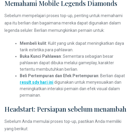
Memahami Mobile Legends Diamonds
Sebelum mempelajari proses top-up, penting untuk memahami
apa itu berlian dan bagaimana mereka dapat digunakan dalam
legenda seluler. Berlian memungkinkan pemain untuk:
Membeli kulit
: Kulit yang unik dapat meningkatkan daya
tarik estetika para pahlawan.
Buka Kunci Pahlawan
: Sementara sebagian besar
pahlawan dapat dibuka melalui gameplay, karakter
tertentu membutuhkan berlian.
Beli Pertempuran dan Efek Pertempuran
: Berlian dapat
result sdy hari ini
digunakan untuk menyesuaikan dan
meningkatkan interaksi pemain dan efek visual dalam
permainan.
Headstart: Persiapan sebelum menambah
Sebelum Anda memulai proses top-up, pastikan Anda memiliki
yang berikut: