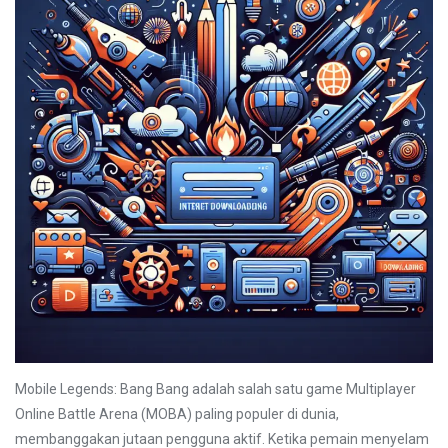
Mobile Legends: Bang Bang adalah salah satu game Multiplayer
Online Battle Arena (MOBA) paling populer di dunia,
membanggakan jutaan pengguna aktif. Ketika pemain menyelam