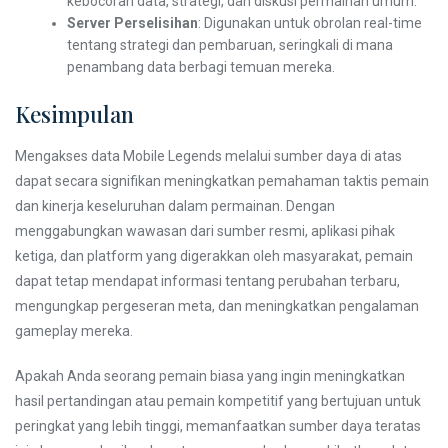
kebocoran data, strategi, dan diskusi permainan umum.
Server Perselisihan
: Digunakan untuk obrolan real-time
tentang strategi dan pembaruan, seringkali di mana
penambang data berbagi temuan mereka.
Kesimpulan
Mengakses data Mobile Legends melalui sumber daya di atas
dapat secara signifikan meningkatkan pemahaman taktis pemain
dan kinerja keseluruhan dalam permainan. Dengan
menggabungkan wawasan dari sumber resmi, aplikasi pihak
ketiga, dan platform yang digerakkan oleh masyarakat, pemain
dapat tetap mendapat informasi tentang perubahan terbaru,
mengungkap pergeseran meta, dan meningkatkan pengalaman
gameplay mereka.
Apakah Anda seorang pemain biasa yang ingin meningkatkan
hasil pertandingan atau pemain kompetitif yang bertujuan untuk
peringkat yang lebih tinggi, memanfaatkan sumber daya teratas