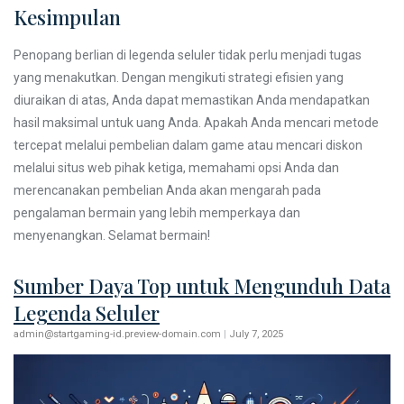
Kesimpulan
Penopang berlian di legenda seluler tidak perlu menjadi tugas
yang menakutkan. Dengan mengikuti strategi efisien yang
diuraikan di atas, Anda dapat memastikan Anda mendapatkan
hasil maksimal untuk uang Anda. Apakah Anda mencari metode
tercepat melalui pembelian dalam game atau mencari diskon
melalui situs web pihak ketiga, memahami opsi Anda dan
merencanakan pembelian Anda akan mengarah pada
pengalaman bermain yang lebih memperkaya dan
menyenangkan. Selamat bermain!
Sumber Daya Top untuk Mengunduh Data
Legenda Seluler
admin@startgaming-id.preview-domain.com
|
July 7, 2025