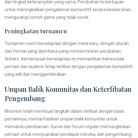
dari tingkat keterampilan yang sama. Perubahan ini bertujuan
untuk meningkatkan pengalaman kompetitif secara keseluruhan,
mengurangi contoh game yang tidak cocok.
Peningkatan turnamen
Turnamen resmi beradaptasi dengan meta baru, dengan aturan
dan format yang diperbarui yang mencerminkan perubahan
terbaru. Kemampuan beradaptasi ini memastikan bahwa baik
pemain dan audiens tetap terlibat dengan pengalaman kompetitif
yang adil dan menggembirakan.
Umpan Balik Komunitas dan Keterlibatan
Pengembang
Moonton telah membuat langkah dalam terlibat dengan basis
pemainnya, memanfaatkan umpan balik komunitas untuk
memandu pembaruan. Survei dan forum reguler memungkinkan
pemain untuk menyuarakan pendapat mereka, dan pengembang