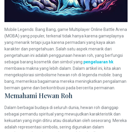
Mobile Legends: Bang Bang, game Multiplayer Online Battle Arena
(MOBA) yang populer, terkenal tidak hanya karena gameplaynya
yang menarik tetapi juga karena permadani yang kaya akan
karakter dan pengetahuan. Salah satu aspek menarik dari
pengetahuan ini adalah penggunaan hewan roh, yang berfungsi
sebagai barang kosmetik dan simbol yang
pengeluaran hk
membawa makna yang lebih dalam. Dalam artikel ini, kita akan
mengeksplorasi simbolisme hewan roh di legenda mobile: bang
bang, memeriksa bagaimana mereka meningkatkan pengalaman
bermain game dan berkontribusi pada bercerita permainan.
Memahami Hewan Roh
Dalam berbagai budaya di seluruh dunia, hewan roh dianggap
sebagai pemandu spiritual yang mewujudkan karakteristik dan
kekuatan yang ingin ditiru atau disalurkan oleh seseorang. Mereka
adalah representasi simbolis, sering digunakan dalam