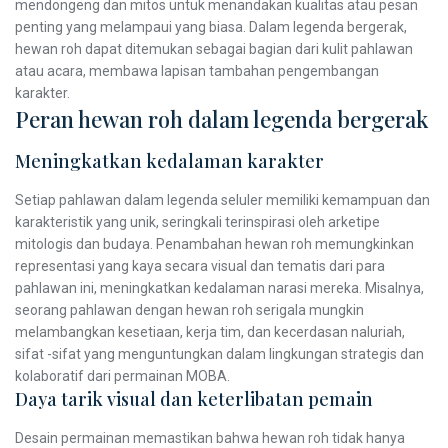
mendongeng dan mitos untuk menandakan kualitas atau pesan
penting yang melampaui yang biasa. Dalam legenda bergerak,
hewan roh dapat ditemukan sebagai bagian dari kulit pahlawan
atau acara, membawa lapisan tambahan pengembangan
karakter.
Peran hewan roh dalam legenda bergerak
Meningkatkan kedalaman karakter
Setiap pahlawan dalam legenda seluler memiliki kemampuan dan
karakteristik yang unik, seringkali terinspirasi oleh arketipe
mitologis dan budaya. Penambahan hewan roh memungkinkan
representasi yang kaya secara visual dan tematis dari para
pahlawan ini, meningkatkan kedalaman narasi mereka. Misalnya,
seorang pahlawan dengan hewan roh serigala mungkin
melambangkan kesetiaan, kerja tim, dan kecerdasan naluriah,
sifat -sifat yang menguntungkan dalam lingkungan strategis dan
kolaboratif dari permainan MOBA.
Daya tarik visual dan keterlibatan pemain
Desain permainan memastikan bahwa hewan roh tidak hanya