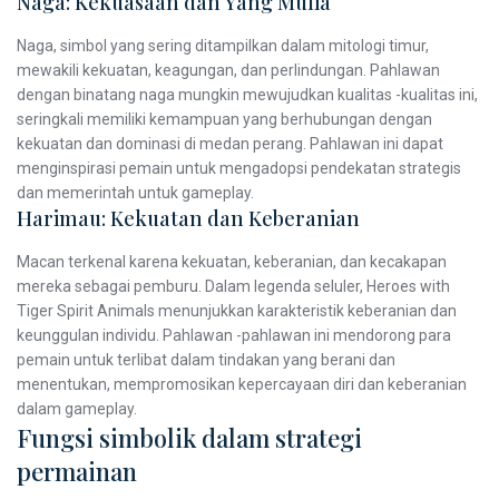
Naga: Kekuasaan dan Yang Mulia
Naga, simbol yang sering ditampilkan dalam mitologi timur,
mewakili kekuatan, keagungan, dan perlindungan. Pahlawan
dengan binatang naga mungkin mewujudkan kualitas -kualitas ini,
seringkali memiliki kemampuan yang berhubungan dengan
kekuatan dan dominasi di medan perang. Pahlawan ini dapat
menginspirasi pemain untuk mengadopsi pendekatan strategis
dan memerintah untuk gameplay.
Harimau: Kekuatan dan Keberanian
Macan terkenal karena kekuatan, keberanian, dan kecakapan
mereka sebagai pemburu. Dalam legenda seluler, Heroes with
Tiger Spirit Animals menunjukkan karakteristik keberanian dan
keunggulan individu. Pahlawan -pahlawan ini mendorong para
pemain untuk terlibat dalam tindakan yang berani dan
menentukan, mempromosikan kepercayaan diri dan keberanian
dalam gameplay.
Fungsi simbolik dalam strategi
permainan