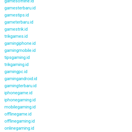
gamesoffline.id
gamesterbaru.id
gamestips.id
gameterbaru.id
gamestrik.id
trikgames.id
gamingiphone.id
gamingmobile.id
tipsgaming.id
trikgaming.id
gamingpc.id
gamingandroid.id
gamingterbaru.id
iphonegame.id
iphonegaming.id
mobilegaming.id
offlinegame.id
offlinegaming.id
onlinegaming.id