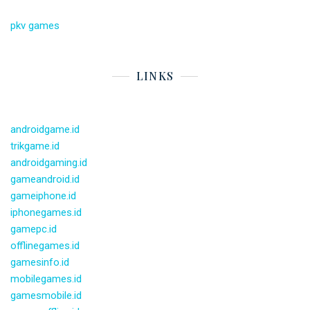
pkv games
LINKS
androidgame.id
trikgame.id
androidgaming.id
gameandroid.id
gameiphone.id
iphonegames.id
gamepc.id
offlinegames.id
gamesinfo.id
mobilegames.id
gamesmobile.id