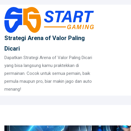
Skip
to
content
Strategi Arena of Valor Paling
Dicari
Dapatkan Strategi Arena of Valor Paling Dicari
yang bisa langsung kamu praktekkan di
permainan. Cocok untuk semua pemain, baik
pemula maupun pro, biar makin jago dan auto
menang!