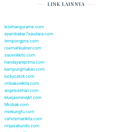
LINK LAINNYA
lesehangurame.com
ayambakar7saudara.com
tempongpns.com
roemahkuliner.com
saoenkkito.com
handayaniprima.com
kampungmakan.com
luckycatck.com
rmbakoelkita.com
angelesehan.com
bluejasminejkt.com
Mrobak.com
miekungfu.com
cafetemankita.com
rmjasabundo.com