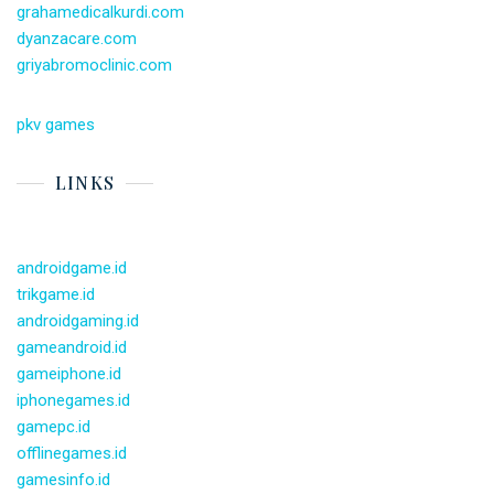
grahamedicalkurdi.com
dyanzacare.com
griyabromoclinic.com
pkv games
LINKS
androidgame.id
trikgame.id
androidgaming.id
gameandroid.id
gameiphone.id
iphonegames.id
gamepc.id
offlinegames.id
gamesinfo.id