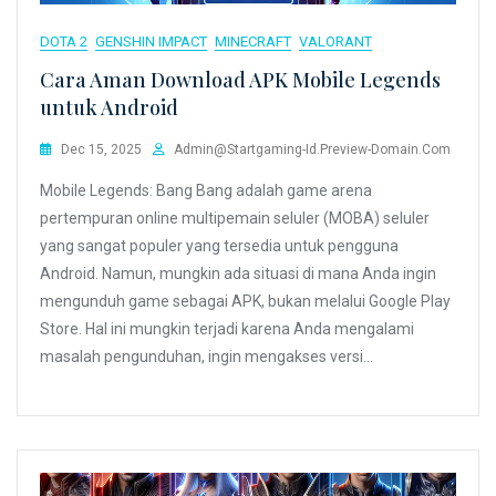
DOTA 2
GENSHIN IMPACT
MINECRAFT
VALORANT
Cara Aman Download APK Mobile Legends
untuk Android
Dec 15, 2025
Admin@startgaming-Id.preview-Domain.com
Mobile Legends: Bang Bang adalah game arena
pertempuran online multipemain seluler (MOBA) seluler
yang sangat populer yang tersedia untuk pengguna
Android. Namun, mungkin ada situasi di mana Anda ingin
mengunduh game sebagai APK, bukan melalui Google Play
Store. Hal ini mungkin terjadi karena Anda mengalami
masalah pengunduhan, ingin mengakses versi…