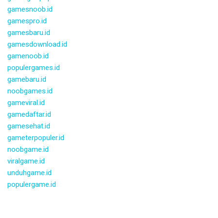
gamesnoob.id
gamespro.id
gamesbaru.id
gamesdownload.id
gamenoob.id
populergames.id
gamebaru.id
noobgames.id
gameviral.id
gamedaftar.id
gamesehat.id
gameterpopuler.id
noobgame.id
viralgame.id
unduhgame.id
populergame.id