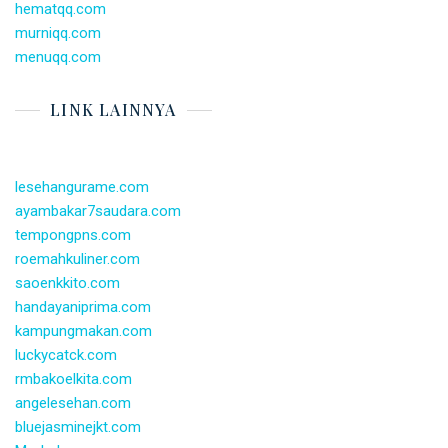
hematqq.com
murniqq.com
menuqq.com
LINK LAINNYA
lesehangurame.com
ayambakar7saudara.com
tempongpns.com
roemahkuliner.com
saoenkkito.com
handayaniprima.com
kampungmakan.com
luckycatck.com
rmbakoelkita.com
angelesehan.com
bluejasminejkt.com