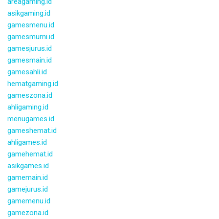
areagaming.id
asikgaming.id
gamesmenu.id
gamesmurni.id
gamesjurus.id
gamesmain.id
gamesahli.id
hematgaming.id
gameszona.id
ahligaming.id
menugames.id
gameshemat.id
ahligames.id
gamehemat.id
asikgames.id
gamemain.id
gamejurus.id
gamemenu.id
gamezona.id