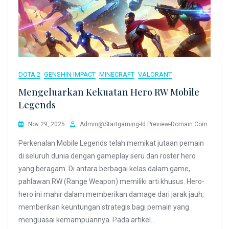
DOTA 2
GENSHIN IMPACT
MINECRAFT
VALORANT
Mengeluarkan Kekuatan Hero RW Mobile
Legends
Nov 29, 2025
Admin@startgaming-Id.preview-Domain.com
Perkenalan Mobile Legends telah memikat jutaan pemain
di seluruh dunia dengan gameplay seru dan roster hero
yang beragam. Di antara berbagai kelas dalam game,
pahlawan RW (Range Weapon) memiliki arti khusus. Hero-
hero ini mahir dalam memberikan damage dari jarak jauh,
memberikan keuntungan strategis bagi pemain yang
menguasai kemampuannya. Pada artikel…