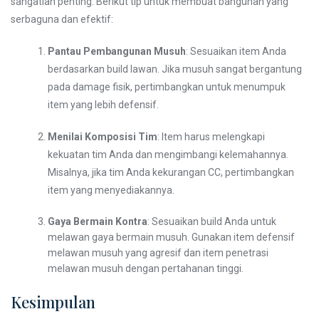
sangatlah penting. Berikut tip untuk membuat bangunan yang
serbaguna dan efektif:
Pantau Pembangunan Musuh
: Sesuaikan item Anda
berdasarkan build lawan. Jika musuh sangat bergantung
pada damage fisik, pertimbangkan untuk menumpuk
item yang lebih defensif.
Menilai Komposisi Tim
: Item harus melengkapi
kekuatan tim Anda dan mengimbangi kelemahannya.
Misalnya, jika tim Anda kekurangan CC, pertimbangkan
item yang menyediakannya.
Gaya Bermain Kontra
: Sesuaikan build Anda untuk
melawan gaya bermain musuh. Gunakan item defensif
melawan musuh yang agresif dan item penetrasi
melawan musuh dengan pertahanan tinggi.
Kesimpulan