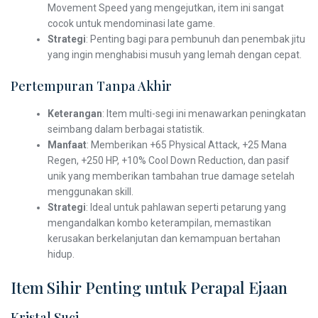
Movement Speed ​​yang mengejutkan, item ini sangat
cocok untuk mendominasi late game.
Strategi
: Penting bagi para pembunuh dan penembak jitu
yang ingin menghabisi musuh yang lemah dengan cepat.
Pertempuran Tanpa Akhir
Keterangan
: Item multi-segi ini menawarkan peningkatan
seimbang dalam berbagai statistik.
Manfaat
: Memberikan +65 Physical Attack, +25 Mana
Regen, +250 HP, +10% Cool Down Reduction, dan pasif
unik yang memberikan tambahan true damage setelah
menggunakan skill.
Strategi
: Ideal untuk pahlawan seperti petarung yang
mengandalkan kombo keterampilan, memastikan
kerusakan berkelanjutan dan kemampuan bertahan
hidup.
Item Sihir Penting untuk Perapal Ejaan
Kristal Suci