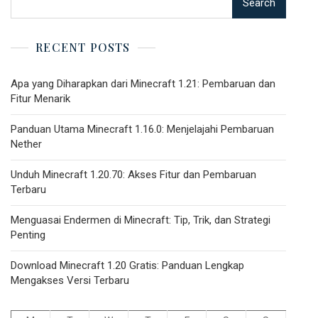
Search
RECENT POSTS
Apa yang Diharapkan dari Minecraft 1.21: Pembaruan dan
Fitur Menarik
Panduan Utama Minecraft 1.16.0: Menjelajahi Pembaruan
Nether
Unduh Minecraft 1.20.70: Akses Fitur dan Pembaruan
Terbaru
Menguasai Endermen di Minecraft: Tip, Trik, dan Strategi
Penting
Download Minecraft 1.20 Gratis: Panduan Lengkap
Mengakses Versi Terbaru