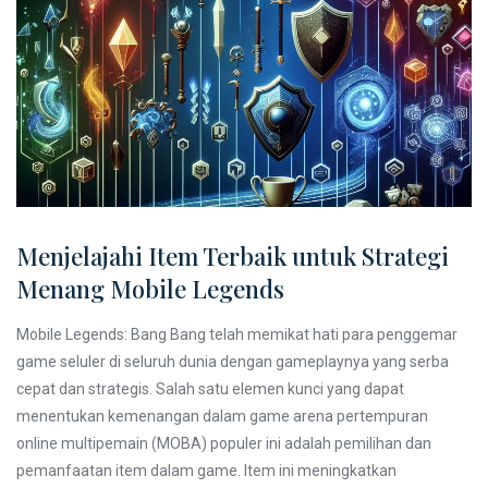
Menjelajahi Item Terbaik untuk Strategi
Menang Mobile Legends
Mobile Legends: Bang Bang telah memikat hati para penggemar
game seluler di seluruh dunia dengan gameplaynya yang serba
cepat dan strategis. Salah satu elemen kunci yang dapat
menentukan kemenangan dalam game arena pertempuran
online multipemain (MOBA) populer ini adalah pemilihan dan
pemanfaatan item dalam game. Item ini meningkatkan