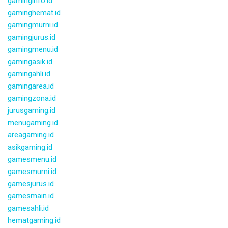
gaminginfo.id
gaminghemat.id
gamingmurni.id
gamingjurus.id
gamingmenu.id
gamingasik.id
gamingahli.id
gamingarea.id
gamingzona.id
jurusgaming.id
menugaming.id
areagaming.id
asikgaming.id
gamesmenu.id
gamesmurni.id
gamesjurus.id
gamesmain.id
gamesahli.id
hematgaming.id