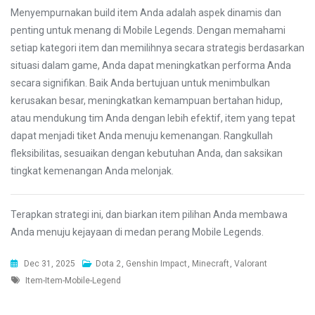
Menyempurnakan build item Anda adalah aspek dinamis dan
penting untuk menang di Mobile Legends. Dengan memahami
setiap kategori item dan memilihnya secara strategis berdasarkan
situasi dalam game, Anda dapat meningkatkan performa Anda
secara signifikan. Baik Anda bertujuan untuk menimbulkan
kerusakan besar, meningkatkan kemampuan bertahan hidup,
atau mendukung tim Anda dengan lebih efektif, item yang tepat
dapat menjadi tiket Anda menuju kemenangan. Rangkullah
fleksibilitas, sesuaikan dengan kebutuhan Anda, dan saksikan
tingkat kemenangan Anda melonjak.
Terapkan strategi ini, dan biarkan item pilihan Anda membawa
Anda menuju kejayaan di medan perang Mobile Legends.
Dec 31, 2025
Dota 2
,
Genshin Impact
,
Minecraft
,
Valorant
Tags
Item-Item-Mobile-Legend