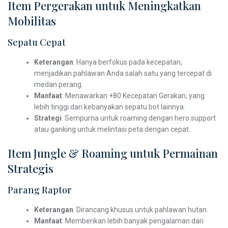
Item Pergerakan untuk Meningkatkan
Mobilitas
Sepatu Cepat
Keterangan
: Hanya berfokus pada kecepatan,
menjadikan pahlawan Anda salah satu yang tercepat di
medan perang.
Manfaat
: Menawarkan +80 Kecepatan Gerakan, yang
lebih tinggi dari kebanyakan sepatu bot lainnya.
Strategi
: Sempurna untuk roaming dengan hero support
atau ganking untuk melintasi peta dengan cepat.
Item Jungle & Roaming untuk Permainan
Strategis
Parang Raptor
Keterangan
: Dirancang khusus untuk pahlawan hutan.
Manfaat
: Memberikan lebih banyak pengalaman dari