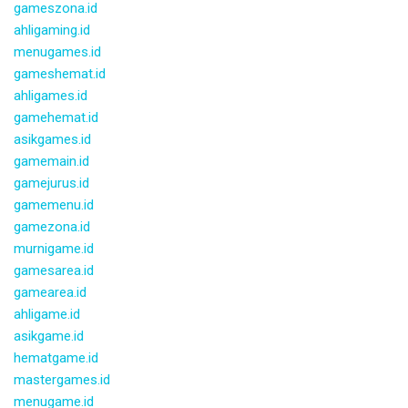
gameszona.id
ahligaming.id
menugames.id
gameshemat.id
ahligames.id
gamehemat.id
asikgames.id
gamemain.id
gamejurus.id
gamemenu.id
gamezona.id
murnigame.id
gamesarea.id
gamearea.id
ahligame.id
asikgame.id
hematgame.id
mastergames.id
menugame.id