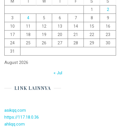
M
T
W
T
F
S
S
1
2
3
4
5
6
7
8
9
10
11
12
13
14
15
16
17
18
19
20
21
22
23
24
25
26
27
28
29
30
31
August 2026
« Jul
LINK LAINNYA
asikqq.com
https://117.18.0.36
ahliqq.com