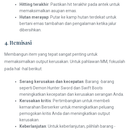
Hitting terakhir
: Pastikan hit terakhir pada antek untuk
memaksimalkan asupan emas.
Hutan merayap
: Putar ke kamp hutan terdekat untuk
bertani emas tambahan dan pengalaman ketika jalur
dibersihkan.
4. Itemisasi
Membangun item yang tepat sangat penting untuk
memaksimalkan output kerusakan. Untuk pahlawan MM, fokuslah
pada hal -hal berikut:
Serang kerusakan dan kecepatan
: Barang -barang
seperti Demon Hunter Sword dan Swift Boots
meningkatkan kecepatan dan kerusakan serangan Anda.
Kerusakan kritis
: Pertimbangkan untuk membeli
kemarahan Berserker untuk meningkatkan peluang
pemogokan kritis Anda dan meningkatkan output
kerusakan.
Keberlanjutan
: Untuk keberlanjutan, pilihlah barang -