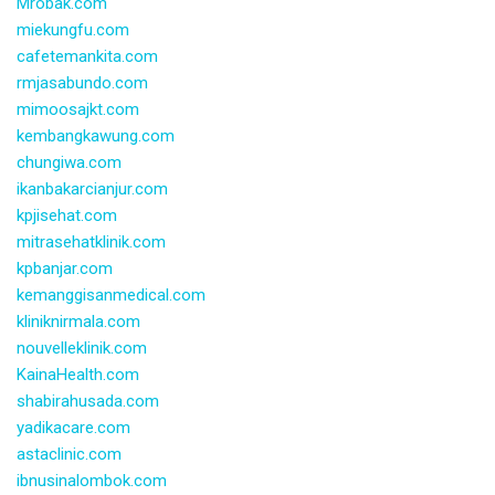
Mrobak.com
miekungfu.com
cafetemankita.com
rmjasabundo.com
mimoosajkt.com
kembangkawung.com
chungiwa.com
ikanbakarcianjur.com
kpjisehat.com
mitrasehatklinik.com
kpbanjar.com
kemanggisanmedical.com
kliniknirmala.com
nouvelleklinik.com
KainaHealth.com
shabirahusada.com
yadikacare.com
astaclinic.com
ibnusinalombok.com