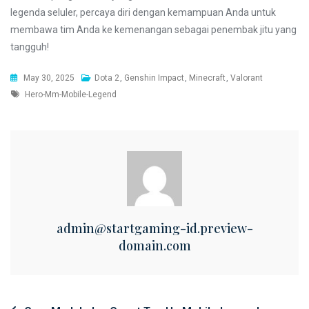
legenda seluler, percaya diri dengan kemampuan Anda untuk
membawa tim Anda ke kemenangan sebagai penembak jitu yang
tangguh!
May 30, 2025
Dota 2
,
Genshin Impact
,
Minecraft
,
Valorant
Tags
Hero-Mm-Mobile-Legend
admin@startgaming-id.preview-
domain.com