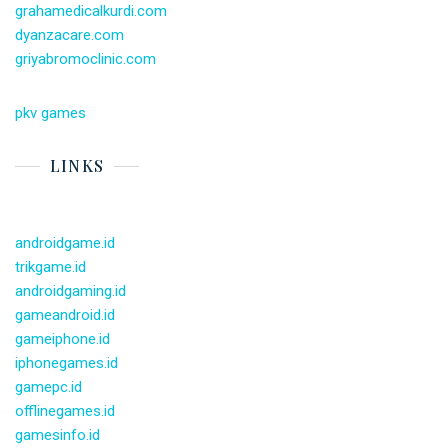
grahamedicalkurdi.com
dyanzacare.com
griyabromoclinic.com
pkv games
LINKS
androidgame.id
trikgame.id
androidgaming.id
gameandroid.id
gameiphone.id
iphonegames.id
gamepc.id
offlinegames.id
gamesinfo.id