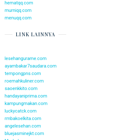
hematqq.com
murniqq.com
menuqq.com
LINK LAINNYA
lesehangurame.com
ayambakar7saudara.com
tempongpns.com
roemahkuliner.com
saoenkkito.com
handayaniprima.com
kampungmakan.com
luckycatck.com
rmbakoelkita.com
angelesehan.com
bluejasminejkt.com