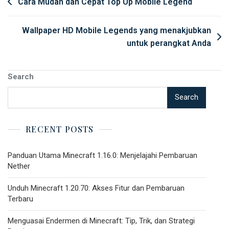
Post
Cara Mudah dan Cepat Top Up Mobile Legend
navigation
Wallpaper HD Mobile Legends yang menakjubkan
untuk perangkat Anda
Search
Search
RECENT POSTS
Panduan Utama Minecraft 1.16.0: Menjelajahi Pembaruan
Nether
Unduh Minecraft 1.20.70: Akses Fitur dan Pembaruan
Terbaru
Menguasai Endermen di Minecraft: Tip, Trik, dan Strategi