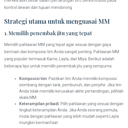
mereka aset besar dalam pertarungan tim, berkontribusi pada
kontrol dewan dan tujuan mendorong.
Strategi utama untuk menguasai MM
1. Memilih penembak jitu yang tepat
Memilih pahlawan MM yang tepat agar sesuai dengan gaya
bermain dan komposisi tim Anda sangat penting. Pahlawan MM
yang populer termasuk Karrie, Layla, dan Miya. Berikut adalah
beberapa tips untuk memilih penembak jitu yang sempurna:
Komposisi tim
: Pastikan tim Anda memiliki komposisi
seimbang dengan tank, pembunuh, dan penyihir. Jika tim
Anda tidak memiliki kerusakan akhir pertandingan, pilihlah
skala MM.
Keterampilan pribadi
: Pilih pahlawan yang sesuai dengan
tingkat keterampilan Anda. Jika Anda seorang pemula,
mulai dengan pahlawan yang lebih mudah seperti Layla
mungkin bermanfaat.