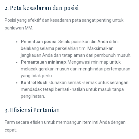
2. Peta kesadaran dan posisi
Posisi yang efektif dan kesadaran peta sangat penting untuk
pahlawan MM:
Penentuan posisi
: Selalu posisikan diri Anda di lini
belakang selama perkelahian tim. Maksimalkan
jangkauan Anda dan tetap aman dari pembunuh musuh.
Pemantauan minimap
: Mengawasi minimap untuk
melacak gerakan musuh dan menghindari pertempuran
yang tidak perlu.
Kontrol Bush
: Gunakan semak -semak untuk serangan
mendadak tetapi berhati -hatilah untuk masuk tanpa
penglihatan.
3. Efisiensi Pertanian
Farm secara efisien untuk membangun item inti Anda dengan
cepat: