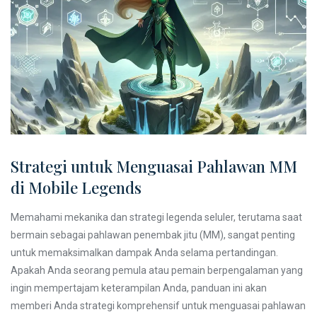
Strategi untuk Menguasai Pahlawan MM
di Mobile Legends
Memahami mekanika dan strategi legenda seluler, terutama saat
bermain sebagai pahlawan penembak jitu (MM), sangat penting
untuk memaksimalkan dampak Anda selama pertandingan.
Apakah Anda seorang pemula atau pemain berpengalaman yang
ingin mempertajam keterampilan Anda, panduan ini akan
memberi Anda strategi komprehensif untuk menguasai pahlawan