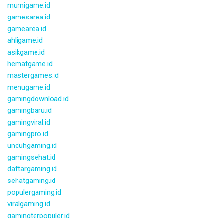
murnigame.id
gamesarea.id
gamearea.id
ahligame.id
asikgame.id
hematgame.id
mastergames.id
menugame.id
gamingdownload.id
gamingbaru.id
gamingviral.id
gamingpro.id
unduhgaming.id
gamingsehat.id
daftargaming.id
sehatgaming.id
populergaming.id
viralgaming.id
gamingterpopuler.id