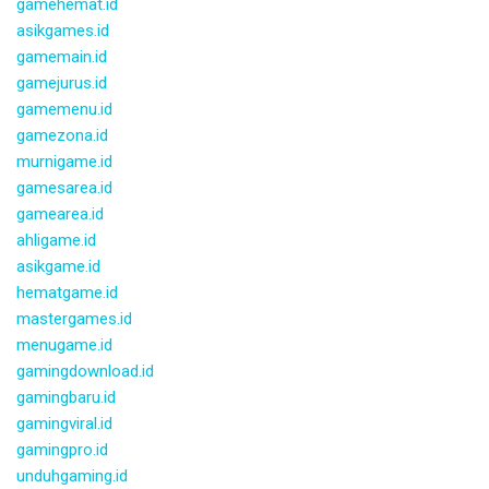
gamehemat.id
asikgames.id
gamemain.id
gamejurus.id
gamemenu.id
gamezona.id
murnigame.id
gamesarea.id
gamearea.id
ahligame.id
asikgame.id
hematgame.id
mastergames.id
menugame.id
gamingdownload.id
gamingbaru.id
gamingviral.id
gamingpro.id
unduhgaming.id