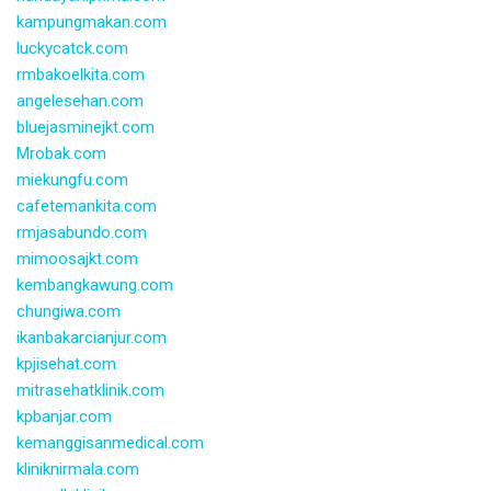
kampungmakan.com
luckycatck.com
rmbakoelkita.com
angelesehan.com
bluejasminejkt.com
Mrobak.com
miekungfu.com
cafetemankita.com
rmjasabundo.com
mimoosajkt.com
kembangkawung.com
chungiwa.com
ikanbakarcianjur.com
kpjisehat.com
mitrasehatklinik.com
kpbanjar.com
kemanggisanmedical.com
kliniknirmala.com