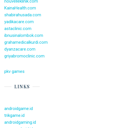
nouvelleklinik.com
KainaHealth.com
shabirahusada.com
yadikacare.com
astaclinic.com
ibnusinalombok.com
grahamedicalkurdi.com
dyanzacare.com
griyabromoclinic.com
pkv games
LINKS
androidgame.id
trikgame.id
androidgaming.id