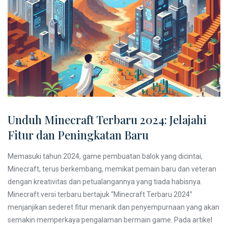
Unduh Minecraft Terbaru 2024: Jelajahi
Fitur dan Peningkatan Baru
Memasuki tahun 2024, game pembuatan balok yang dicintai,
Minecraft, terus berkembang, memikat pemain baru dan veteran
dengan kreativitas dan petualangannya yang tiada habisnya.
Minecraft versi terbaru bertajuk “Minecraft Terbaru 2024”
menjanjikan sederet fitur menarik dan penyempurnaan yang akan
semakin memperkaya pengalaman bermain game. Pada artikel