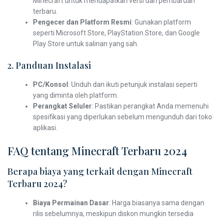
Minecraft untuk mendapatkan versi dan pembaruan
terbaru.
Pengecer dan Platform Resmi
: Gunakan platform
seperti Microsoft Store, PlayStation Store, dan Google
Play Store untuk salinan yang sah.
2. Panduan Instalasi
PC/Konsol
: Unduh dan ikuti petunjuk instalasi seperti
yang diminta oleh platform.
Perangkat Seluler
: Pastikan perangkat Anda memenuhi
spesifikasi yang diperlukan sebelum mengunduh dari toko
aplikasi.
FAQ tentang Minecraft Terbaru 2024
Berapa biaya yang terkait dengan Minecraft
Terbaru 2024?
Biaya Permainan Dasar
: Harga biasanya sama dengan
rilis sebelumnya, meskipun diskon mungkin tersedia