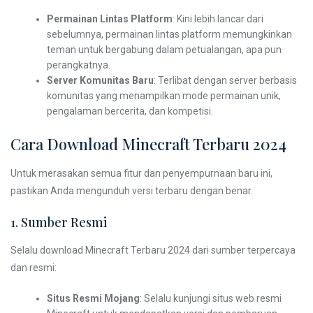
Permainan Lintas Platform
: Kini lebih lancar dari
sebelumnya, permainan lintas platform memungkinkan
teman untuk bergabung dalam petualangan, apa pun
perangkatnya.
Server Komunitas Baru
: Terlibat dengan server berbasis
komunitas yang menampilkan mode permainan unik,
pengalaman bercerita, dan kompetisi.
Cara Download Minecraft Terbaru 2024
Untuk merasakan semua fitur dan penyempurnaan baru ini,
pastikan Anda mengunduh versi terbaru dengan benar.
1. Sumber Resmi
Selalu download Minecraft Terbaru 2024 dari sumber terpercaya
dan resmi:
Situs Resmi Mojang
: Selalu kunjungi situs web resmi