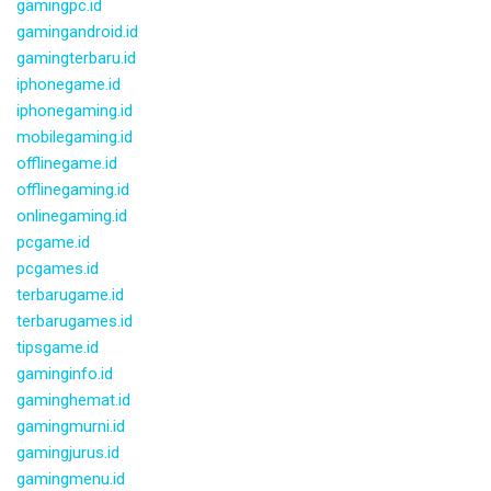
gamingpc.id
gamingandroid.id
gamingterbaru.id
iphonegame.id
iphonegaming.id
mobilegaming.id
offlinegame.id
offlinegaming.id
onlinegaming.id
pcgame.id
pcgames.id
terbarugame.id
terbarugames.id
tipsgame.id
gaminginfo.id
gaminghemat.id
gamingmurni.id
gamingjurus.id
gamingmenu.id