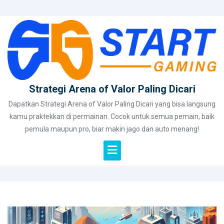
Skip
to
content
Strategi Arena of Valor Paling Dicari
Dapatkan Strategi Arena of Valor Paling Dicari yang bisa langsung
kamu praktekkan di permainan. Cocok untuk semua pemain, baik
pemula maupun pro, biar makin jago dan auto menang!