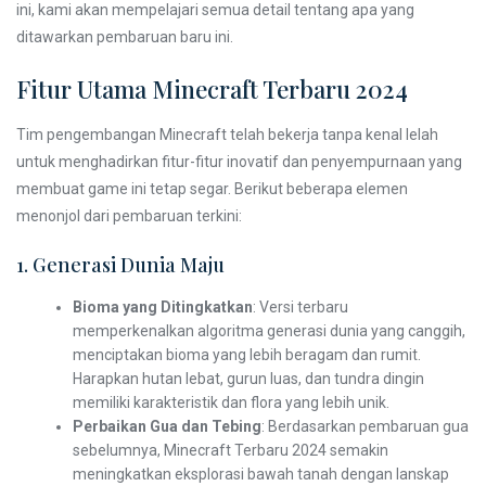
ini, kami akan mempelajari semua detail tentang apa yang
ditawarkan pembaruan baru ini.
Fitur Utama Minecraft Terbaru 2024
Tim pengembangan Minecraft telah bekerja tanpa kenal lelah
untuk menghadirkan fitur-fitur inovatif dan penyempurnaan yang
membuat game ini tetap segar. Berikut beberapa elemen
menonjol dari pembaruan terkini:
1. Generasi Dunia Maju
Bioma yang Ditingkatkan
: Versi terbaru
memperkenalkan algoritma generasi dunia yang canggih,
menciptakan bioma yang lebih beragam dan rumit.
Harapkan hutan lebat, gurun luas, dan tundra dingin
memiliki karakteristik dan flora yang lebih unik.
Perbaikan Gua dan Tebing
: Berdasarkan pembaruan gua
sebelumnya, Minecraft Terbaru 2024 semakin
meningkatkan eksplorasi bawah tanah dengan lanskap