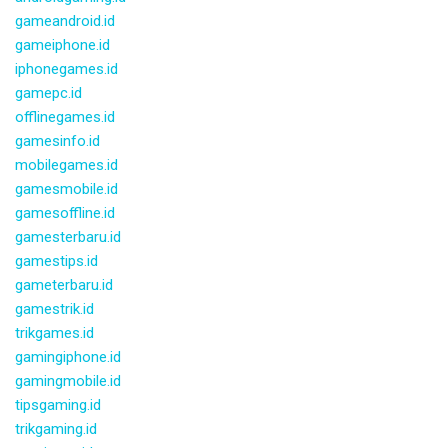
gameandroid.id
gameiphone.id
iphonegames.id
gamepc.id
offlinegames.id
gamesinfo.id
mobilegames.id
gamesmobile.id
gamesoffline.id
gamesterbaru.id
gamestips.id
gameterbaru.id
gamestrik.id
trikgames.id
gamingiphone.id
gamingmobile.id
tipsgaming.id
trikgaming.id