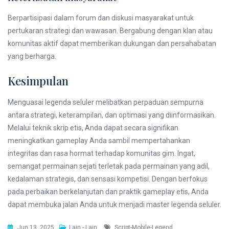
Berpartisipasi dalam forum dan diskusi masyarakat untuk
pertukaran strategi dan wawasan. Bergabung dengan klan atau
komunitas aktif dapat memberikan dukungan dan persahabatan
yang berharga.
Kesimpulan
Menguasai legenda seluler melibatkan perpaduan sempurna
antara strategi, keterampilan, dan optimasi yang diinformasikan.
Melalui teknik skrip etis, Anda dapat secara signifikan
meningkatkan gameplay Anda sambil mempertahankan
integritas dan rasa hormat terhadap komunitas gim. Ingat,
semangat permainan sejati terletak pada permainan yang adil,
kedalaman strategis, dan sensasi kompetisi. Dengan berfokus
pada perbaikan berkelanjutan dan praktik gameplay etis, Anda
dapat membuka jalan Anda untuk menjadi master legenda seluler.
Tags
Jun 13, 2025
Lain - Lain
Script-Mobile-Legend