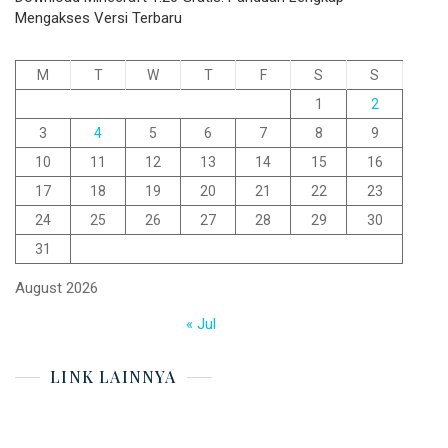
Mengakses Versi Terbaru
M
T
W
T
F
S
S
1
2
3
4
5
6
7
8
9
10
11
12
13
14
15
16
17
18
19
20
21
22
23
24
25
26
27
28
29
30
31
August 2026
« Jul
LINK LAINNYA