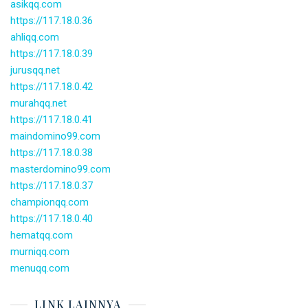
asikqq.com
https://117.18.0.36
ahliqq.com
https://117.18.0.39
jurusqq.net
https://117.18.0.42
murahqq.net
https://117.18.0.41
maindomino99.com
https://117.18.0.38
masterdomino99.com
https://117.18.0.37
championqq.com
https://117.18.0.40
hematqq.com
murniqq.com
menuqq.com
LINK LAINNYA