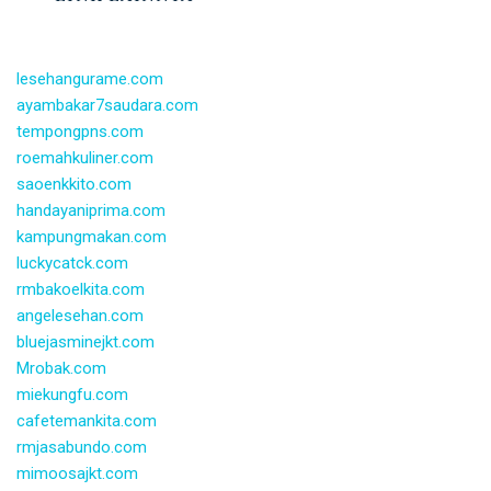
lesehangurame.com
ayambakar7saudara.com
tempongpns.com
roemahkuliner.com
saoenkkito.com
handayaniprima.com
kampungmakan.com
luckycatck.com
rmbakoelkita.com
angelesehan.com
bluejasminejkt.com
Mrobak.com
miekungfu.com
cafetemankita.com
rmjasabundo.com
mimoosajkt.com