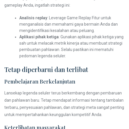
gameplay Anda, ingatlah strategi ini:
Analisis replay
: Leverage Game Replay Fitur untuk
menganalisis dan memahami gaya bermain Anda dan
mengidentifikasi kesalahan atau peluang.
Aplikasi pihak ketiga
: Gunakan aplikasi pihak ketiga yang
sah untuk melacak metrik kinerja atau membuat strategi
pembuatan pahlawan. Selalu pastikan ini mematuhi
pedoman legenda seluler.
Tetap diperbarui dan terlibat
Pembelajaran Berkelanjutan
Lansekap legenda seluler terus berkembang dengan pembaruan
dan pahlawan baru. Tetap mendapat informasi tentang tambalan
terbaru, penyesuaian pahlawan, dan strategi meta sangat penting
untuk mempertahankan keunggulan kompetitif Anda.
Keterlibatan masyarakat