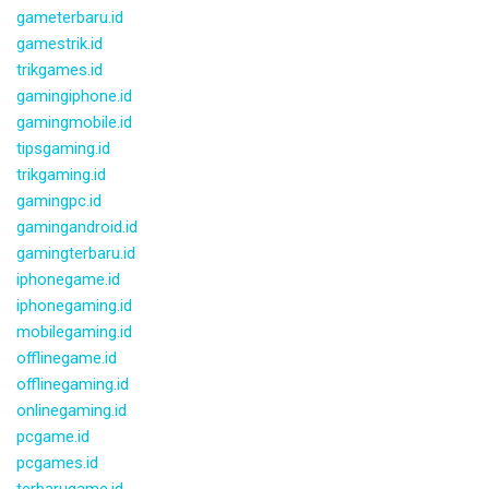
gameterbaru.id
gamestrik.id
trikgames.id
gamingiphone.id
gamingmobile.id
tipsgaming.id
trikgaming.id
gamingpc.id
gamingandroid.id
gamingterbaru.id
iphonegame.id
iphonegaming.id
mobilegaming.id
offlinegame.id
offlinegaming.id
onlinegaming.id
pcgame.id
pcgames.id
terbarugame.id