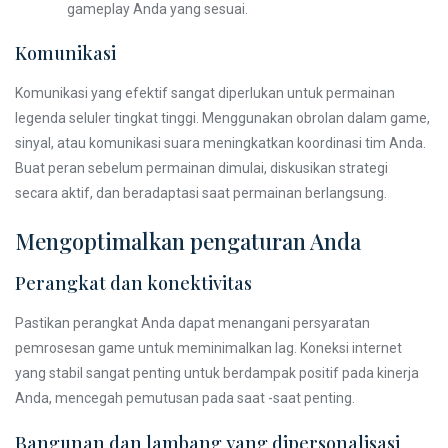
gameplay Anda yang sesuai.
Komunikasi
Komunikasi yang efektif sangat diperlukan untuk permainan
legenda seluler tingkat tinggi. Menggunakan obrolan dalam game,
sinyal, atau komunikasi suara meningkatkan koordinasi tim Anda.
Buat peran sebelum permainan dimulai, diskusikan strategi
secara aktif, dan beradaptasi saat permainan berlangsung.
Mengoptimalkan pengaturan Anda
Perangkat dan konektivitas
Pastikan perangkat Anda dapat menangani persyaratan
pemrosesan game untuk meminimalkan lag. Koneksi internet
yang stabil sangat penting untuk berdampak positif pada kinerja
Anda, mencegah pemutusan pada saat -saat penting.
Bangunan dan lambang yang dipersonalisasi