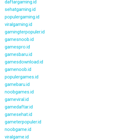
daftargaming.id
sehatgaming.id
populergaming.id
viralgaming.id
gamingterpopuler.id
gamesnoob.id
gamespro.id
gamesbaru.id
gamesdownload.id
gamenoob.id
populergames.id
gamebaru.id
noobgames.id
gameviral.id
gamedaftar.id
gamesehat.id
gameterpopuler.id
noobgame.id
viralgame.id