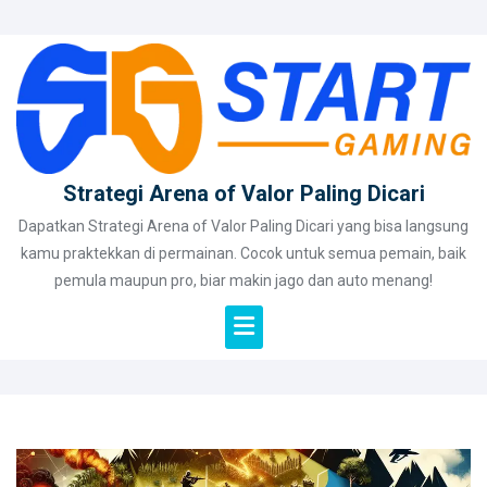
Skip
to
content
Strategi Arena of Valor Paling Dicari
Dapatkan Strategi Arena of Valor Paling Dicari yang bisa langsung
kamu praktekkan di permainan. Cocok untuk semua pemain, baik
pemula maupun pro, biar makin jago dan auto menang!