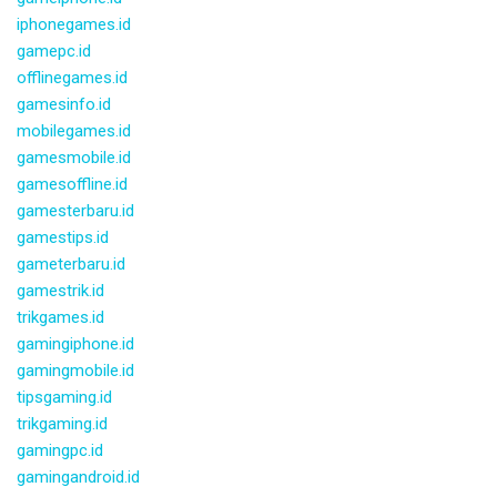
iphonegames.id
gamepc.id
offlinegames.id
gamesinfo.id
mobilegames.id
gamesmobile.id
gamesoffline.id
gamesterbaru.id
gamestips.id
gameterbaru.id
gamestrik.id
trikgames.id
gamingiphone.id
gamingmobile.id
tipsgaming.id
trikgaming.id
gamingpc.id
gamingandroid.id