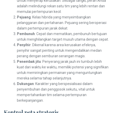
untuk menyerap kerusakan. Sebagai tangki, peran Anda
adalah melindungi rekan satu tim yang lebih rentan dan
memulai pertempuran kecil.
Pejuang
: Kelas hibrida yang menyeimbangkan
pelanggaran dan pertahanan. Pejuang sering beroperasi
dalam pertempuran jarak dekat.
Pembunuh
: Cepat dan mematikan, pembunuh bertujuan
untuk menghilangkan target musuh utama dengan cepat.
Penyihir
: Dikenal karena area kerusakan efeknya,
penyihir sangat penting untuk mengendalikan medan
perang dengan semburan serangan magis.
Penembak jitu
: Penyerang jarak jauh ini tumbuh lebih
kuat dari waktu ke waktu, memiliki potensi yang signifikan
untuk memiringkan permainan yang menguntungkan
mereka selama tahap selanjutnya.
Dukungan
: Karakter yang berspesialisasi dalam
penyembuhan dan penggosok sekutu, vital untuk
mempertahankan tim selama pertempuran
berkepanjangan.
Kontrol peta strategis