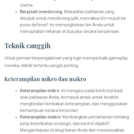
utama.
Berpisah mendorong
: Alokasikan pahlawan yang
ditunjuk untuk mendorong split, memaksa tim musuh ke
posisi defensif. Ini memungkinkan tim Anda untuk
menciptakan tekanan di dua jalur secara bersamaan.
Teknik canggih
Untuk pemain berpengalaman yang ingin memperbaiki gameplay
mereka, teknik tertentu sangat penting:
Keterampilan mikro dan makro
Keterampilan mikro
: Ini mengacu pada kontrol pribadi
atas pahlawan Anda, termasuk antek-antek terakhir,
menghindari tembakan keterampilan, dan menggunakan
kemampuan secara berurutan.
Keterampilan makro
: Kembangkan pemahaman tentang
peta, keterlibatan strategis, dan kontrol objektif.
Mengantisipasi strategi lawan Anda dan menyesuaikan