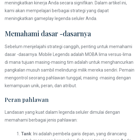
meningkatkan kinerja Anda secara signifikan. Dalam artikel ini,
kami akan mempelajari berbagai strategi yang dapat
meningkatkan gameplay legenda seluler Anda.
Memahami dasar -dasarnya
Sebelum menjelajahi strategi canggih, penting untuk memahami
dasar -dasarnya. Mobile Legends adalah MOBA lima versus-lima
di mana tujuan masing-masing tim adalah untuk menghancurkan
pangkalan musuh sambil melindungi milik mereka sendiri. Pemain
mengontrol seorang pahlawan tunggal, masing -masing dengan
kemampuan unik, peran, dan atribut.
Peran pahlawan
Landasan yang kuat dalam legenda seluler dimulai dengan
memahami berbagai jenis pahlawan:
Tank
: Ini adalah pembela garis depan, yang dirancang