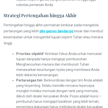
rutinitas pertanian Anda.
Strategi Pertengahan hingga Akhir
Pertengahan hingga akhir permainan berkisar pada mengelola
pertarungan yang lebih
pkv games bandarqq
besar dan merebut
kesempatan untuk mengambil tujuan seperti Tuhan atau menara
tinggi.
Prioritas objektif
: Kirimkan fokus Anda untuk mencatat
tujuan daripada hanya mengejar pembunuhan.
Menghancurkan menara dan membunuh Tuhan
menawarkan keuntungan nyata yang membawa Anda
lebih dekat ke kemenangan.
Pertarungan tim
: Berkoordinasi dengan tim Anda adalah
yang terpenting. Selalu memiliki rencana tepercaya,
mungkin melalui memulai dengan tank yang memulai,
diikuti oleh dealer kerusakan Anda. Posisi adalah kunci –
pembunuh harus mengapit backliner yang lebih lemah,
sementara dukungan harus melindungi dealer kerusakan