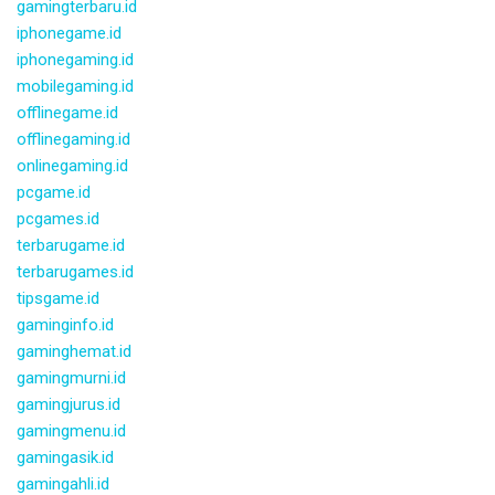
gamingterbaru.id
iphonegame.id
iphonegaming.id
mobilegaming.id
offlinegame.id
offlinegaming.id
onlinegaming.id
pcgame.id
pcgames.id
terbarugame.id
terbarugames.id
tipsgame.id
gaminginfo.id
gaminghemat.id
gamingmurni.id
gamingjurus.id
gamingmenu.id
gamingasik.id
gamingahli.id