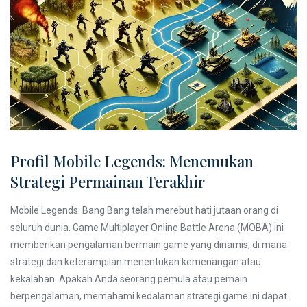
Profil Mobile Legends: Menemukan
Strategi Permainan Terakhir
Mobile Legends: Bang Bang telah merebut hati jutaan orang di
seluruh dunia. Game Multiplayer Online Battle Arena (MOBA) ini
memberikan pengalaman bermain game yang dinamis, di mana
strategi dan keterampilan menentukan kemenangan atau
kekalahan. Apakah Anda seorang pemula atau pemain
berpengalaman, memahami kedalaman strategi game ini dapat