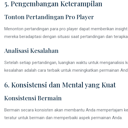
5. Pengembangan Keterampilan
Tonton Pertandingan Pro Player
Menonton pertandingan para pro player dapat memberikan insight t
mereka beradaptasi dengan situasi saat pertandingan dan terapk
Analisasi Kesalahan
Setelah setiap pertandingan, luangkan waktu untuk menganalisis k
kesalahan adalah cara terbaik untuk meningkatkan permainan And
6. Konsistensi dan Mental yang Kuat
Konsistensi Bermain
Bermain secara konsisten akan membantu Anda mempertajam kete
teratur untuk bermain dan memperbaiki aspek permainan Anda.