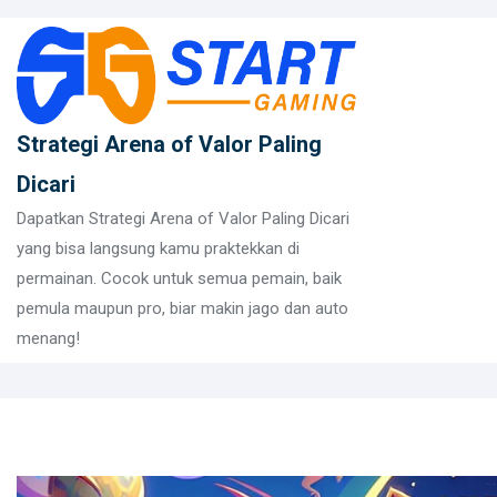
Skip
to
content
Strategi Arena of Valor Paling
Dicari
Dapatkan Strategi Arena of Valor Paling Dicari
yang bisa langsung kamu praktekkan di
permainan. Cocok untuk semua pemain, baik
pemula maupun pro, biar makin jago dan auto
menang!