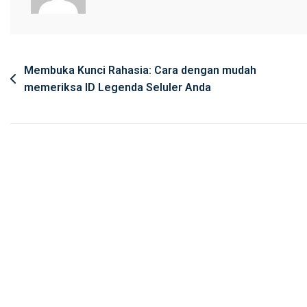
Post
Membuka Kunci Rahasia: Cara dengan mudah
memeriksa ID Legenda Seluler Anda
navigation