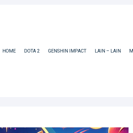
HOME
DOTA 2
GENSHIN IMPACT
LAIN – LAIN
M