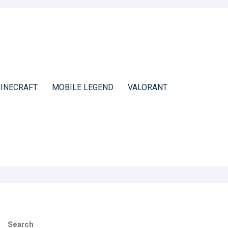
INECRAFT
MOBILE LEGEND
VALORANT
Search