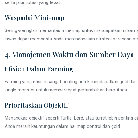
serta jalur rotasi yang tepat.
Waspadai Mini-map
Sering-seringlah memantau mini-map untuk mendapatkan informas
lawan dapat membantu Anda merencanakan strategi serangan atau
4. Manajemen Waktu dan Sumber Daya
Efisien Dalam Farming
Farming yang efisien sangat penting untuk mendapatkan gold dan e
jungle monster untuk mempercepat pertumbuhan hero Anda.
Prioritaskan Objektif
Menangkap objektif seperti Turtle, Lord, atau turret lebih penting
Anda meraih keuntungan dalam hal map control dan gold.