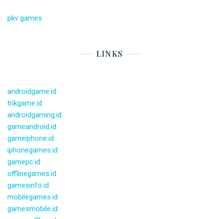
pkv games
LINKS
androidgame.id
trikgame.id
androidgaming.id
gameandroid.id
gameiphone.id
iphonegames.id
gamepc.id
offlinegames.id
gamesinfo.id
mobilegames.id
gamesmobile.id