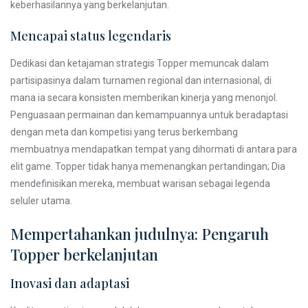
keberhasilannya yang berkelanjutan.
Mencapai status legendaris
Dedikasi dan ketajaman strategis Topper memuncak dalam
partisipasinya dalam turnamen regional dan internasional, di
mana ia secara konsisten memberikan kinerja yang menonjol.
Penguasaan permainan dan kemampuannya untuk beradaptasi
dengan meta dan kompetisi yang terus berkembang
membuatnya mendapatkan tempat yang dihormati di antara para
elit game. Topper tidak hanya memenangkan pertandingan; Dia
mendefinisikan mereka, membuat warisan sebagai legenda
seluler utama.
Mempertahankan judulnya: Pengaruh
Topper berkelanjutan
Inovasi dan adaptasi