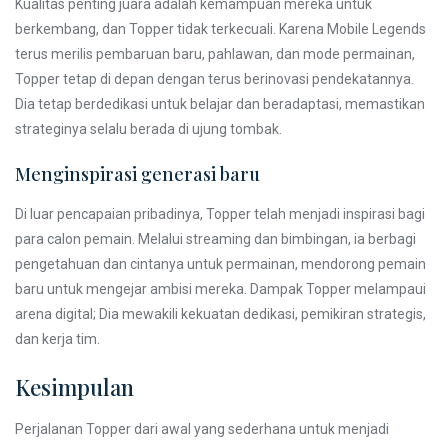
Kualitas penting juara adalah kemampuan mereka untuk
berkembang, dan Topper tidak terkecuali. Karena Mobile Legends
terus merilis pembaruan baru, pahlawan, dan mode permainan,
Topper tetap di depan dengan terus berinovasi pendekatannya.
Dia tetap berdedikasi untuk belajar dan beradaptasi, memastikan
strateginya selalu berada di ujung tombak.
Menginspirasi generasi baru
Di luar pencapaian pribadinya, Topper telah menjadi inspirasi bagi
para calon pemain. Melalui streaming dan bimbingan, ia berbagi
pengetahuan dan cintanya untuk permainan, mendorong pemain
baru untuk mengejar ambisi mereka. Dampak Topper melampaui
arena digital; Dia mewakili kekuatan dedikasi, pemikiran strategis,
dan kerja tim.
Kesimpulan
Perjalanan Topper dari awal yang sederhana untuk menjadi