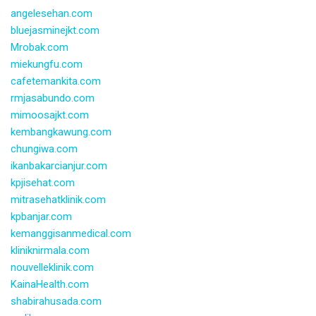
angelesehan.com
bluejasminejkt.com
Mrobak.com
miekungfu.com
cafetemankita.com
rmjasabundo.com
mimoosajkt.com
kembangkawung.com
chungiwa.com
ikanbakarcianjur.com
kpjisehat.com
mitrasehatklinik.com
kpbanjar.com
kemanggisanmedical.com
kliniknirmala.com
nouvelleklinik.com
KainaHealth.com
shabirahusada.com