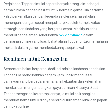
Perjalanan Topper dimulai seperti banyak orang lain: sebagai
pemain biasa dengan hasrat untuk bermain game. Dia pertama
kali diperkenalkan dengan legenda seluler selama sekolah
menengah, dengan cepat menjadi terpikat oleh kompleksitas
strategis dan tindakan yang bergerak cepat. Meskipun tidak
memiliki pengalaman sebelumnya
pkv dominoqq
dalam
permainan online yang luas, bakat alami Topper untuk memahami
mekanik dalam game membedakannya sejak awal.
Komitmen untuk Keunggulan
Sementara bakat berperan, dedikasi adalah landasan pendakian
Topper. Dia mencurahkan berjam -jam untuk menguasai
pahlawan yang berbeda, memahami kekuatan dan kelemahan
mereka, dan mengembangkan gaya bermain khasnya. Saat
Topper mengasah keterampilannya, ia mulai naik pangkat,
membuat nama untuk dirinya sendiri di turnamen lokal dan papan
peringkat online.