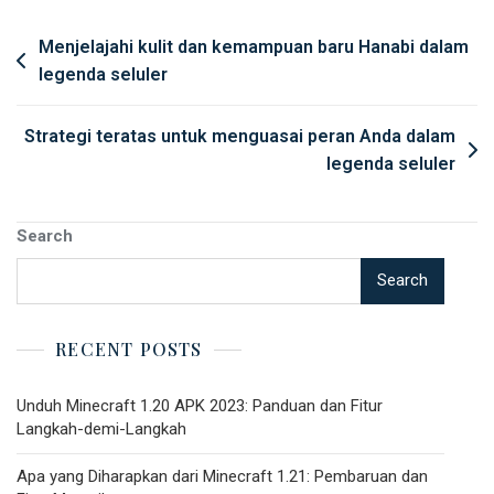
Post
Menjelajahi kulit dan kemampuan baru Hanabi dalam
legenda seluler
navigation
Strategi teratas untuk menguasai peran Anda dalam
legenda seluler
Search
Search
RECENT POSTS
Unduh Minecraft 1.20 APK 2023: Panduan dan Fitur
Langkah-demi-Langkah
Apa yang Diharapkan dari Minecraft 1.21: Pembaruan dan