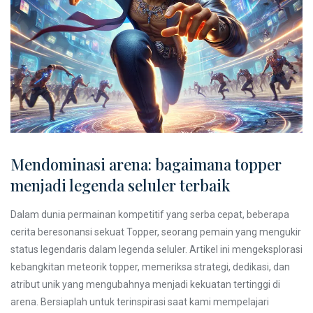
Mendominasi arena: bagaimana topper
menjadi legenda seluler terbaik
Dalam dunia permainan kompetitif yang serba cepat, beberapa
cerita beresonansi sekuat Topper, seorang pemain yang mengukir
status legendaris dalam legenda seluler. Artikel ini mengeksplorasi
kebangkitan meteorik topper, memeriksa strategi, dedikasi, dan
atribut unik yang mengubahnya menjadi kekuatan tertinggi di
arena. Bersiaplah untuk terinspirasi saat kami mempelajari