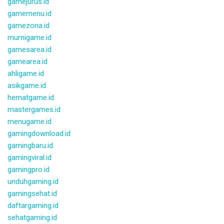
gamejurus.id
gamemenu.id
gamezona.id
murnigame.id
gamesarea.id
gamearea.id
ahligame.id
asikgame.id
hematgame.id
mastergames.id
menugame.id
gamingdownload.id
gamingbaru.id
gamingviral.id
gamingpro.id
unduhgaming.id
gamingsehat.id
daftargaming.id
sehatgaming.id