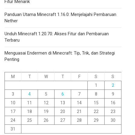
Fitur Menarik
Panduan Utama Minecraft 1.16.0: Menjelajahi Pembaruan
Nether
Unduh Minecraft 1.20.70: Akses Fitur dan Pembaruan
Terbaru
Menguasai Endermen di Minecraft: Tip, Trik, dan Strategi
Penting
M
T
W
T
F
S
S
1
2
3
4
5
6
7
8
9
10
11
12
13
14
15
16
17
18
19
20
21
22
23
24
25
26
27
28
29
30
31