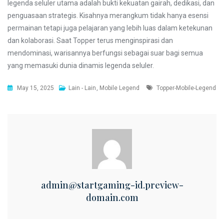
legenda seluler utama adalah bukti kekuatan gairah, dedikasi, dan
penguasaan strategis. Kisahnya merangkum tidak hanya esensi
permainan tetapi juga pelajaran yang lebih luas dalam ketekunan
dan kolaborasi. Saat Topper terus menginspirasi dan
mendominasi, warisannya berfungsi sebagai suar bagi semua
yang memasuki dunia dinamis legenda seluler.
Tags
May 15, 2025
Lain - Lain
,
Mobile Legend
Topper-Mobile-Legend
admin@startgaming-id.preview-
domain.com