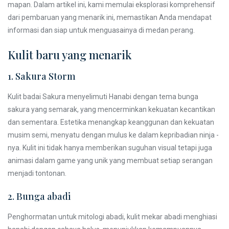
mapan. Dalam artikel ini, kami memulai eksplorasi komprehensif
dari pembaruan yang menarik ini, memastikan Anda mendapat
informasi dan siap untuk menguasainya di medan perang.
Kulit baru yang menarik
1. Sakura Storm
Kulit badai Sakura menyelimuti Hanabi dengan tema bunga
sakura yang semarak, yang mencerminkan kekuatan kecantikan
dan sementara. Estetika menangkap keanggunan dan kekuatan
musim semi, menyatu dengan mulus ke dalam kepribadian ninja -
nya. Kulit ini tidak hanya memberikan suguhan visual tetapi juga
animasi dalam game yang unik yang membuat setiap serangan
menjadi tontonan.
2. Bunga abadi
Penghormatan untuk mitologi abadi, kulit mekar abadi menghiasi