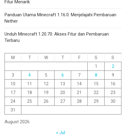
Fitur Menarik
Panduan Utama Minecraft 1.16.0: Menjelajahi Pembaruan
Nether
Unduh Minecraft 1.20.70: Akses Fitur dan Pembaruan
Terbaru
M
T
W
T
F
S
S
1
2
3
4
5
6
7
8
9
10
11
12
13
14
15
16
17
18
19
20
21
22
23
24
25
26
27
28
29
30
31
August 2026
« Jul