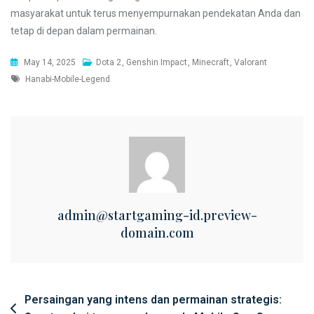
masyarakat untuk terus menyempurnakan pendekatan Anda dan
tetap di depan dalam permainan.
May 14, 2025
Dota 2
,
Genshin Impact
,
Minecraft
,
Valorant
Tags
Hanabi-Mobile-Legend
admin@startgaming-id.preview-
domain.com
Post
Persaingan yang intens dan permainan strategis: