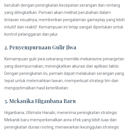
berubah dengan peningkatan kecepatan serangan dan rentang
yang ditingkatkan. Pemain akan melihat perubahan dalam
lintasan visualnya, memberikan pengalaman gameplay yang lebih
intuitif dan reaktif. Kemampuan ini tetap sangat diperlukan untuk
kontrol pelanggaran dan jalur.
2. Penyempurnaan Gulir Jiwa
Kemampuan gulir jiwa sekarang memiliki mekanisme penargetan
yang disempurnakan, meningkatkan akurasi dan aplikasi taktis.
Dengan peningkatan ini, pemain dapat melakukan serangan yang
tepat untuk melemahkan lawan, memperkuat strategi tim dan
mengoptimalkan hasil keterlibatan.
3. Mekanika Higanbana Baru
Higanbana, Ultimate Hanabi, menerima peningkatan strategis.
Mekanik baru memperkenalkan area efek yang lebih luas dan
peningkatan durasi rooting, menawarkan keunggulan strategis