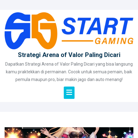
Skip
to
content
Strategi Arena of Valor Paling Dicari
Dapatkan Strategi Arena of Valor Paling Dicari yang bisa langsung
kamu praktekkan di permainan. Cocok untuk semua pemain, baik
pemula maupun pro, biar makin jago dan auto menang!