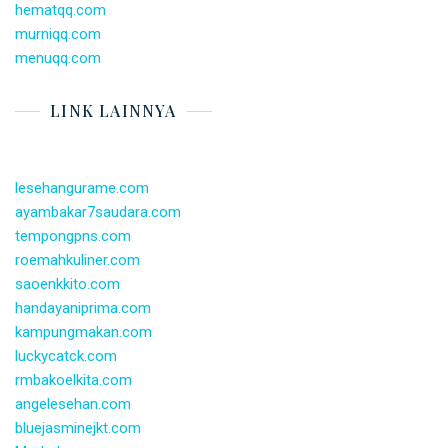
hematqq.com
murniqq.com
menuqq.com
LINK LAINNYA
lesehangurame.com
ayambakar7saudara.com
tempongpns.com
roemahkuliner.com
saoenkkito.com
handayaniprima.com
kampungmakan.com
luckycatck.com
rmbakoelkita.com
angelesehan.com
bluejasminejkt.com