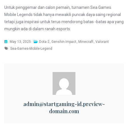
Untuk penggemar dan calon pemain, turnamen Sea Games
Mobile Legends tidak hanya mewakili puncak daya saing regional
tetapi juga inspirasi untuk terus mendorong batas -batas apa yang
mungkin ada di dalam ranah esports.
May 13, 2025
Dota 2
,
Genshin Impact
,
Minecraft
,
Valorant
Tags
Sea-Games-Mobile-Legend
admin@startgaming-id.preview-
domain.com