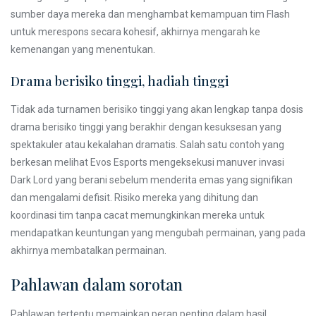
sumber daya mereka dan menghambat kemampuan tim Flash
untuk merespons secara kohesif, akhirnya mengarah ke
kemenangan yang menentukan.
Drama berisiko tinggi, hadiah tinggi
Tidak ada turnamen berisiko tinggi yang akan lengkap tanpa dosis
drama berisiko tinggi yang berakhir dengan kesuksesan yang
spektakuler atau kekalahan dramatis. Salah satu contoh yang
berkesan melihat Evos Esports mengeksekusi manuver invasi
Dark Lord yang berani sebelum menderita emas yang signifikan
dan mengalami defisit. Risiko mereka yang dihitung dan
koordinasi tim tanpa cacat memungkinkan mereka untuk
mendapatkan keuntungan yang mengubah permainan, yang pada
akhirnya membatalkan permainan.
Pahlawan dalam sorotan
Pahlawan tertentu memainkan peran penting dalam hasil