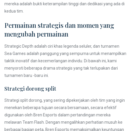
mereka adalah bukti keterampilan tinggi dan dedikasi yang ada di
kedua tim.
Permainan strategis dan momen yang
mengubah permainan
Strategic Depth adalah ciri khas legenda seluler, dan turnamen
Sea Games adalah panggung yang sempurna untuk menampilkan
taktik inovatif dan kecemerlangan individu. Di bawah ini, kami
menyoroti beberapa drama strategis yang tak terlupakan dari
turnamen baru -baru ini.
Strategi dorong split
Strategi split dorong, yang sering dipekerjakan oleh tim yang ingin
menekan beberapa tujuan secara bersamaan, secara efektif
digunakan oleh Bren Esports dalam pertandingan mereka
melawan Team Flash. Dengan mengalihkan perhatian musuh ke
berbagai bagian peta, Bren Esports memaksimalkan keuntungan