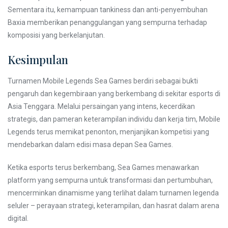
Sementara itu, kemampuan tankiness dan anti-penyembuhan
Baxia memberikan penanggulangan yang sempurna terhadap
komposisi yang berkelanjutan.
Kesimpulan
Turnamen Mobile Legends Sea Games berdiri sebagai bukti
pengaruh dan kegembiraan yang berkembang di sekitar esports di
Asia Tenggara. Melalui persaingan yang intens, kecerdikan
strategis, dan pameran keterampilan individu dan kerja tim, Mobile
Legends terus memikat penonton, menjanjikan kompetisi yang
mendebarkan dalam edisi masa depan Sea Games.
Ketika esports terus berkembang, Sea Games menawarkan
platform yang sempurna untuk transformasi dan pertumbuhan,
mencerminkan dinamisme yang terlihat dalam turnamen legenda
seluler – perayaan strategi, keterampilan, dan hasrat dalam arena
digital.