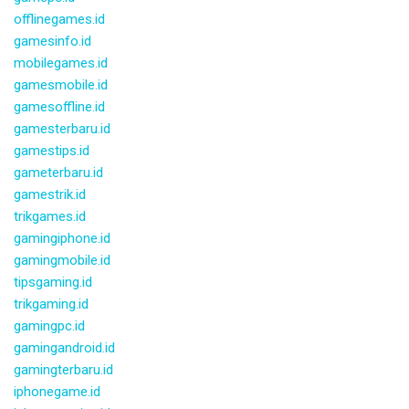
offlinegames.id
gamesinfo.id
mobilegames.id
gamesmobile.id
gamesoffline.id
gamesterbaru.id
gamestips.id
gameterbaru.id
gamestrik.id
trikgames.id
gamingiphone.id
gamingmobile.id
tipsgaming.id
trikgaming.id
gamingpc.id
gamingandroid.id
gamingterbaru.id
iphonegame.id