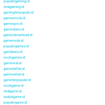
populergaming.id
viralgaming.id
gamingterpopuler.id
gamesnoob.id
gamespro.id
gamesbaru.id
gamesdownload.id
gamenoob.id
populergames.id
gamebaru.id
noobgames.id
gameviral.id
gamedaftar.id
gamesehat.id
gameterpopuler.id
noobgame.id
viralgame.id
unduhgame.id
populergame.id