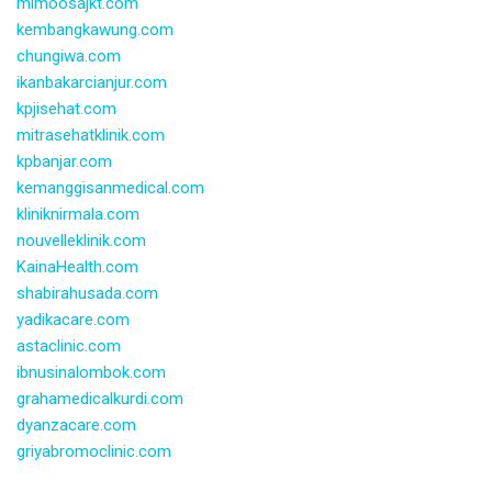
mimoosajkt.com
kembangkawung.com
chungiwa.com
ikanbakarcianjur.com
kpjisehat.com
mitrasehatklinik.com
kpbanjar.com
kemanggisanmedical.com
kliniknirmala.com
nouvelleklinik.com
KainaHealth.com
shabirahusada.com
yadikacare.com
astaclinic.com
ibnusinalombok.com
grahamedicalkurdi.com
dyanzacare.com
griyabromoclinic.com