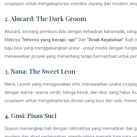
cosplayer untuk mengeksplorasi estetika Jepang dan modern, leng
2. Alucard: The Dark Groom
Alucard, seorang pemburu iblis dengan kehadiran karismatik, sang
Miliknya
“Inferno yang berapi -api”
Dan
“Anak Kejatuhan”
Kulit
baju besi yang menggabungkan unsur -unsur mistis dengan fungsion
menawarkan proyek yang menantang tetapi bermanfaat untuk pen
3. Nana: The Sweet Leon
Nana, Leonin yang menggunakan sihir, menawarkan usaha cospl
dengan warna -warna cerah, telinga besar, dan ekor yang halus. Ku
cosplayer untuk mengeksplorasi desain yang lucu dan unik, mener
4. Gusi: Pisau Suci
Gusion menangkap hati dengan rahmatnya yang mematikan dan ga
modern dan abad pertengahan, membuatnya menarik bagi para co