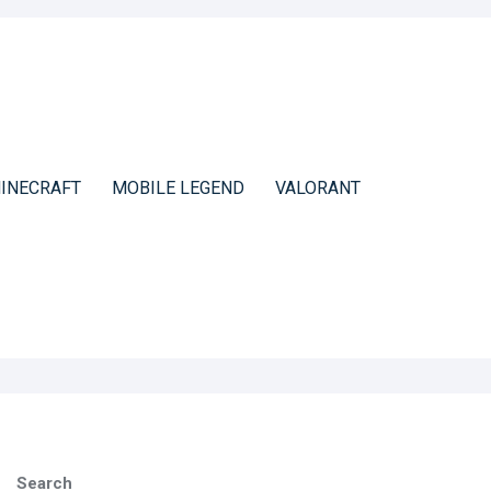
INECRAFT
MOBILE LEGEND
VALORANT
Search