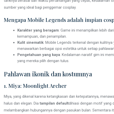
tariknya berasal dari waktu pertandingan yang cepat, kedalaman s
sumber yang ideal bagi penggemar cosplay.
Mengapa Mobile Legends adalah impian cosp
Karakter yang beragam
: Game ini menampilkan lebih dar
kemampuan, dan penampilan.
Kulit sinematik
: Mobile Legends terkenal dengan kulitnya 
menawarkan berbagai opsi estetika untuk setiap pahlawan
Pengetahuan yang kaya
: Kedalaman naratif gim ini me
yang mereka pilih dengan tulus.
Pahlawan ikonik dan kostumnya
1. Miya: Moonlight Archer
Miya, yang dikenal karena ketangkasan dan ketepatannya, mena
halus dan elegan. Dia
tampilan default
dihiasi dengan motif yang 
melambangkan hubungannya dengan pasukan bulan. Sementara itu,