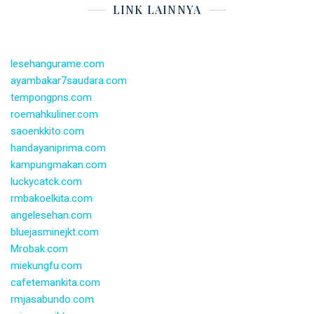
LINK LAINNYA
lesehangurame.com
ayambakar7saudara.com
tempongpns.com
roemahkuliner.com
saoenkkito.com
handayaniprima.com
kampungmakan.com
luckycatck.com
rmbakoelkita.com
angelesehan.com
bluejasminejkt.com
Mrobak.com
miekungfu.com
cafetemankita.com
rmjasabundo.com