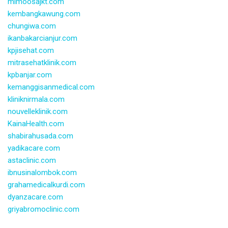
mimoosajkt.com
kembangkawung.com
chungiwa.com
ikanbakarcianjur.com
kpjisehat.com
mitrasehatklinik.com
kpbanjar.com
kemanggisanmedical.com
kliniknirmala.com
nouvelleklinik.com
KainaHealth.com
shabirahusada.com
yadikacare.com
astaclinic.com
ibnusinalombok.com
grahamedicalkurdi.com
dyanzacare.com
griyabromoclinic.com