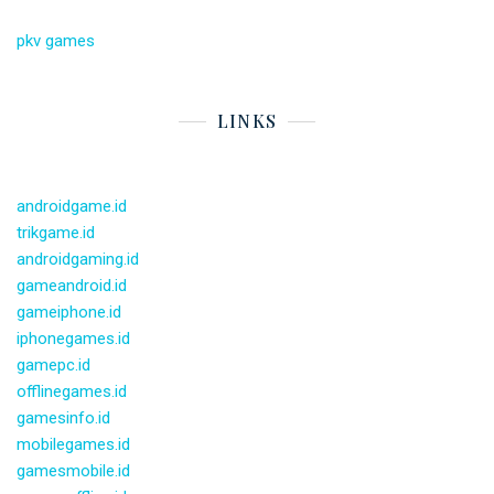
pkv games
LINKS
androidgame.id
trikgame.id
androidgaming.id
gameandroid.id
gameiphone.id
iphonegames.id
gamepc.id
offlinegames.id
gamesinfo.id
mobilegames.id
gamesmobile.id