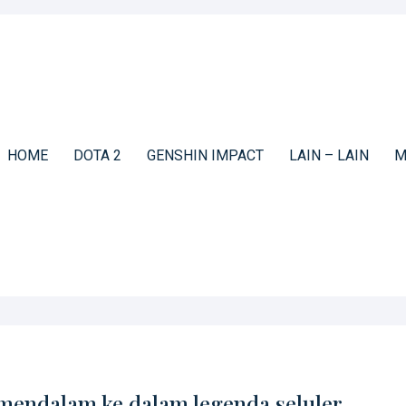
HOME
DOTA 2
GENSHIN IMPACT
LAIN – LAIN
M
mendalam ke dalam legenda seluler