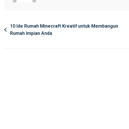
Post
10 Ide Rumah Minecraft Kreatif untuk Membangun
Rumah Impian Anda
navigation