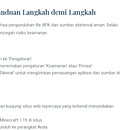
Panduan Langkah demi Langkah
wa pengunduhan file APK dari sumber eksternal aman. Selalu
encegah risiko keamanan.
n ke ‘Pengaturan’.
 menemukan pengaturan ‘Keamanan’ atau ‘Privasi’.
 Dikenal’ untuk mengizinkan pemasangan aplikasi dari sumber di
dan kunjungi situs web tepercaya yang terkenal menyediakan
necraft 1.19 di situs.
diunduh ke perangkat Anda.