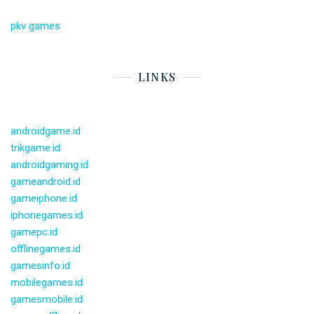
pkv games
LINKS
androidgame.id
trikgame.id
androidgaming.id
gameandroid.id
gameiphone.id
iphonegames.id
gamepc.id
offlinegames.id
gamesinfo.id
mobilegames.id
gamesmobile.id