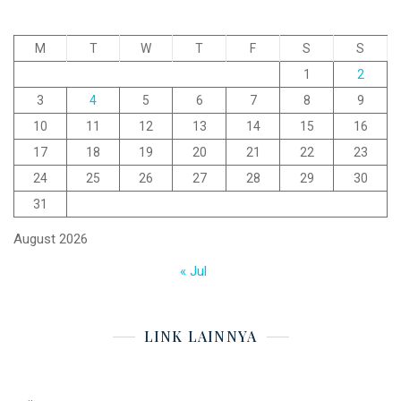
M
T
W
T
F
S
S
1
2
3
4
5
6
7
8
9
10
11
12
13
14
15
16
17
18
19
20
21
22
23
24
25
26
27
28
29
30
31
August 2026
« Jul
LINK LAINNYA