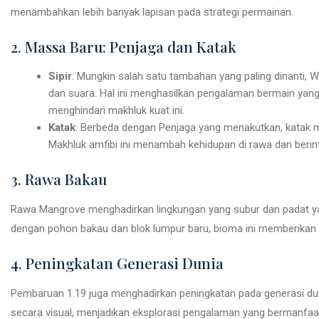
menambahkan lebih banyak lapisan pada strategi permainan.
2. Massa Baru: Penjaga dan Katak
Sipir
: Mungkin salah satu tambahan yang paling dinanti,
dan suara. Hal ini menghasilkan pengalaman bermain yang
menghindari makhluk kuat ini.
Katak
: Berbeda dengan Penjaga yang menakutkan, katak
Makhluk amfibi ini menambah kehidupan di rawa dan berint
3. Rawa Bakau
Rawa Mangrove menghadirkan lingkungan yang subur dan padat 
dengan pohon bakau dan blok lumpur baru, bioma ini memberikan
4. Peningkatan Generasi Dunia
Pembaruan 1.19 juga menghadirkan peningkatan pada generasi du
secara visual, menjadikan eksplorasi pengalaman yang bermanfaat