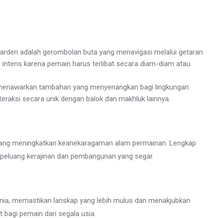
 Warden adalah gerombolan buta yang menavigasi melalui getaran
 intens karena pemain harus terlibat secara diam-diam atau
 menawarkan tambahan yang menyenangkan bagi lingkungan.
eraksi secara unik dengan balok dan makhluk lainnya.
yang meningkatkan keanekaragaman alam permainan. Lengkap
 peluang kerajinan dan pembangunan yang segar.
nia, memastikan lanskap yang lebih mulus dan menakjubkan
 bagi pemain dari segala usia.