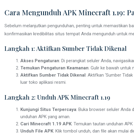
Cara Mengunduh APK Minecraft 1.19: 
Sebelum melanjutkan pengunduhan, penting untuk memastikan bah
konfirmasikan kredibilitas situs tempat Anda mengunduh untuk m
Langkah 1: Aktifkan Sumber Tidak Dikenal
Akses Pengaturan
: Di perangkat seluler Anda, navigasika
Temukan Pengaturan Keamanan
: Gulir ke bawah untuk
Aktifkan Sumber Tidak Dikenal
: Aktifkan ‘Sumber Tidak
luar toko aplikasi resmi.
Langkah 2: Unduh APK Minecraft 1.19
Kunjungi Situs Terpercaya
: Buka browser seluler Anda 
unduhan APK yang aman.
Cari Minecraft 1.19 APK
: Temukan tautan unduhan APK Mi
Unduh File APK
: Klik tombol unduh, dan file akan mulai 