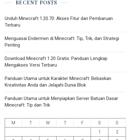
RECENT POSTS
Unduh Minecraft 1.20.70: Akses Fitur dan Pembaruan
Terbaru
Menguasai Endermen di Minecraft: Tip, Trik, dan Strategi
Penting
Download Minecraft 1.20 Gratis: Panduan Lengkap
Mengakses Versi Terbaru
Panduan Utama untuk Karakter Minecraft: Bebaskan
Kreativitas Anda dan Jelajahi Dunia Blok
Panduan Utama untuk Menyiapkan Server Batuan Dasar
Minecraft: Tip dan Trik
M
T
W
T
F
S
S
1
2