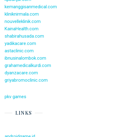
kemanggisanmedical.com
kliniknirmala.com
nouvelleklinik.com
KainaHealth.com
shabirahusada.com
yadikacare.com
astaclinic.com
ibnusinalombok.com
grahamedicalkurdi.com
dyanzacare.com
griyabromoclinic.com
pkv games
LINKS
androidgame.id