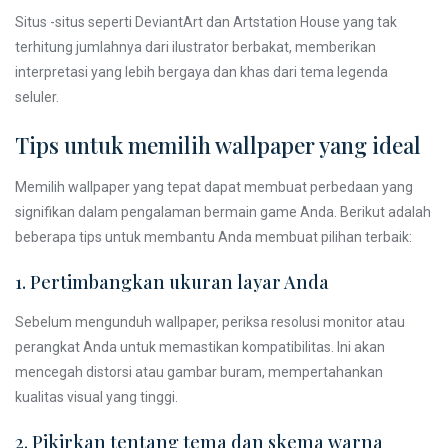
Situs -situs seperti DeviantArt dan Artstation House yang tak
terhitung jumlahnya dari ilustrator berbakat, memberikan
interpretasi yang lebih bergaya dan khas dari tema legenda
seluler.
Tips untuk memilih wallpaper yang ideal
Memilih wallpaper yang tepat dapat membuat perbedaan yang
signifikan dalam pengalaman bermain game Anda. Berikut adalah
beberapa tips untuk membantu Anda membuat pilihan terbaik:
1. Pertimbangkan ukuran layar Anda
Sebelum mengunduh wallpaper, periksa resolusi monitor atau
perangkat Anda untuk memastikan kompatibilitas. Ini akan
mencegah distorsi atau gambar buram, mempertahankan
kualitas visual yang tinggi.
2. Pikirkan tentang tema dan skema warna