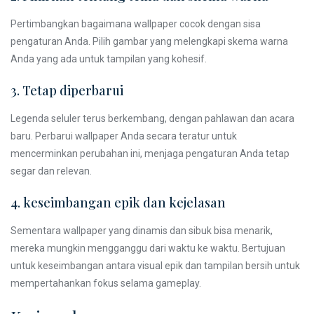
Pertimbangkan bagaimana wallpaper cocok dengan sisa
pengaturan Anda. Pilih gambar yang melengkapi skema warna
Anda yang ada untuk tampilan yang kohesif.
3. Tetap diperbarui
Legenda seluler terus berkembang, dengan pahlawan dan acara
baru. Perbarui wallpaper Anda secara teratur untuk
mencerminkan perubahan ini, menjaga pengaturan Anda tetap
segar dan relevan.
4. keseimbangan epik dan kejelasan
Sementara wallpaper yang dinamis dan sibuk bisa menarik,
mereka mungkin mengganggu dari waktu ke waktu. Bertujuan
untuk keseimbangan antara visual epik dan tampilan bersih untuk
mempertahankan fokus selama gameplay.