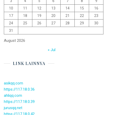
3
4
5
6
7
8
9
10
11
12
13
14
15
16
17
18
19
20
21
22
23
24
25
26
27
28
29
30
31
August 2026
« Jul
LINK LAINNYA
asikqq.com
https://117.18.0.36
ahliqq.com
https://117.18.0.39
jurusqq.net
https://117.18.0.42