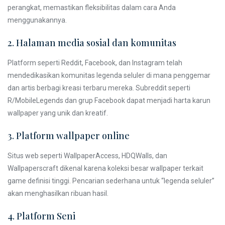
perangkat, memastikan fleksibilitas dalam cara Anda
menggunakannya.
2. Halaman media sosial dan komunitas
Platform seperti Reddit, Facebook, dan Instagram telah
mendedikasikan komunitas legenda seluler di mana penggemar
dan artis berbagi kreasi terbaru mereka. Subreddit seperti
R/MobileLegends dan grup Facebook dapat menjadi harta karun
wallpaper yang unik dan kreatif.
3. Platform wallpaper online
Situs web seperti WallpaperAccess, HDQWalls, dan
Wallpaperscraft dikenal karena koleksi besar wallpaper terkait
game definisi tinggi. Pencarian sederhana untuk “legenda seluler”
akan menghasilkan ribuan hasil.
4. Platform Seni