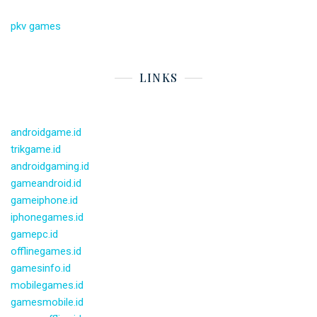
pkv games
LINKS
androidgame.id
trikgame.id
androidgaming.id
gameandroid.id
gameiphone.id
iphonegames.id
gamepc.id
offlinegames.id
gamesinfo.id
mobilegames.id
gamesmobile.id