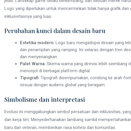
jelas. Lansekap game selalu berkembang, dan sebuah merek harus
Logo yang diperlukan untuk mencerminkan tidak hanya grafik dan
inklusivitasnya yang luas.
Perubahan kunci dalam desain baru
Estetika modern
: Logo baru mengadopsi desain yang lebi
dan penampilan yang ramping. Ini selaras dengan tren de
dan menyenangkan.
Palet Warna
: Skema warna yang direvisi lebih seimbang 
menonjol di berbagai platform digital.
Tipografi
: Tipografi disempurnakan, condong ke arah fo
sesuai dengan audiens global yang beragam.
Simbolisme dan interpretasi
Evolusi ini menggabungkan simbol persatuan dan inklusivitas, ya
dan kerja tim. Menyederhanakan lambang sambil mempertahankan e
baru dan veteran, memberikan rasa kohesi dan komunitas.