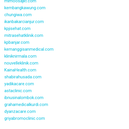
mimoosajkt.com
kembangkawung.com
chungiwa.com
ikanbakarcianjur.com
kpjisehat.com
mitrasehatklinik.com
kpbanjar.com
kemanggisanmedical.com
kliniknirmala.com
nouvelleklinik.com
KainaHealth.com
shabirahusada.com
yadikacare.com
astaclinic.com
ibnusinalombok.com
grahamedicalkurdi.com
dyanzacare.com
griyabromoclinic.com