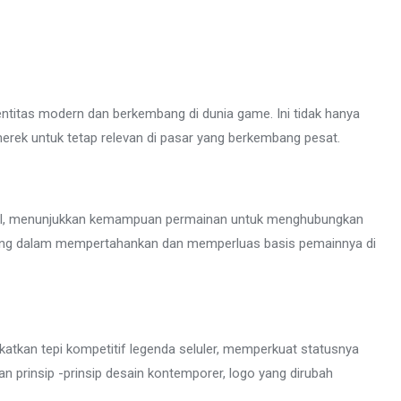
ntitas modern dan berkembang di dunia game. Ini tidak hanya
rek untuk tetap relevan di pasar yang berkembang pesat.
lobal, menunjukkan kemampuan permainan untuk menghubungkan
enting dalam mempertahankan dan memperluas basis pemainnya di
katkan tepi kompetitif legenda seluler, memperkuat statusnya
prinsip -prinsip desain kontemporer, logo yang dirubah