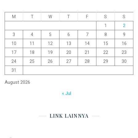
M
T
W
T
F
S
S
1
2
3
4
5
6
7
8
9
10
11
12
13
14
15
16
17
18
19
20
21
22
23
24
25
26
27
28
29
30
31
August 2026
« Jul
LINK LAINNYA