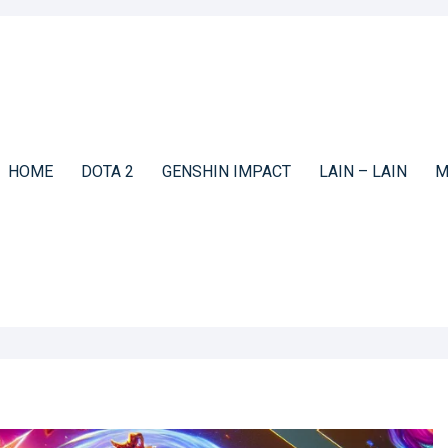
HOME
DOTA 2
GENSHIN IMPACT
LAIN – LAIN
M