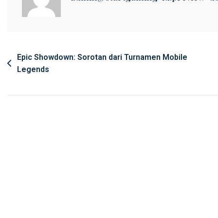
Post
Epic Showdown: Sorotan dari Turnamen Mobile
Legends
navigation