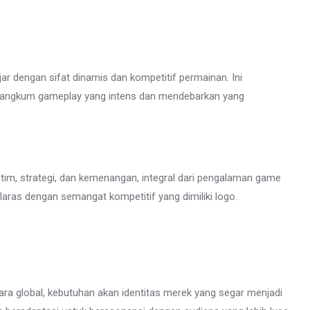
ar dengan sifat dinamis dan kompetitif permainan. Ini
erangkum gameplay yang intens dan mendebarkan yang
ja tim, strategi, dan kemenangan, integral dari pengalaman game
laras dengan semangat kompetitif yang dimiliki logo.
ra global, kebutuhan akan identitas merek yang segar menjadi