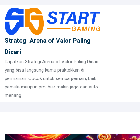
Skip
to
content
Strategi Arena of Valor Paling
Dicari
Dapatkan Strategi Arena of Valor Paling Dicari
yang bisa langsung kamu praktekkan di
permainan. Cocok untuk semua pemain, baik
pemula maupun pro, biar makin jago dan auto
menang!