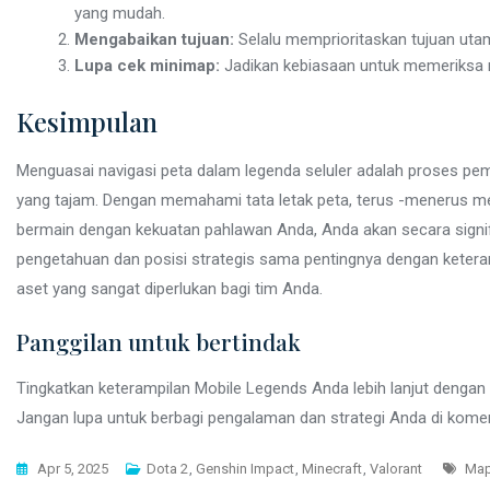
yang mudah.
Mengabaikan tujuan:
Selalu memprioritaskan tujuan uta
Lupa cek minimap:
Jadikan kebiasaan untuk memeriksa m
Kesimpulan
Menguasai navigasi peta dalam legenda seluler adalah proses pem
yang tajam. Dengan memahami tata letak peta, terus -menerus me
bermain dengan kekuatan pahlawan Anda, Anda akan secara signif
pengetahuan dan posisi strategis sama pentingnya dengan keteram
aset yang sangat diperlukan bagi tim Anda.
Panggilan untuk bertindak
Tingkatkan keterampilan Mobile Legends Anda lebih lanjut denga
Jangan lupa untuk berbagi pengalaman dan strategi Anda di kome
Tag
Apr 5, 2025
Dota 2
,
Genshin Impact
,
Minecraft
,
Valorant
Map