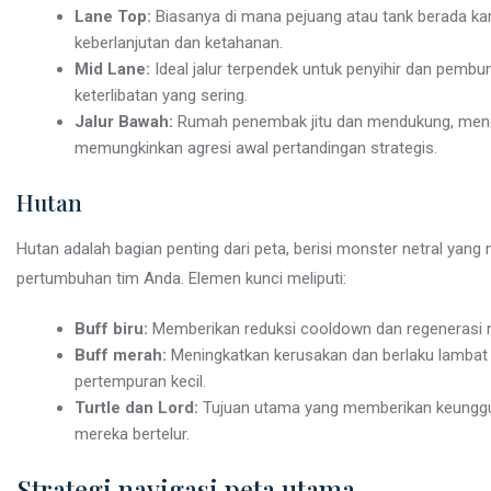
Lane Top:
Biasanya di mana pejuang atau tank berada kar
keberlanjutan dan ketahanan.
Mid Lane:
Ideal jalur terpendek untuk penyihir dan pemb
keterlibatan yang sering.
Jalur Bawah:
Rumah penembak jitu dan mendukung, menda
memungkinkan agresi awal pertandingan strategis.
Hutan
Hutan adalah bagian penting dari peta, berisi monster netral y
pertumbuhan tim Anda. Elemen kunci meliputi:
Buff biru:
Memberikan reduksi cooldown dan regenerasi m
Buff merah:
Meningkatkan kerusakan dan berlaku lambat 
pertempuran kecil.
Turtle dan Lord:
Tujuan utama yang memberikan keunggulan
mereka bertelur.
Strategi navigasi peta utama