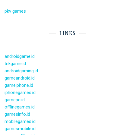
pkv games
LINKS
androidgame.id
trikgame.id
androidgaming.id
gameandroid.id
gameiphone.id
iphonegames.id
gamepc.id
offlinegames.id
gamesinfo.id
mobilegames.id
gamesmobile.id