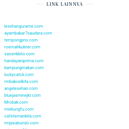
LINK LAINNYA
lesehangurame.com
ayambakar7saudara.com
tempongpns.com
roemahkuliner.com
saoenkkito.com
handayaniprima.com
kampungmakan.com
luckycatck.com
rmbakoelkita.com
angelesehan.com
bluejasminejkt.com
Mrobak.com
miekungfu.com
cafetemankita.com
rmjasabundo.com