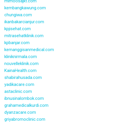
mimoosajkt.com
kembangkawung.com
chungiwa.com
ikanbakarcianjur.com
kpjisehat.com
mitrasehatklinik.com
kpbanjar.com
kemanggisanmedical.com
kliniknirmala.com
nouvelleklinik.com
KainaHealth.com
shabirahusada.com
yadikacare.com
astaclinic.com
ibnusinalombok.com
grahamedicalkurdi.com
dyanzacare.com
griyabromoclinic.com