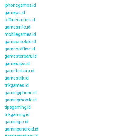
iphonegames.id
gamepc.id
offlinegames.id
gamesinfo.id
mobilegames.id
gamesmobile.id
gamesoffline.id
gamesterbaru.id
gamestips.id
gameterbaru.id
gamestrik.id
trikgames.id
gamingiphone.id
gamingmobile.id
tipsgaming.id
trikgaming.id
gamingpc.id
gamingandroid.id