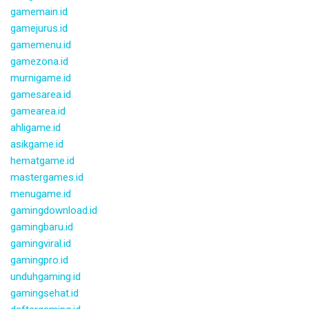
gamemain.id
gamejurus.id
gamemenu.id
gamezona.id
murnigame.id
gamesarea.id
gamearea.id
ahligame.id
asikgame.id
hematgame.id
mastergames.id
menugame.id
gamingdownload.id
gamingbaru.id
gamingviral.id
gamingpro.id
unduhgaming.id
gamingsehat.id