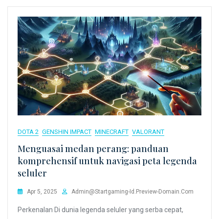
DOTA 2
GENSHIN IMPACT
MINECRAFT
VALORANT
Menguasai medan perang: panduan
komprehensif untuk navigasi peta legenda
seluler
Apr 5, 2025
Admin@startgaming-Id.preview-Domain.com
Perkenalan Di dunia legenda seluler yang serba cepat,