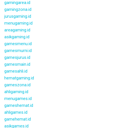
gamingarea.id
gamingzona.id
jurusgaming.id
menugaming.id
areagaming.id
asikgaming.id
gamesmenu.id
gamesmurni.id
gamesjurus.id
gamesmain.id
gamesahli.id
hematgaming.id
gameszona.id
ahligaming.id
menugames.id
gameshemat.id
ahligames.id
gamehemat.id
asikgames.id