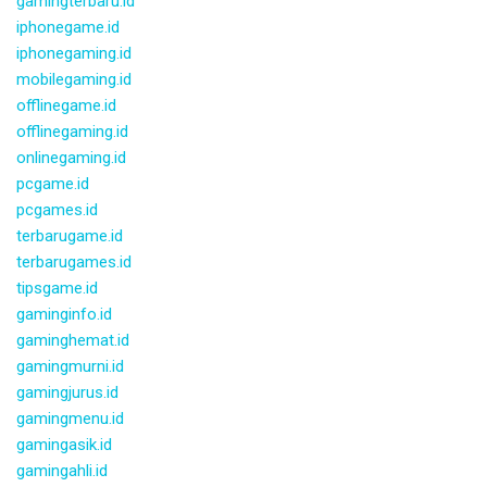
gamingterbaru.id
iphonegame.id
iphonegaming.id
mobilegaming.id
offlinegame.id
offlinegaming.id
onlinegaming.id
pcgame.id
pcgames.id
terbarugame.id
terbarugames.id
tipsgame.id
gaminginfo.id
gaminghemat.id
gamingmurni.id
gamingjurus.id
gamingmenu.id
gamingasik.id
gamingahli.id