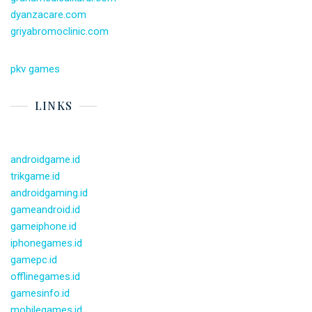
dyanzacare.com
griyabromoclinic.com
pkv games
LINKS
androidgame.id
trikgame.id
androidgaming.id
gameandroid.id
gameiphone.id
iphonegames.id
gamepc.id
offlinegames.id
gamesinfo.id
mobilegames.id