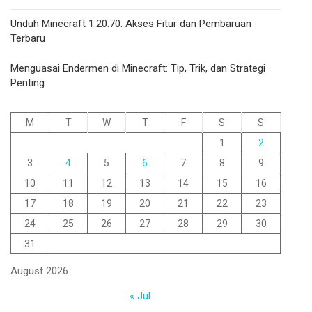
Unduh Minecraft 1.20.70: Akses Fitur dan Pembaruan
Terbaru
Menguasai Endermen di Minecraft: Tip, Trik, dan Strategi
Penting
M
T
W
T
F
S
S
1
2
3
4
5
6
7
8
9
10
11
12
13
14
15
16
17
18
19
20
21
22
23
24
25
26
27
28
29
30
31
August 2026
« Jul