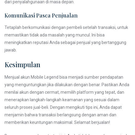
dari penyalahgunaan di masa depan.
Komunikasi Pasca Penjualan
Tetaplah berkomunikasi dengan pembeli setelah transaksi, untuk
memastikan tidak ada masalah yang muncul. Ini bisa
meningkatkan reputasi Anda sebagai penjual yang bertanggung
jawab.
Kesimpulan
Menjual akun Mobile Legend bisa menjadi sumber pendapatan
yang menguntungkan jika dilakukan dengan benar. Pastikan Anda
menilai akun dengan cermat, memilih platform yang tepat, dan
menerapkan langkah-langkah keamanan yang sesuai dalam
seluruh proses jual-beli. Dengan mengikuti tips ini, Anda dapat
menjamin bahwa transaksi berlangsung dengan aman dan
memberikan keuntungan maksimal. Selamat berjualan!