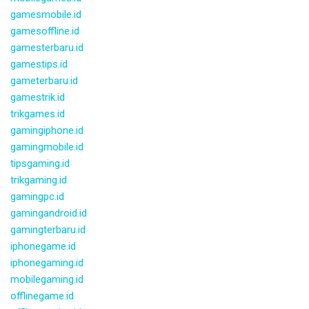
gamesmobile.id
gamesoffline.id
gamesterbaru.id
gamestips.id
gameterbaru.id
gamestrik.id
trikgames.id
gamingiphone.id
gamingmobile.id
tipsgaming.id
trikgaming.id
gamingpc.id
gamingandroid.id
gamingterbaru.id
iphonegame.id
iphonegaming.id
mobilegaming.id
offlinegame.id