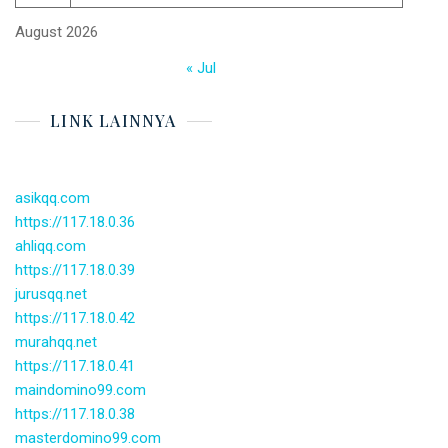
August 2026
« Jul
LINK LAINNYA
asikqq.com
https://117.18.0.36
ahliqq.com
https://117.18.0.39
jurusqq.net
https://117.18.0.42
murahqq.net
https://117.18.0.41
maindomino99.com
https://117.18.0.38
masterdomino99.com