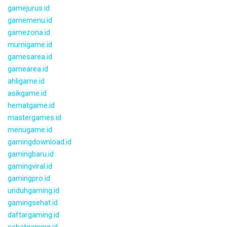
gamejurus.id
gamemenu.id
gamezona.id
murnigame.id
gamesarea.id
gamearea.id
ahligame.id
asikgame.id
hematgame.id
mastergames.id
menugame.id
gamingdownload.id
gamingbaru.id
gamingviral.id
gamingpro.id
unduhgaming.id
gamingsehat.id
daftargaming.id