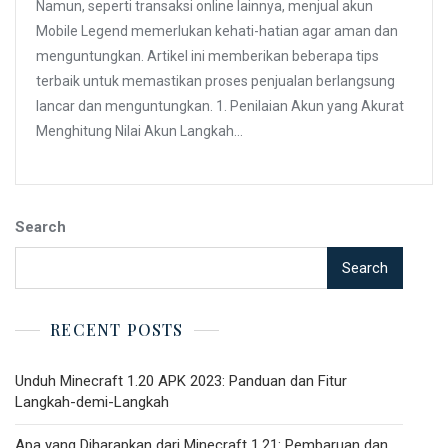
Namun, seperti transaksi online lainnya, menjual akun
Mobile Legend memerlukan kehati-hatian agar aman dan
menguntungkan. Artikel ini memberikan beberapa tips
terbaik untuk memastikan proses penjualan berlangsung
lancar dan menguntungkan. 1. Penilaian Akun yang Akurat
Menghitung Nilai Akun Langkah…
Search
Search
RECENT POSTS
Unduh Minecraft 1.20 APK 2023: Panduan dan Fitur
Langkah-demi-Langkah
Apa yang Diharapkan dari Minecraft 1.21: Pembaruan dan