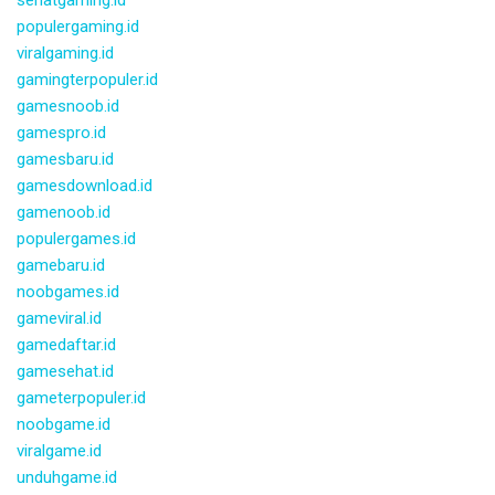
sehatgaming.id
populergaming.id
viralgaming.id
gamingterpopuler.id
gamesnoob.id
gamespro.id
gamesbaru.id
gamesdownload.id
gamenoob.id
populergames.id
gamebaru.id
noobgames.id
gameviral.id
gamedaftar.id
gamesehat.id
gameterpopuler.id
noobgame.id
viralgame.id
unduhgame.id