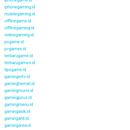
iphonegame.id
iphonegaming.id
mobilegaming.id
offlinegame.id
offlinegaming.id
onlinegaming.id
pcgame.id
pcgames.id
terbarugame.id
terbarugames.id
tipsgame.id
gaminginfo.id
gaminghemat.id
gamingmurni.id
gamingjurus.id
gamingmenu.id
gamingasik.id
gamingahli.id
gamingarea.id