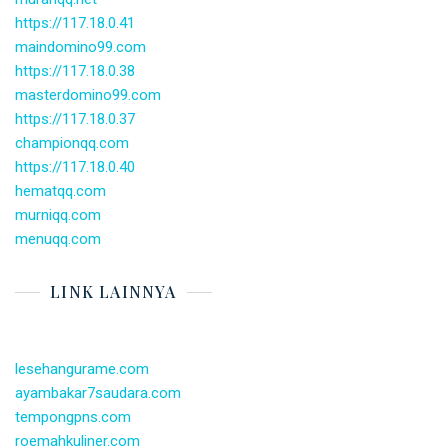
https://117.18.0.41
maindomino99.com
https://117.18.0.38
masterdomino99.com
https://117.18.0.37
championqq.com
https://117.18.0.40
hematqq.com
murniqq.com
menuqq.com
LINK LAINNYA
lesehangurame.com
ayambakar7saudara.com
tempongpns.com
roemahkuliner.com