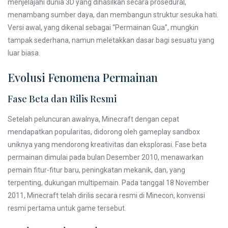
menjelajahi dunia 3D yang dihasilkan secara prosedural,
menambang sumber daya, dan membangun struktur sesuka hati.
Versi awal, yang dikenal sebagai “Permainan Gua”, mungkin
tampak sederhana, namun meletakkan dasar bagi sesuatu yang
luar biasa.
Evolusi Fenomena Permainan
Fase Beta dan Rilis Resmi
Setelah peluncuran awalnya, Minecraft dengan cepat
mendapatkan popularitas, didorong oleh gameplay sandbox
uniknya yang mendorong kreativitas dan eksplorasi. Fase beta
permainan dimulai pada bulan Desember 2010, menawarkan
pemain fitur-fitur baru, peningkatan mekanik, dan, yang
terpenting, dukungan multipemain. Pada tanggal 18 November
2011, Minecraft telah dirilis secara resmi di Minecon, konvensi
resmi pertama untuk game tersebut.