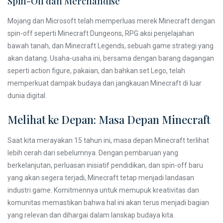
Spin-Off dan Merchandise
Mojang dan Microsoft telah memperluas merek Minecraft dengan
spin-off seperti Minecraft Dungeons, RPG aksi penjelajahan
bawah tanah, dan Minecraft Legends, sebuah game strategi yang
akan datang. Usaha-usaha ini, bersama dengan barang dagangan
seperti action figure, pakaian, dan bahkan set Lego, telah
memperkuat dampak budaya dan jangkauan Minecraft di luar
dunia digital.
Melihat ke Depan: Masa Depan Minecraft
Saat kita merayakan 15 tahun ini, masa depan Minecraft terlihat
lebih cerah dari sebelumnya. Dengan pembaruan yang
berkelanjutan, perluasan inisiatif pendidikan, dan spin-off baru
yang akan segera terjadi, Minecraft tetap menjadi landasan
industri game. Komitmennya untuk memupuk kreativitas dan
komunitas memastikan bahwa hal ini akan terus menjadi bagian
yang relevan dan dihargai dalam lanskap budaya kita.