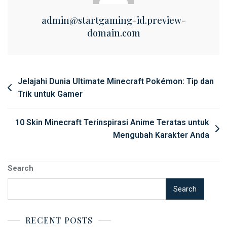
admin@startgaming-id.preview-
domain.com
Post
Jelajahi Dunia Ultimate Minecraft Pokémon: Tip dan
Trik untuk Gamer
navigation
10 Skin Minecraft Terinspirasi Anime Teratas untuk
Mengubah Karakter Anda
Search
Search
RECENT POSTS