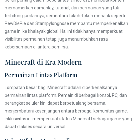
peran penting dalam popularitas Minecraft. Pembuat konten
memamerkan gameplay, tutorial, dan permainan yang tak
terhitung jumlahnya, sementara tokoh-tokoh menarik seperti
PewDiePie dan Stampylongnose membantu memperkenalkan
game ini ke khalayak global. Hal ini tidak hanya memperkuat
visibilitas permainan tetapi juga menumbuhkan rasa
kebersamaan di antara pemirsa.
Minecraft di Era Modern
Permainan Lintas Platform
Lompatan besar bagi Minecraft adalah diperkenalkannya
permainan lintas platform. Pemain di berbagai konsol, PC, dan
perangkat seluler kini dapat berpetualang bersama,
menjembatani kesenjangan antara berbagai komunitas game.
Inklusivitas ini memperkuat status Minecraft sebagai game yang
dapat diakses secara universal.