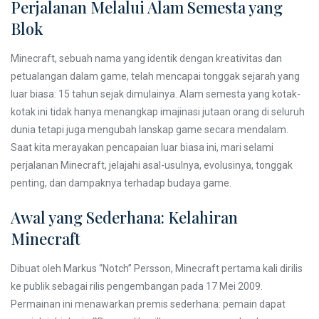
Perjalanan Melalui Alam Semesta yang
Blok
Minecraft, sebuah nama yang identik dengan kreativitas dan
petualangan dalam game, telah mencapai tonggak sejarah yang
luar biasa: 15 tahun sejak dimulainya. Alam semesta yang kotak-
kotak ini tidak hanya menangkap imajinasi jutaan orang di seluruh
dunia tetapi juga mengubah lanskap game secara mendalam.
Saat kita merayakan pencapaian luar biasa ini, mari selami
perjalanan Minecraft, jelajahi asal-usulnya, evolusinya, tonggak
penting, dan dampaknya terhadap budaya game.
Awal yang Sederhana: Kelahiran
Minecraft
Dibuat oleh Markus “Notch” Persson, Minecraft pertama kali dirilis
ke publik sebagai rilis pengembangan pada 17 Mei 2009.
Permainan ini menawarkan premis sederhana: pemain dapat