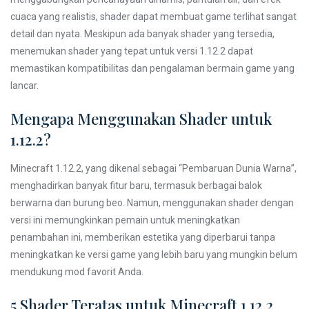
cuaca yang realistis, shader dapat membuat game terlihat sangat
detail dan nyata. Meskipun ada banyak shader yang tersedia,
menemukan shader yang tepat untuk versi 1.12.2 dapat
memastikan kompatibilitas dan pengalaman bermain game yang
lancar.
Mengapa Menggunakan Shader untuk
1.12.2?
Minecraft 1.12.2, yang dikenal sebagai “Pembaruan Dunia Warna”,
menghadirkan banyak fitur baru, termasuk berbagai balok
berwarna dan burung beo. Namun, menggunakan shader dengan
versi ini memungkinkan pemain untuk meningkatkan
penambahan ini, memberikan estetika yang diperbarui tanpa
meningkatkan ke versi game yang lebih baru yang mungkin belum
mendukung mod favorit Anda.
5 Shader Teratas untuk Minecraft 1.12.2