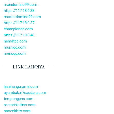
maindomino99.com
https://117.18.0.38
masterdomino99.com
https://117.18.0.37
championqq.com
https://117.18.0.40
hematqq.com
murniqq.com
menuqq.com
LINK LAINNYA
lesehangurame.com
ayambakar7saudara.com
tempongpns.com
roemahkuliner.com
saoenkkito.com