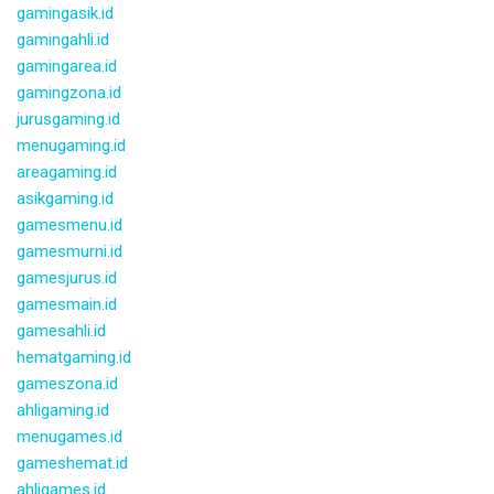
gamingasik.id
gamingahli.id
gamingarea.id
gamingzona.id
jurusgaming.id
menugaming.id
areagaming.id
asikgaming.id
gamesmenu.id
gamesmurni.id
gamesjurus.id
gamesmain.id
gamesahli.id
hematgaming.id
gameszona.id
ahligaming.id
menugames.id
gameshemat.id
ahligames.id