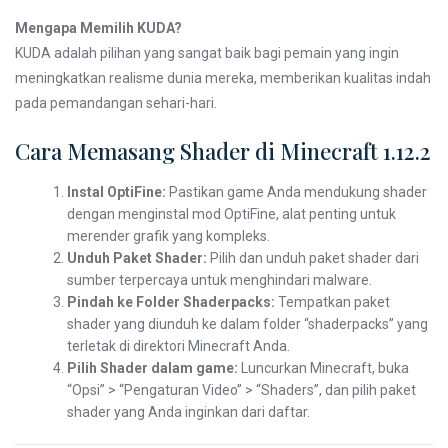
Mengapa Memilih KUDA?
KUDA adalah pilihan yang sangat baik bagi pemain yang ingin
meningkatkan realisme dunia mereka, memberikan kualitas indah
pada pemandangan sehari-hari.
Cara Memasang Shader di Minecraft 1.12.2
Instal OptiFine:
Pastikan game Anda mendukung shader
dengan menginstal mod OptiFine, alat penting untuk
merender grafik yang kompleks.
Unduh Paket Shader:
Pilih dan unduh paket shader dari
sumber terpercaya untuk menghindari malware.
Pindah ke Folder Shaderpacks:
Tempatkan paket
shader yang diunduh ke dalam folder “shaderpacks” yang
terletak di direktori Minecraft Anda.
Pilih Shader dalam game:
Luncurkan Minecraft, buka
“Opsi” > “Pengaturan Video” > “Shaders”, dan pilih paket
shader yang Anda inginkan dari daftar.