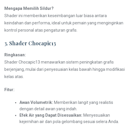
Mengapa Memilih Sildur?
Shader ini memberikan keseimbangan luar biasa antara
keindahan dan performa, ideal untuk pemain yang menginginkan
kontrol personal atas pengaturan grafis.
3. Shader Chocapic13
Ringkasan:
Shader Chocapic13 menawarkan sistem peningkatan grafis
berjenjang, mulai dari penyesuaian kelas bawah hingga modifikasi
kelas atas.
Fitur:
Awan Volumetrik:
Memberikan langit yang realistis
dengan detail awan yang indah.
Efek Air yang Dapat Disesuaikan:
Menyesuaikan
kejernihan air dan pola gelombang sesuai selera Anda.