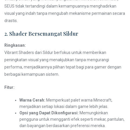
SEUS tidak tertandingi dalam kemampuannya menghadirkan
visual yang indah tanpa mengubah mekanisme permainan secara
drastis.
2. Shader Bersemangat Sildur
Ringkasan:
Vibrant Shaders dari Sildur berfokus untuk memberikan
peningkatan visual yang menakjubkan tanpa mengurangi
performa, menjadikannya pilihan tepat bagi para gamer dengan
berbagai kemampuan sistem.
Fitur:
Warna Cerah:
Memperkuat palet warna Minecraft,
menjadikan setiap lokasi dalam game lebih jelas.
Opsi yang Dapat Dikonfigurasi:
Memungkinkan
pengguna untuk mengganti efek seperti mekar, pantulan,
dan bayangan berdasarkan preferensi mereka.