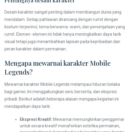
Pentingnya desain karakter
Desain karakter sangat penting dalam membangun dunia yang
mendalam. Setiap pahlawan dirancang dengan rumit dengan
kostum terperinci, tema berwarna -warni, dan persenjataan yang
rumit. Elemen -elemen ini tidak hanya meningkatkan daya tarik
visual tetapi juga menambahkan lapisan pada kepribadian dan
peran karakter dalam permainan.
Mengapa mewarnai karakter Mobile
Legends?
Mewarnai karakter Mobile Legends melampaui hiburan belaka
bagi gamer; Ini menggabungkan seni, bercerita, dan ekspresi
pribadi. Berikut adalah beberapa alasan mengapa kegiatan ini
mendapatkan daya tarik:
Ekspresi Kreatif:
Mewarnai memungkinkan penggemar
untuk secara kreatif menafsirkan estetika permainan,