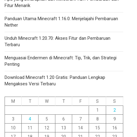
Fitur Menarik
Panduan Utama Minecraft 1.16.0: Menjelajahi Pembaruan
Nether
Unduh Minecraft 1.20.70: Akses Fitur dan Pembaruan
Terbaru
Menguasai Endermen di Minecraft: Tip, Trik, dan Strategi
Penting
Download Minecraft 1.20 Gratis: Panduan Lengkap
Mengakses Versi Terbaru
M
T
W
T
F
S
S
1
2
3
4
5
6
7
8
9
10
11
12
13
14
15
16
17
18
19
20
21
22
23