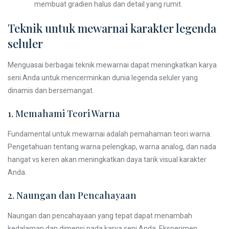
membuat gradien halus dan detail yang rumit.
Teknik untuk mewarnai karakter legenda
seluler
Menguasai berbagai teknik mewarnai dapat meningkatkan karya
seni Anda untuk mencerminkan dunia legenda seluler yang
dinamis dan bersemangat.
1. Memahami Teori Warna
Fundamental untuk mewarnai adalah pemahaman teori warna.
Pengetahuan tentang warna pelengkap, warna analog, dan nada
hangat vs keren akan meningkatkan daya tarik visual karakter
Anda.
2. Naungan dan Pencahayaan
Naungan dan pencahayaan yang tepat dapat menambah
kedalaman dan dimensi pada karya seni Anda. Eksperimen