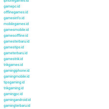
iphonegames.id
gamepc.id
offlinegames.id
gamesinfo.id
mobilegames.id
gamesmobile.id
gamesoffline.id
gamesterbaru.id
gamestips.id
gameterbaru.id
gamestrik.id
trikgames.id
gamingiphone.id
gamingmobile.id
tipsgaming.id
trikgaming.id
gamingpc.id
gamingandroid.id
gamingterbaru.id