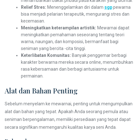
menambahkan bakat pribadi pada karakter yang dicintai.
Relief Stres:
Menenggelamkan diri dalam
sgp
pewarna
bisa menjadi pelarian terapeutik, mengurangi stres dan
kecemasan.
Meningkatkan keterampilan artistik:
Mewarnai dapat
meningkatkan pemahaman seseorang tentang teori
warna, naungan, dan komposisi, bermanfaat bagi
seniman yang bercita -cita tinggi.
Keterlibatan Komunitas:
Banyak penggemar berbagi
karakter berwarna mereka secara online, menumbuhkan
rasa kebersamaan dan berbagi antusiasme untuk
permainan.
Alat dan Bahan Penting
Sebelum menyelam ke mewarnai, penting untuk mengumpulkan
alat dan bahan yang tepat. Apakah Anda seorang pemula atau
seniman berpengalaman, memiliki persediaan yang tepat dapat
secara signifikan memengaruhi kualitas karya seni Anda.