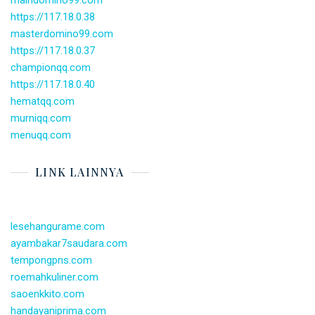
https://117.18.0.38
masterdomino99.com
https://117.18.0.37
championqq.com
https://117.18.0.40
hematqq.com
murniqq.com
menuqq.com
LINK LAINNYA
lesehangurame.com
ayambakar7saudara.com
tempongpns.com
roemahkuliner.com
saoenkkito.com
handayaniprima.com