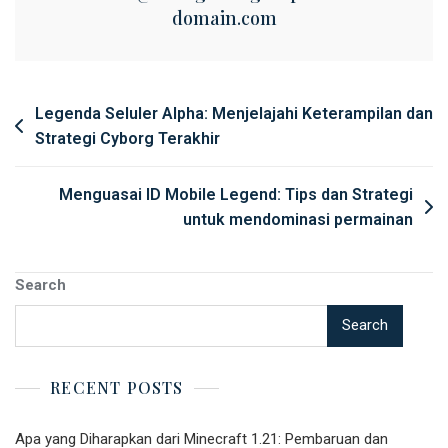
domain.com
Post
Legenda Seluler Alpha: Menjelajahi Keterampilan dan
Strategi Cyborg Terakhir
navigation
Menguasai ID Mobile Legend: Tips dan Strategi
untuk mendominasi permainan
Search
Search
RECENT POSTS
Apa yang Diharapkan dari Minecraft 1.21: Pembaruan dan