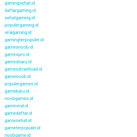
gamingsehat.id
daftargaming.id
sehatgaming.id
populergaming.id
viralgaming.id
gamingterpopuler.id
gamesnoob.id
gamespro.id
gamesbaru.id
gamesdownload.id
gamenoob.id
populergames.id
gamebaru.id
noobgames.id
gameviral.id
gamedaftar.id
gamesehat.id
gameterpopuler.id
noobgame.id