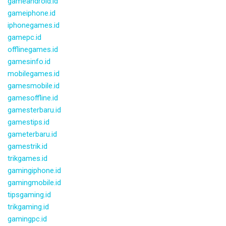
gameandroid.id
gameiphone.id
iphonegames.id
gamepc.id
offlinegames.id
gamesinfo.id
mobilegames.id
gamesmobile.id
gamesoffline.id
gamesterbaru.id
gamestips.id
gameterbaru.id
gamestrik.id
trikgames.id
gamingiphone.id
gamingmobile.id
tipsgaming.id
trikgaming.id
gamingpc.id