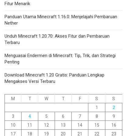
Fitur Menarik
Panduan Utama Minecraft 1.16.0: Menjelajahi Pembaruan
Nether
Unduh Minecraft 1.20.70: Akses Fitur dan Pembaruan
Terbaru
Menguasai Endermen di Minecraft: Tip, Trik, dan Strategi
Penting
Download Minecraft 1.20 Gratis: Panduan Lengkap
Mengakses Versi Terbaru
M
T
W
T
F
S
S
1
2
3
4
5
6
7
8
9
10
11
12
13
14
15
16
17
18
19
20
21
22
23