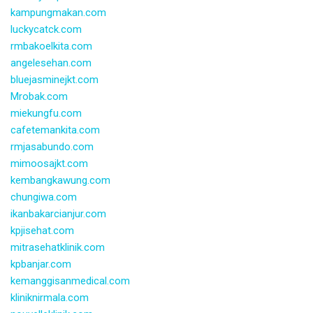
kampungmakan.com
luckycatck.com
rmbakoelkita.com
angelesehan.com
bluejasminejkt.com
Mrobak.com
miekungfu.com
cafetemankita.com
rmjasabundo.com
mimoosajkt.com
kembangkawung.com
chungiwa.com
ikanbakarcianjur.com
kpjisehat.com
mitrasehatklinik.com
kpbanjar.com
kemanggisanmedical.com
kliniknirmala.com