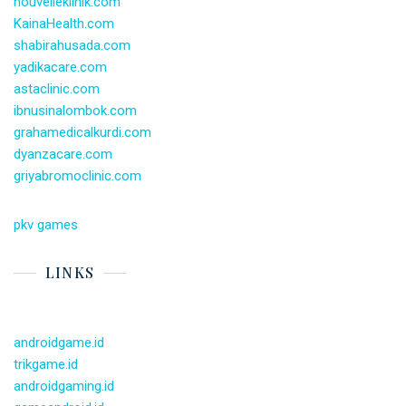
nouvelleklinik.com
KainaHealth.com
shabirahusada.com
yadikacare.com
astaclinic.com
ibnusinalombok.com
grahamedicalkurdi.com
dyanzacare.com
griyabromoclinic.com
pkv games
LINKS
androidgame.id
trikgame.id
androidgaming.id