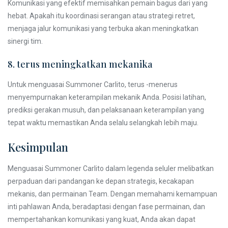
Komunikasi yang efektif memisahkan pemain bagus dari yang
hebat. Apakah itu koordinasi serangan atau strategi retret,
menjaga jalur komunikasi yang terbuka akan meningkatkan
sinergi tim.
8. terus meningkatkan mekanika
Untuk menguasai Summoner Carlito, terus -menerus
menyempurnakan keterampilan mekanik Anda. Posisi latihan,
prediksi gerakan musuh, dan pelaksanaan keterampilan yang
tepat waktu memastikan Anda selalu selangkah lebih maju.
Kesimpulan
Menguasai Summoner Carlito dalam legenda seluler melibatkan
perpaduan dari pandangan ke depan strategis, kecakapan
mekanis, dan permainan Team. Dengan memahami kemampuan
inti pahlawan Anda, beradaptasi dengan fase permainan, dan
mempertahankan komunikasi yang kuat, Anda akan dapat