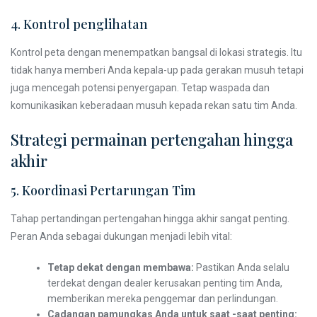
4. Kontrol penglihatan
Kontrol peta dengan menempatkan bangsal di lokasi strategis. Itu
tidak hanya memberi Anda kepala-up pada gerakan musuh tetapi
juga mencegah potensi penyergapan. Tetap waspada dan
komunikasikan keberadaan musuh kepada rekan satu tim Anda.
Strategi permainan pertengahan hingga
akhir
5. Koordinasi Pertarungan Tim
Tahap pertandingan pertengahan hingga akhir sangat penting.
Peran Anda sebagai dukungan menjadi lebih vital:
Tetap dekat dengan membawa:
Pastikan Anda selalu
terdekat dengan dealer kerusakan penting tim Anda,
memberikan mereka penggemar dan perlindungan.
Cadangan pamungkas Anda untuk saat -saat penting: