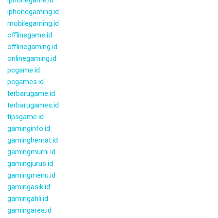
iphonegame.id
iphonegaming.id
mobilegaming.id
offlinegame.id
offlinegaming.id
onlinegaming.id
pcgame.id
pcgames.id
terbarugame.id
terbarugames.id
tipsgame.id
gaminginfo.id
gaminghemat.id
gamingmurni.id
gamingjurus.id
gamingmenu.id
gamingasik.id
gamingahli.id
gamingarea.id