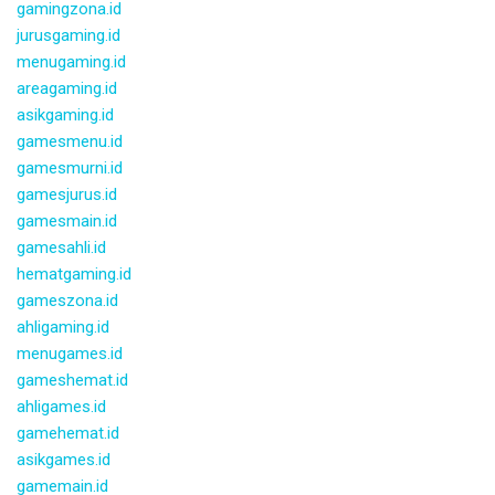
gamingzona.id
jurusgaming.id
menugaming.id
areagaming.id
asikgaming.id
gamesmenu.id
gamesmurni.id
gamesjurus.id
gamesmain.id
gamesahli.id
hematgaming.id
gameszona.id
ahligaming.id
menugames.id
gameshemat.id
ahligames.id
gamehemat.id
asikgames.id
gamemain.id