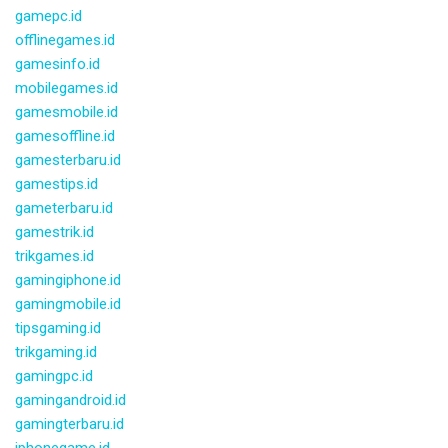
gamepc.id
offlinegames.id
gamesinfo.id
mobilegames.id
gamesmobile.id
gamesoffline.id
gamesterbaru.id
gamestips.id
gameterbaru.id
gamestrik.id
trikgames.id
gamingiphone.id
gamingmobile.id
tipsgaming.id
trikgaming.id
gamingpc.id
gamingandroid.id
gamingterbaru.id