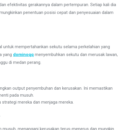
dan efektivitas gerakannya dalam pertempuran. Setiap kali dia
mungkinkan penentuan posisi cepat dan penyesuaian dalam
 untuk mempertahankan sekutu selama perkelahian yang
ta yang
dominoqq
menyembuhkan sekutu dan merusak lawan,
nggu di medan perang.
gkan output penyembuhan dan kerusakan. Ini memastikan
 henti pada musuh.
 strategi mereka dan menjaga mereka.
g
n musuh, menangani kerusakan terus-menerus dan mungkin