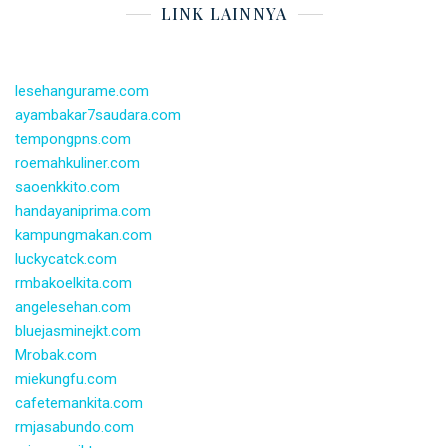
LINK LAINNYA
lesehangurame.com
ayambakar7saudara.com
tempongpns.com
roemahkuliner.com
saoenkkito.com
handayaniprima.com
kampungmakan.com
luckycatck.com
rmbakoelkita.com
angelesehan.com
bluejasminejkt.com
Mrobak.com
miekungfu.com
cafetemankita.com
rmjasabundo.com