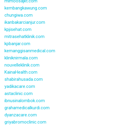
mimoosajkt.com
kembangkawung.com
chungiwa.com
ikanbakarcianjur.com
kpjisehat.com
mitrasehatklinik.com
kpbanjar.com
kemanggisanmedical.com
kliniknirmala.com
nouvelleklinik.com
KainaHealth.com
shabirahusada.com
yadikacare.com
astaclinic.com
ibnusinalombok.com
grahamedicalkurdi.com
dyanzacare.com
griyabromoclinic.com