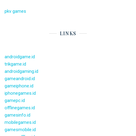
pkv games
LINKS
androidgame.id
trikgame.id
androidgaming.id
gameandroid.id
gameiphone.id
iphonegames.id
gamepc.id
offlinegames.id
gamesinfo.id
mobilegames.id
gamesmobile.id