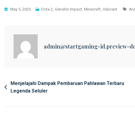
Tag
May 5, 2025
Dota 2
,
Genshin Impact
,
Minecraft
,
Valorant
Ang
admin@startgaming-id.preview-d
Post
Menjelajahi Dampak Pembaruan Pahlawan Terbaru
Legenda Seluler
navigation