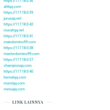
https://117.18.0.36
ahliqq.com
https://117.18.0.39
jurusqq.net
https://117.18.0.42
murahqq.net
https://117.18.0.41
maindomino99.com
https://117.18.0.38
masterdomino99.com
https://117.18.0.37
championqq.com
https://117.18.0.40
hematqq.com
murniqq.com
menuqq.com
LINK LAINNYA