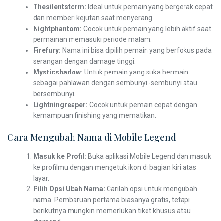
Thesilentstorm:
Ideal untuk pemain yang bergerak cepat
dan memberi kejutan saat menyerang.
Nightphantom:
Cocok untuk pemain yang lebih aktif saat
permainan memasuki periode malam.
Firefury:
Nama ini bisa dipilih pemain yang berfokus pada
serangan dengan damage tinggi.
Mysticshadow:
Untuk pemain yang suka bermain
sebagai pahlawan dengan sembunyi -sembunyi atau
bersembunyi.
Lightningreaper:
Cocok untuk pemain cepat dengan
kemampuan finishing yang mematikan.
Cara Mengubah Nama di Mobile Legend
Masuk ke Profil:
Buka aplikasi Mobile Legend dan masuk
ke profilmu dengan mengetuk ikon di bagian kiri atas
layar.
Pilih Opsi Ubah Nama:
Carilah opsi untuk mengubah
nama. Pembaruan pertama biasanya gratis, tetapi
berikutnya mungkin memerlukan tiket khusus atau