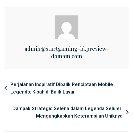
admin@startgaming-id.preview-
domain.com
Post
Perjalanan Inspiratif Dibalik Penciptaan Mobile
Legends: Kisah di Balik Layar
navigation
Dampak Strategis Selena dalam Legenda Seluler:
Mengungkapkan Keterampilan Uniknya