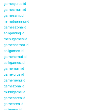
gamesjurus.id
gamesmain.id
gamesahli.id
hematgaming.id
gameszona.id
ahligaming.id
menugames.id
gameshemat.id
ahligames.id
gamehemat.id
asikgames.id
gamemain.id
gamejurus.id
gamemenu.id
gamezona.id
murnigame.id
gamesarea.id
gamearea.id
ahligame.id