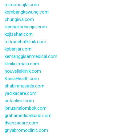
mimoosajkt.com
kembangkawung.com
chungiwa.com
ikanbakarcianjur.com
kpjisehat.com
mitrasehatklinik.com
kpbanjar.com
kemanggisanmedical.com
kliniknirmala.com
nouvelleklinik.com
KainaHealth.com
shabirahusada.com
yadikacare.com
astaclinic.com
ibnusinalombok.com
grahamedicalkurdi.com
dyanzacare.com
griyabromoclinic.com