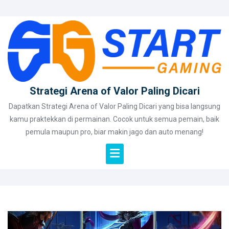
Skip
to
content
Strategi Arena of Valor Paling Dicari
Dapatkan Strategi Arena of Valor Paling Dicari yang bisa langsung
kamu praktekkan di permainan. Cocok untuk semua pemain, baik
pemula maupun pro, biar makin jago dan auto menang!