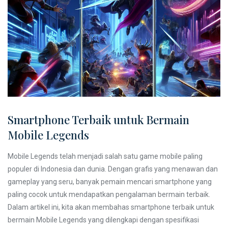
Smartphone Terbaik untuk Bermain
Mobile Legends
Mobile Legends telah menjadi salah satu game mobile paling
populer di Indonesia dan dunia. Dengan grafis yang menawan dan
gameplay yang seru, banyak pemain mencari smartphone yang
paling cocok untuk mendapatkan pengalaman bermain terbaik.
Dalam artikel ini, kita akan membahas smartphone terbaik untuk
bermain Mobile Legends yang dilengkapi dengan spesifikasi