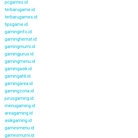
pcgames.id
terbarugame.id
terbarugames.id
tipsgame.id
gaminginfo.id
gaminghemat.id
gamingmurni.id
gamingjurus.id
gamingmenu.id
gamingasik.id
gamingahli.id
gamingarea.id
gamingzona.id
jurusgaming.id
menugaming.id
areagaming.id
asikgaming.id
gamesmenu.id
gamesmurni.id