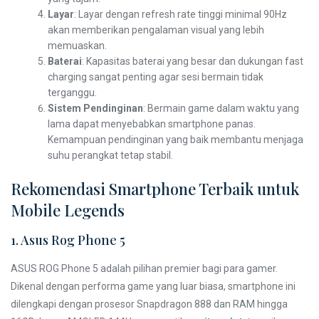
Layar
: Layar dengan refresh rate tinggi minimal 90Hz
akan memberikan pengalaman visual yang lebih
memuaskan.
Baterai
: Kapasitas baterai yang besar dan dukungan fast
charging sangat penting agar sesi bermain tidak
terganggu.
Sistem Pendinginan
: Bermain game dalam waktu yang
lama dapat menyebabkan smartphone panas.
Kemampuan pendinginan yang baik membantu menjaga
suhu perangkat tetap stabil.
Rekomendasi Smartphone Terbaik untuk
Mobile Legends
1. Asus Rog Phone 5
ASUS ROG Phone 5 adalah pilihan premier bagi para gamer.
Dikenal dengan performa game yang luar biasa, smartphone ini
dilengkapi dengan prosesor Snapdragon 888 dan RAM hingga