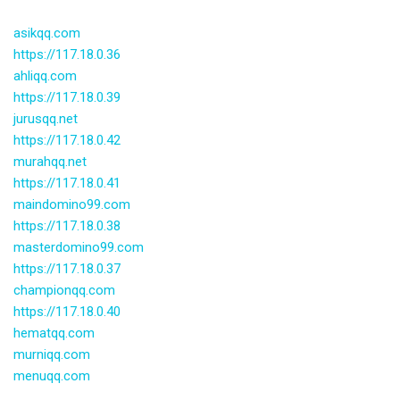
asikqq.com
https://117.18.0.36
ahliqq.com
https://117.18.0.39
jurusqq.net
https://117.18.0.42
murahqq.net
https://117.18.0.41
maindomino99.com
https://117.18.0.38
masterdomino99.com
https://117.18.0.37
championqq.com
https://117.18.0.40
hematqq.com
murniqq.com
menuqq.com