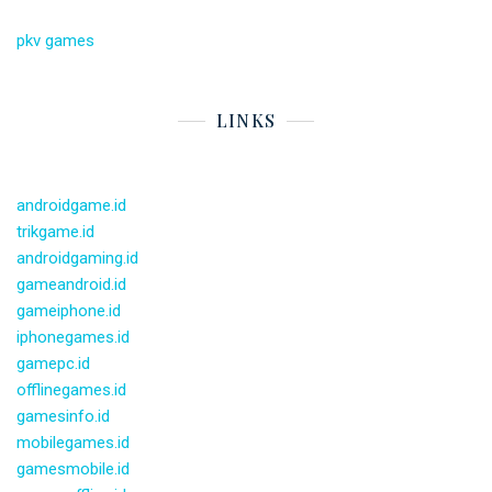
pkv games
LINKS
androidgame.id
trikgame.id
androidgaming.id
gameandroid.id
gameiphone.id
iphonegames.id
gamepc.id
offlinegames.id
gamesinfo.id
mobilegames.id
gamesmobile.id