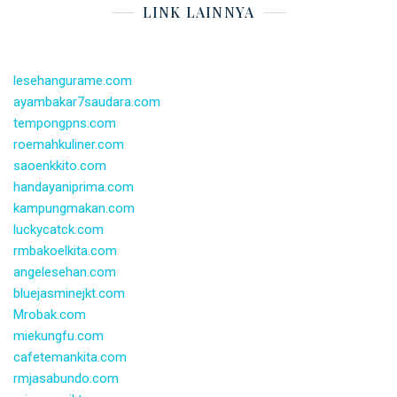
LINK LAINNYA
lesehangurame.com
ayambakar7saudara.com
tempongpns.com
roemahkuliner.com
saoenkkito.com
handayaniprima.com
kampungmakan.com
luckycatck.com
rmbakoelkita.com
angelesehan.com
bluejasminejkt.com
Mrobak.com
miekungfu.com
cafetemankita.com
rmjasabundo.com