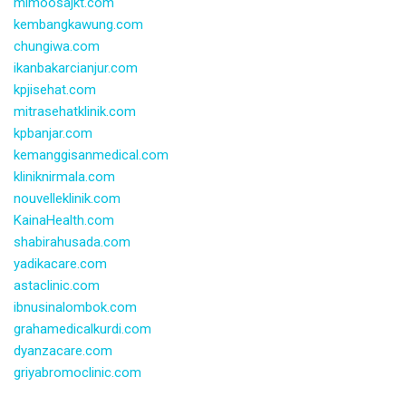
mimoosajkt.com
kembangkawung.com
chungiwa.com
ikanbakarcianjur.com
kpjisehat.com
mitrasehatklinik.com
kpbanjar.com
kemanggisanmedical.com
kliniknirmala.com
nouvelleklinik.com
KainaHealth.com
shabirahusada.com
yadikacare.com
astaclinic.com
ibnusinalombok.com
grahamedicalkurdi.com
dyanzacare.com
griyabromoclinic.com