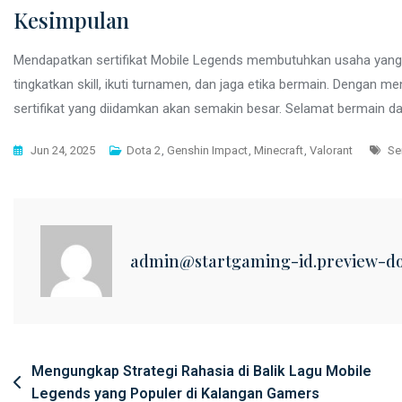
Kesimpulan
Mendapatkan sertifikat Mobile Legends membutuhkan usaha yang ko
tingkatkan skill, ikuti turnamen, dan jaga etika bermain. Dengan 
sertifikat yang diidamkan akan semakin besar. Selamat bermain 
Ta
Jun 24, 2025
Dota 2
,
Genshin Impact
,
Minecraft
,
Valorant
Se
admin@startgaming-id.preview-d
Post
Mengungkap Strategi Rahasia di Balik Lagu Mobile
Legends yang Populer di Kalangan Gamers