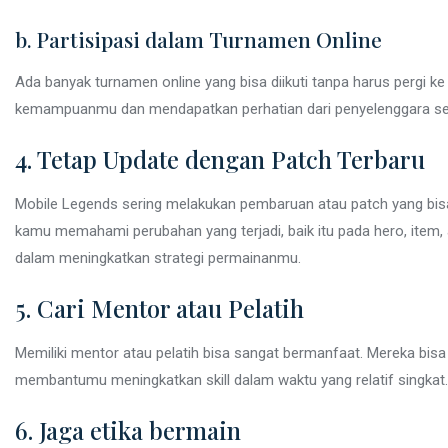
b. Partisipasi dalam Turnamen Online
Ada banyak turnamen online yang bisa diikuti tanpa harus pergi ke
kemampuanmu dan mendapatkan perhatian dari penyelenggara sert
4. Tetap Update dengan Patch Terbaru
Mobile Legends sering melakukan pembaruan atau patch yang bi
kamu memahami perubahan yang terjadi, baik itu pada hero, item
dalam meningkatkan strategi permainanmu.
5. Cari Mentor atau Pelatih
Memiliki mentor atau pelatih bisa sangat bermanfaat. Mereka bis
membantumu meningkatkan skill dalam waktu yang relatif singkat.
6. Jaga etika bermain