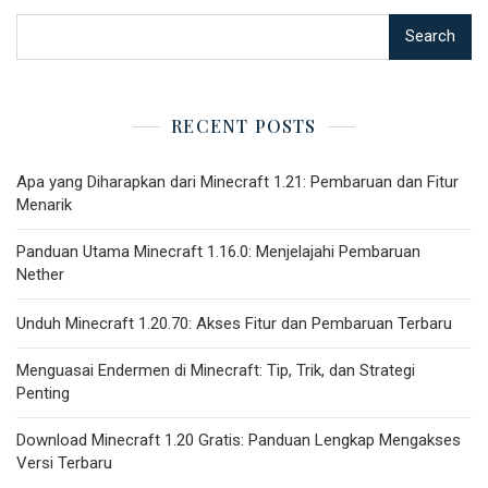
Search
RECENT POSTS
Apa yang Diharapkan dari Minecraft 1.21: Pembaruan dan Fitur
Menarik
Panduan Utama Minecraft 1.16.0: Menjelajahi Pembaruan
Nether
Unduh Minecraft 1.20.70: Akses Fitur dan Pembaruan Terbaru
Menguasai Endermen di Minecraft: Tip, Trik, dan Strategi
Penting
Download Minecraft 1.20 Gratis: Panduan Lengkap Mengakses
Versi Terbaru