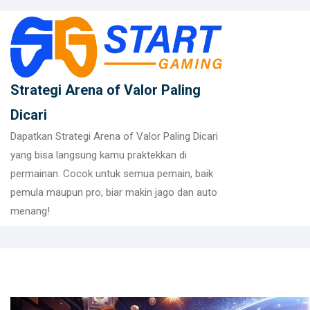
Skip
to
content
Strategi Arena of Valor Paling
Dicari
Dapatkan Strategi Arena of Valor Paling Dicari
yang bisa langsung kamu praktekkan di
permainan. Cocok untuk semua pemain, baik
pemula maupun pro, biar makin jago dan auto
menang!