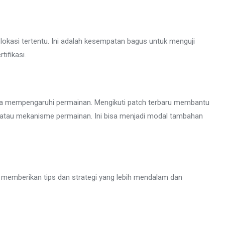
 lokasi tertentu. Ini adalah kesempatan bagus untuk menguji
ifikasi.
sa mempengaruhi permainan. Mengikuti patch terbaru membantu
, atau mekanisme permainan. Ini bisa menjadi modal tambahan
a memberikan tips dan strategi yang lebih mendalam dan