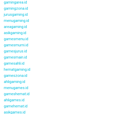
gamingarea.id
gamingzona.id
jurusgaming.id
menugaming.id
areagaming.id
asikgaming.id
gamesmenu.id
gamesmurni.id
gamesjurus.id
gamesmain.id
gamesahli.id
hematgaming.id
gameszona.id
ahligaming.id
menugames.id
gameshemat.id
ahligames.id
gamehemat.id
asikgames.id