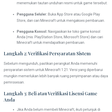
menemukan tautan unduhan resmi untuk game tersebut.
Pengguna Seluler:
Buka App Store atau Google Play
Store, dan cari Minecraft untuk mengakses pembaruan.
Pengguna Konsol:
Navigasikan ke toko game konsol
Anda (mis. PlayStation Store, Microsoft Store) dan cari
Minecraft untuk mendapatkan pembaruan.
Langkah 2: Verifikasi Persyaratan Sistem
Sebelum mengunduh, pastikan perangkat Anda memenuhi
persyaratan sistem untuk Minecraft 1.21. Versi yang diperbarui
mungkin memerlukan lebih banyak ruang penyimpanan atau daya
pemrosesan.
Langkah 3: Beli atau Verifikasi Lisensi Game
Anda
Jika Anda belum membeli Minecraft, ikuti petunjuk di