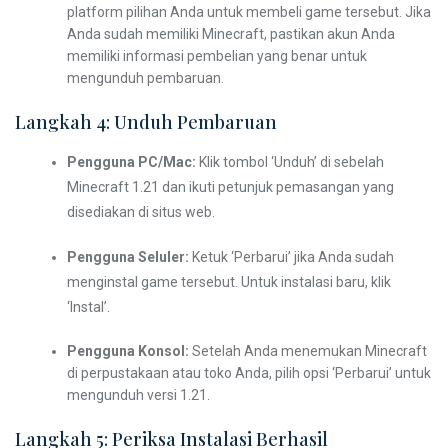
platform pilihan Anda untuk membeli game tersebut. Jika
Anda sudah memiliki Minecraft, pastikan akun Anda
memiliki informasi pembelian yang benar untuk
mengunduh pembaruan.
Langkah 4: Unduh Pembaruan
Pengguna PC/Mac:
Klik tombol ‘Unduh’ di sebelah
Minecraft 1.21 dan ikuti petunjuk pemasangan yang
disediakan di situs web.
Pengguna Seluler:
Ketuk ‘Perbarui’ jika Anda sudah
menginstal game tersebut. Untuk instalasi baru, klik
‘Instal’.
Pengguna Konsol:
Setelah Anda menemukan Minecraft
di perpustakaan atau toko Anda, pilih opsi ‘Perbarui’ untuk
mengunduh versi 1.21.
Langkah 5: Periksa Instalasi Berhasil