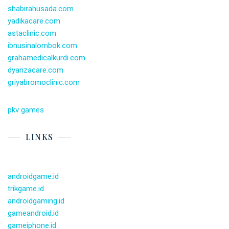
shabirahusada.com
yadikacare.com
astaclinic.com
ibnusinalombok.com
grahamedicalkurdi.com
dyanzacare.com
griyabromoclinic.com
pkv games
LINKS
androidgame.id
trikgame.id
androidgaming.id
gameandroid.id
gameiphone.id