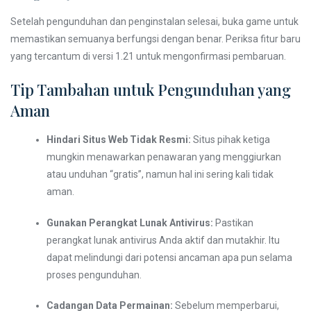
Setelah pengunduhan dan penginstalan selesai, buka game untuk
memastikan semuanya berfungsi dengan benar. Periksa fitur baru
yang tercantum di versi 1.21 untuk mengonfirmasi pembaruan.
Tip Tambahan untuk Pengunduhan yang
Aman
Hindari Situs Web Tidak Resmi:
Situs pihak ketiga
mungkin menawarkan penawaran yang menggiurkan
atau unduhan “gratis”, namun hal ini sering kali tidak
aman.
Gunakan Perangkat Lunak Antivirus:
Pastikan
perangkat lunak antivirus Anda aktif dan mutakhir. Itu
dapat melindungi dari potensi ancaman apa pun selama
proses pengunduhan.
Cadangan Data Permainan:
Sebelum memperbarui,