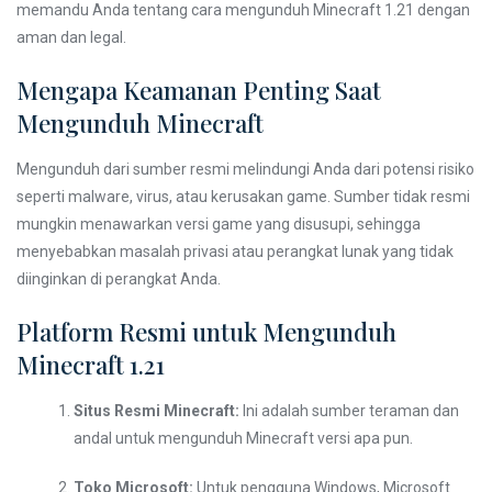
memandu Anda tentang cara mengunduh Minecraft 1.21 dengan
aman dan legal.
Mengapa Keamanan Penting Saat
Mengunduh Minecraft
Mengunduh dari sumber resmi melindungi Anda dari potensi risiko
seperti malware, virus, atau kerusakan game. Sumber tidak resmi
mungkin menawarkan versi game yang disusupi, sehingga
menyebabkan masalah privasi atau perangkat lunak yang tidak
diinginkan di perangkat Anda.
Platform Resmi untuk Mengunduh
Minecraft 1.21
Situs Resmi Minecraft:
Ini adalah sumber teraman dan
andal untuk mengunduh Minecraft versi apa pun.
Toko Microsoft:
Untuk pengguna Windows, Microsoft