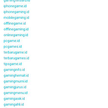
gamingterbaru.id
iphonegame.id
iphonegaming.id
mobilegaming.id
offlinegame.id
offlinegaming.id
onlinegaming.id
pcgame.id
pcgames.id
terbarugame.id
terbarugames.id
tipsgame.id
gaminginfo.id
gaminghemat.id
gamingmurni.id
gamingjurus.id
gamingmenu.id
gamingasik.id
gamingahli.id