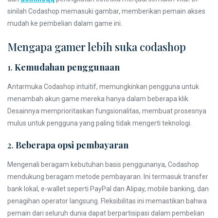
sinilah Codashop memasuki gambar, memberikan pemain akses
mudah ke pembelian dalam game ini.
Mengapa gamer lebih suka codashop
1.
Kemudahan penggunaan
Antarmuka Codashop intuitif, memungkinkan pengguna untuk
menambah akun game mereka hanya dalam beberapa klik.
Desainnya memprioritaskan fungsionalitas, membuat prosesnya
mulus untuk pengguna yang paling tidak mengerti teknologi.
2.
Beberapa opsi pembayaran
Mengenali beragam kebutuhan basis penggunanya, Codashop
mendukung beragam metode pembayaran. Ini termasuk transfer
bank lokal, e-wallet seperti PayPal dan Alipay, mobile banking, dan
penagihan operator langsung. Fleksibilitas ini memastikan bahwa
pemain dari seluruh dunia dapat berpartisipasi dalam pembelian