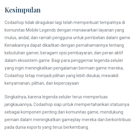
Kesimpulan
Codashop tidak diragukan lagi telah memperkuat tempatnya di
komunitas Mobile Legends dengan menawarkan layanan yang
mulus, andal, dan ramah pengguna untuk pembelian dalam game.
Kenaikannya dapat dikaitkan dengan pemahamannya tentang
kebutuhan gamer, beragam opsi pembayaran, dan peran aktif
dalam ekosistem game. Bagi para penggemar legenda seluler
yang ingin meningkatkan pengalaman bermain game mereka,
Codashop tetap menjadi pilihan yang lebih disukai, mewakili
kenyamanan, pilihan, dan kepercayaan.
Singkatnya, karena legenda seluler terus memperluas
jangkauannya, Codashop siap untuk mempertahankan statusnya
sebagai komponen penting dari komunitas game, mendukung
pemain dalam meningkatkan gameplay mereka dan berkontribusi
pada dunia esports yang terus berkembang.