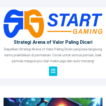
Skip
to
content
Strategi Arena of Valor Paling Dicari
Dapatkan Strategi Arena of Valor Paling Dicari yang bisa langsung
kamu praktekkan di permainan. Cocok untuk semua pemain, baik
pemula maupun pro, biar makin jago dan auto menang!