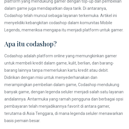
platform yang mendukung gamer dengan top-up dan pembelian
dalam game juga mendapatkan daya tarik. Di antaranya,
Codashop telah muncul sebagai layanan terkemuka. Artikel ini
menyelidiki kebangkitan codashop dalam komunitas Mobile
Legends, memeriksa mengapa itu menjadi platform untuk gamer.
Apa itu codashop?
Codashop adalah platform online yang memungkinkan gamer
untuk membeli kredit dalam game, kulit, berlian, dan barang-
barang lainnya tanpa memerlukan kartu kredit atau debit.
Didirikan dengan misi untuk menyederhanakan dan
merampingkan pembelian dalam game, Codashop mendukung
banyak game, dengan legenda seluler menjadi salah satu layanan
andalannya. Antarmuka yang ramah pengguna dan berbagai opsi
pembayaran telah menjadikannya favorit di antara gamer,
terutama di Asia Tenggara, di mana legenda seluler menawarkan
basis pemain besar.