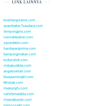
LINK LAINNYA
lesehangurame.com
ayambakar7saudara.com
tempongpns.com
roemahkuliner.com
saoenkkito.com
handayaniprima.com
kampungmakan.com
luckycatck.com
rmbakoelkita.com
angelesehan.com
bluejasminejkt.com
Mrobak.com
miekungfu.com
cafetemankita.com
rmjasabundo.com
mimoosajkt.com