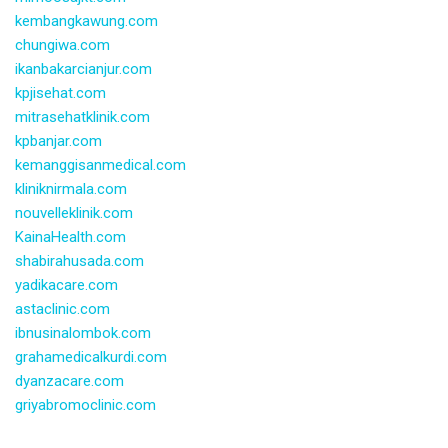
kembangkawung.com
chungiwa.com
ikanbakarcianjur.com
kpjisehat.com
mitrasehatklinik.com
kpbanjar.com
kemanggisanmedical.com
kliniknirmala.com
nouvelleklinik.com
KainaHealth.com
shabirahusada.com
yadikacare.com
astaclinic.com
ibnusinalombok.com
grahamedicalkurdi.com
dyanzacare.com
griyabromoclinic.com