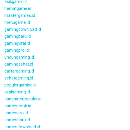
asikgame.id
hematgame.id
mastergames.id
menugame.id
gamingdownload.id
gamingbaru.id
gamingviral.id
gamingpro.id
unduhgaming.id
gamingsehat.id
daftargaming.id
sehatgaming.id
populergaming.id
viralgaming.id
gamingterpopuler.id
gamesnoob.id
gamespro.id
gamesbaru.id
gamesdownload.id