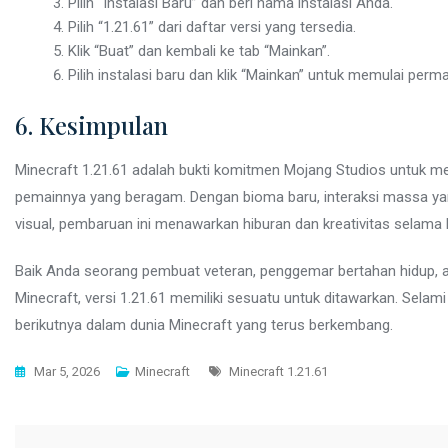
Pilih “Instalasi Baru” dan beri nama instalasi Anda.
Pilih “1.21.61” dari daftar versi yang tersedia.
Klik “Buat” dan kembali ke tab “Mainkan”.
Pilih instalasi baru dan klik “Mainkan” untuk memulai per
6. Kesimpulan
Minecraft 1.21.61 adalah bukti komitmen Mojang Studios untuk 
pemainnya yang beragam. Dengan bioma baru, interaksi massa yang
visual, pembaruan ini menawarkan hiburan dan kreativitas selama
Baik Anda seorang pembuat veteran, penggemar bertahan hidup, 
Minecraft, versi 1.21.61 memiliki sesuatu untuk ditawarkan. Selami 
berikutnya dalam dunia Minecraft yang terus berkembang.
Tags
Mar 5, 2026
Minecraft
Minecraft 1.21.61