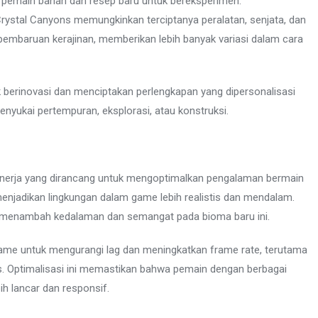
n pemain bahan dan resep baru untuk bereksperimen.
rystal Canyons memungkinkan terciptanya peralatan, senjata, dan
 pembaruan kerajinan, memberikan lebih banyak variasi dalam cara
k berinovasi dan menciptakan perlengkapan yang dipersonalisasi
yukai pertempuran, eksplorasi, atau konstruksi.
 kinerja yang dirancang untuk mengoptimalkan pengalaman bermain
njadikan lingkungan dalam game lebih realistis dan mendalam.
 menambah kedalaman dan semangat pada bioma baru ini.
ame untuk mengurangi lag dan meningkatkan frame rate, terutama
 Optimalisasi ini memastikan bahwa pemain dengan berbagai
h lancar dan responsif.