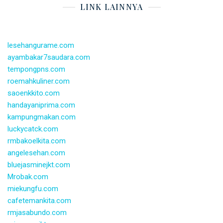
LINK LAINNYA
lesehangurame.com
ayambakar7saudara.com
tempongpns.com
roemahkuliner.com
saoenkkito.com
handayaniprima.com
kampungmakan.com
luckycatck.com
rmbakoelkita.com
angelesehan.com
bluejasminejkt.com
Mrobak.com
miekungfu.com
cafetemankita.com
rmjasabundo.com