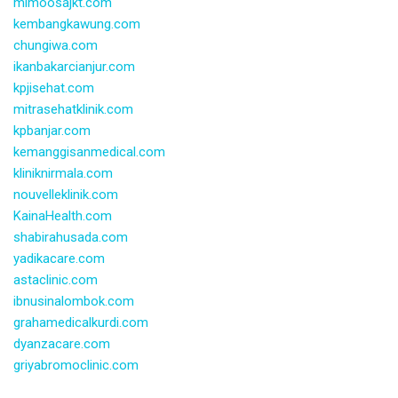
mimoosajkt.com
kembangkawung.com
chungiwa.com
ikanbakarcianjur.com
kpjisehat.com
mitrasehatklinik.com
kpbanjar.com
kemanggisanmedical.com
kliniknirmala.com
nouvelleklinik.com
KainaHealth.com
shabirahusada.com
yadikacare.com
astaclinic.com
ibnusinalombok.com
grahamedicalkurdi.com
dyanzacare.com
griyabromoclinic.com