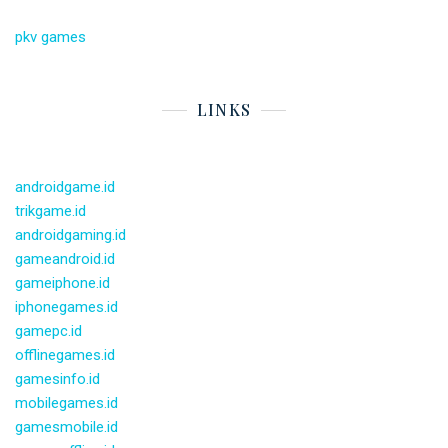
pkv games
LINKS
androidgame.id
trikgame.id
androidgaming.id
gameandroid.id
gameiphone.id
iphonegames.id
gamepc.id
offlinegames.id
gamesinfo.id
mobilegames.id
gamesmobile.id