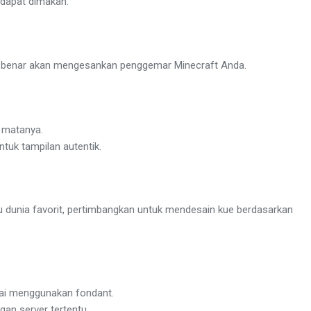
 dapat dimakan.
nar-benar akan mengesankan penggemar Minecraft Anda.
 matanya.
tuk tampilan autentik.
au dunia favorit, pertimbangkan untuk mendesain kue berdasarkan
kai menggunakan fondant.
gan server tertentu.