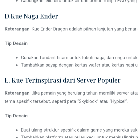
Gabungkan jello biru untuk air dan pohon mirip LEGO yang
D.Kue Naga Ender
Keterangan
: Kue Ender Dragon adalah pilihan lanjutan yang be
Tip Desain
:
Gunakan fondant hitam untuk tubuh naga, dan ungu untuk
Tambahkan sayap dengan kertas wafer atau kertas nasi un
E. Kue Terinspirasi dari Server Populer
Keterangan
: Jika pemain yang berulang tahun memiliki server at
tema spesifik tersebut, seperti peta “Skyblock” atau “Hypixel”.
Tip Desain
:
Buat ulang struktur spesifik dalam game yang mereka su
Tambahkan platform atau pulau kecil untuk meniru lingkun