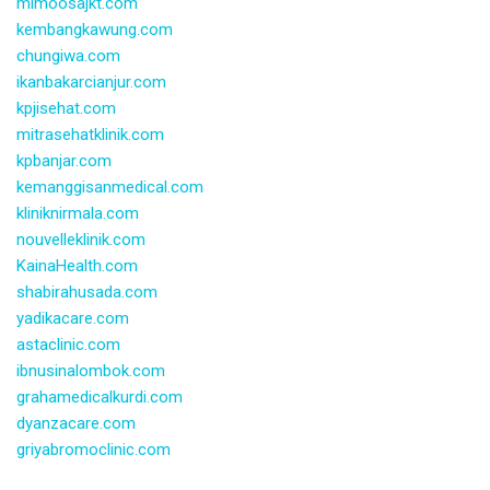
mimoosajkt.com
kembangkawung.com
chungiwa.com
ikanbakarcianjur.com
kpjisehat.com
mitrasehatklinik.com
kpbanjar.com
kemanggisanmedical.com
kliniknirmala.com
nouvelleklinik.com
KainaHealth.com
shabirahusada.com
yadikacare.com
astaclinic.com
ibnusinalombok.com
grahamedicalkurdi.com
dyanzacare.com
griyabromoclinic.com