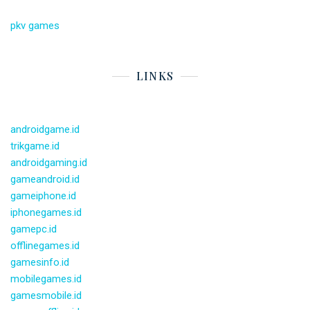
pkv games
LINKS
androidgame.id
trikgame.id
androidgaming.id
gameandroid.id
gameiphone.id
iphonegames.id
gamepc.id
offlinegames.id
gamesinfo.id
mobilegames.id
gamesmobile.id