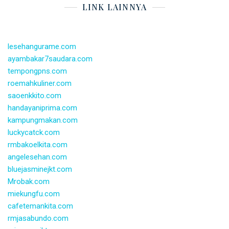
LINK LAINNYA
lesehangurame.com
ayambakar7saudara.com
tempongpns.com
roemahkuliner.com
saoenkkito.com
handayaniprima.com
kampungmakan.com
luckycatck.com
rmbakoelkita.com
angelesehan.com
bluejasminejkt.com
Mrobak.com
miekungfu.com
cafetemankita.com
rmjasabundo.com