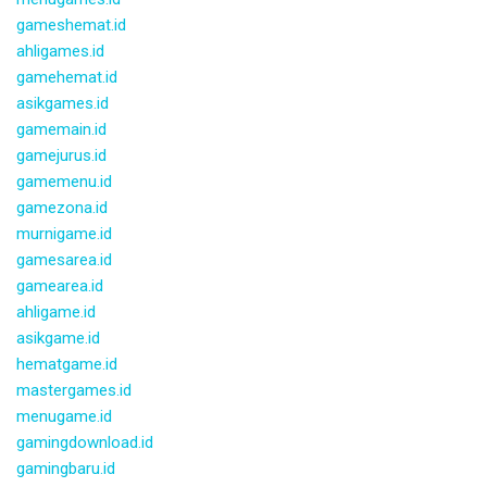
gameshemat.id
ahligames.id
gamehemat.id
asikgames.id
gamemain.id
gamejurus.id
gamemenu.id
gamezona.id
murnigame.id
gamesarea.id
gamearea.id
ahligame.id
asikgame.id
hematgame.id
mastergames.id
menugame.id
gamingdownload.id
gamingbaru.id