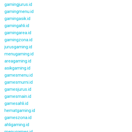
gamingjurus.id
gamingmenu.id
gamingasik.id
gamingahli.id
gamingarea.id
gamingzona.id
jurusgaming.id
menugaming.id
areagaming.id
asikgaming.id
gamesmenu.id
gamesmurni.id
gamesjurus.id
gamesmain.id
gamesahli.id
hematgaming.id
gameszona.id
ahligaming.id
menugames.id