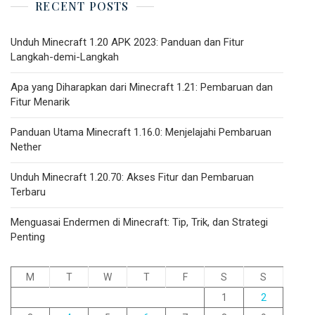
RECENT POSTS
Unduh Minecraft 1.20 APK 2023: Panduan dan Fitur
Langkah-demi-Langkah
Apa yang Diharapkan dari Minecraft 1.21: Pembaruan dan
Fitur Menarik
Panduan Utama Minecraft 1.16.0: Menjelajahi Pembaruan
Nether
Unduh Minecraft 1.20.70: Akses Fitur dan Pembaruan
Terbaru
Menguasai Endermen di Minecraft: Tip, Trik, dan Strategi
Penting
M
T
W
T
F
S
S
1
2