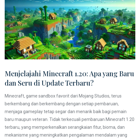
Menjelajahi Minecraft 1.20: Apa yang Baru
dan Seru di Update Terbaru?
Minecraft, game sandbox favorit dari Mojang Studios, terus
berkembang dan berkembang dengan setiap pembaruan,
menjaga gameplay tetap segar dan menarik baik bagi pemain
baru maupun veteran. Tidak terkecuali pembaruan Minecraft 1.20
terbaru, yang memperkenalkan serangkaian fitur, bioma, dan
mekanisme yang meningkatkan pengalaman mendalam yang