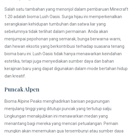
Salah satu tambahan yang menonjol dalam pembaruan Minecraft
1.20 adalah bioma Lush Oasis. Surga hijau ini memperkenalkan
serangkaian kehidupan tumbuhan dan satwa liar yang
sebelumnya tidak terlihat dalam permainan. Anda akan
menjumpai pepohonan yang semarak, bunga berwarna-warni,
dan hewan eksotis yang berkontribusi terhadap suasana tenang
bioma baru ini. Lush Oasis tidak hanya menawarkan keindahan
estetika, tetapi juga menyediakan sumber daya dan bahan
kerajinan baru yang dapat digunakan dalam mode bertahan hidup
dan kreatif.
Puncak Alpen
Bioma Alpine Peaks menghadirkan barisan pegunungan
menjulang tinggi yang ditutupi puncak yang tertutup salju.
Lingkungan menakjubkan ini menawarkan medan yang
menantang bagi mereka yang mencari petualangan. Pemain
mungkin akan menemukan gua tersembunyi atau sumber daya