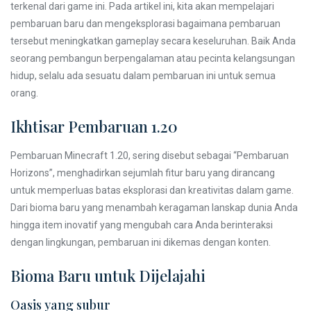
terkenal dari game ini. Pada artikel ini, kita akan mempelajari
pembaruan baru dan mengeksplorasi bagaimana pembaruan
tersebut meningkatkan gameplay secara keseluruhan. Baik Anda
seorang pembangun berpengalaman atau pecinta kelangsungan
hidup, selalu ada sesuatu dalam pembaruan ini untuk semua
orang.
Ikhtisar Pembaruan 1.20
Pembaruan Minecraft 1.20, sering disebut sebagai “Pembaruan
Horizons”, menghadirkan sejumlah fitur baru yang dirancang
untuk memperluas batas eksplorasi dan kreativitas dalam game.
Dari bioma baru yang menambah keragaman lanskap dunia Anda
hingga item inovatif yang mengubah cara Anda berinteraksi
dengan lingkungan, pembaruan ini dikemas dengan konten.
Bioma Baru untuk Dijelajahi
Oasis yang subur