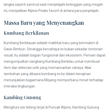
langka seperti zamrud saat menjelajahi ketinggian yang megah
ini, menjadikan Alpine Peaks favorit di antara para penjelajah.
Massa Baru yang Menyenangkan
Kumbang Berkilauan
Kumbang Berkilauan adalah makhluk baru yang bermukim di
Oasis Rimbun. Serangga bercahaya ini bukan sekadar tontonan
visual; itu adalah bagian fungsional dari ekosistem. Pemain dapat
mengumpulkan cangkang Kumbang Berkilau untuk membuat
item dan dekorasi unik yang memancarkan cahaya. Nilai
tambahan yang dibawa kumbang ini ke dalam kerajinan
menunjukkan bagaimana Mojang memperbarui minat terhadap
interaksi lingkungan.
Kambing Gunung
Menghuni sisi tebing terjal di Puncak Alpine, Kambing Gunung