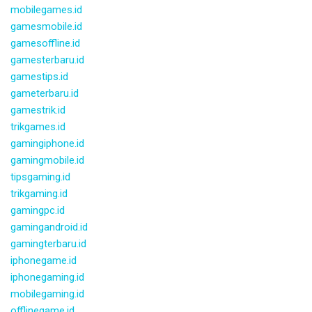
mobilegames.id
gamesmobile.id
gamesoffline.id
gamesterbaru.id
gamestips.id
gameterbaru.id
gamestrik.id
trikgames.id
gamingiphone.id
gamingmobile.id
tipsgaming.id
trikgaming.id
gamingpc.id
gamingandroid.id
gamingterbaru.id
iphonegame.id
iphonegaming.id
mobilegaming.id
offlinegame.id