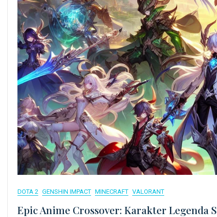
DOTA 2
GENSHIN IMPACT
MINECRAFT
VALORANT
Epic Anime Crossover: Karakter Legenda 