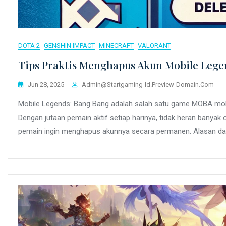
DOTA 2
GENSHIN IMPACT
MINECRAFT
VALORANT
Tips Praktis Menghapus Akun Mobile Leg
Jun 28, 2025
Admin@startgaming-Id.preview-Domain.com
Mobile Legends: Bang Bang adalah salah satu game MOBA mobile
Dengan jutaan pemain aktif setiap harinya, tidak heran banyak
pemain ingin menghapus akunnya secara permanen. Alasan dapat 