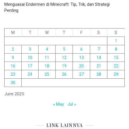
Menguasai Endermen di Minecraft: Tip, Trik, dan Strategi
Penting
M
T
W
T
F
S
S
1
2
3
4
5
6
7
8
9
10
11
12
13
14
15
16
17
18
19
20
21
22
23
24
25
26
27
28
29
30
June 2025
« May
Jul »
LINK LAINNYA