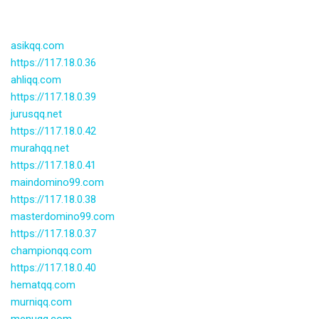
asikqq.com
https://117.18.0.36
ahliqq.com
https://117.18.0.39
jurusqq.net
https://117.18.0.42
murahqq.net
https://117.18.0.41
maindomino99.com
https://117.18.0.38
masterdomino99.com
https://117.18.0.37
championqq.com
https://117.18.0.40
hematqq.com
murniqq.com
menuqq.com