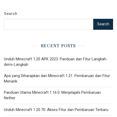
Search
Search
RECENT POSTS
Unduh Minecraft 1.20 APK 2023: Panduan dan Fitur Langkah-
demi-Langkah
Apa yang Diharapkan dari Minecraft 1.21: Pembaruan dan Fitur
Menarik
Panduan Utama Minecraft 1.16.0: Menjelajahi Pembaruan
Nether
Unduh Minecraft 1.20.70: Akses Fitur dan Pembaruan Terbaru