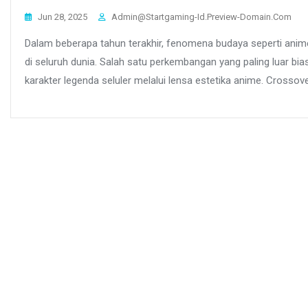
Jun 28, 2025
Admin@startgaming-Id.preview-Domain.com
Dalam beberapa tahun terakhir, fenomena budaya seperti anime
di seluruh dunia. Salah satu perkembangan yang paling luar bi
karakter legenda seluler melalui lensa estetika anime. Crosso