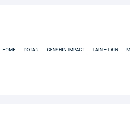
HOME
DOTA 2
GENSHIN IMPACT
LAIN – LAIN
M