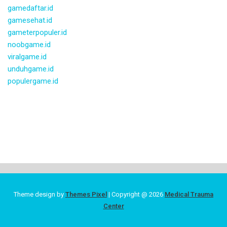
gamedaftar.id
gamesehat.id
gameterpopuler.id
noobgame.id
viralgame.id
unduhgame.id
populergame.id
Theme design by
Themes Pixel
| Copyright @ 2026
Medical Trauma
Center