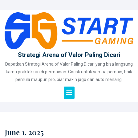
Skip
to
content
Strategi Arena of Valor Paling Dicari
Dapatkan Strategi Arena of Valor Paling Dicari yang bisa langsung
kamu praktekkan di permainan. Cocok untuk semua pemain, baik
pemula maupun pro, biar makin jago dan auto menang!
June 1, 2025