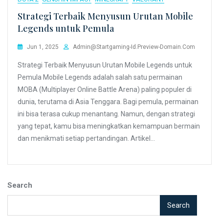
Strategi Terbaik Menyusun Urutan Mobile
Legends untuk Pemula
Jun 1, 2025
Admin@startgaming-Id.preview-Domain.com
Strategi Terbaik Menyusun Urutan Mobile Legends untuk
Pemula Mobile Legends adalah salah satu permainan
MOBA (Multiplayer Online Battle Arena) paling populer di
dunia, terutama di Asia Tenggara. Bagi pemula, permainan
ini bisa terasa cukup menantang. Namun, dengan strategi
yang tepat, kamu bisa meningkatkan kemampuan bermain
dan menikmati setiap pertandingan. Artikel…
Search
Search