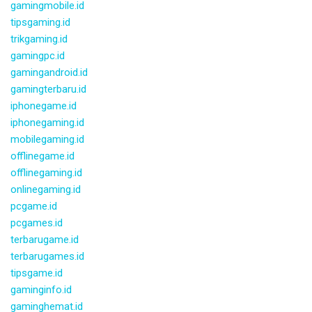
gamingmobile.id
tipsgaming.id
trikgaming.id
gamingpc.id
gamingandroid.id
gamingterbaru.id
iphonegame.id
iphonegaming.id
mobilegaming.id
offlinegame.id
offlinegaming.id
onlinegaming.id
pcgame.id
pcgames.id
terbarugame.id
terbarugames.id
tipsgame.id
gaminginfo.id
gaminghemat.id