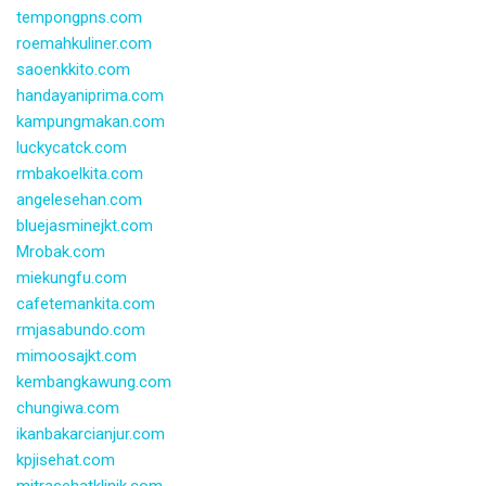
tempongpns.com
roemahkuliner.com
saoenkkito.com
handayaniprima.com
kampungmakan.com
luckycatck.com
rmbakoelkita.com
angelesehan.com
bluejasminejkt.com
Mrobak.com
miekungfu.com
cafetemankita.com
rmjasabundo.com
mimoosajkt.com
kembangkawung.com
chungiwa.com
ikanbakarcianjur.com
kpjisehat.com