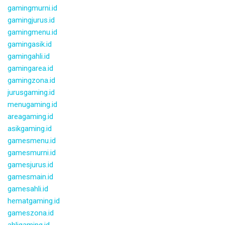
gamingmurni.id
gamingjurus.id
gamingmenu.id
gamingasik.id
gamingahli.id
gamingarea.id
gamingzona.id
jurusgaming.id
menugaming.id
areagaming.id
asikgaming.id
gamesmenu.id
gamesmurni.id
gamesjurus.id
gamesmain.id
gamesahli.id
hematgaming.id
gameszona.id