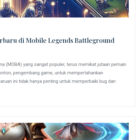
baru di Mobile Legends Battleground
ena (MOBA) yang sangat populer, terus memikat jutaan pemain
 Moonton, pengembang game, untuk mempertahankan
aruan ini tidak hanya penting untuk memperbaiki bug dan