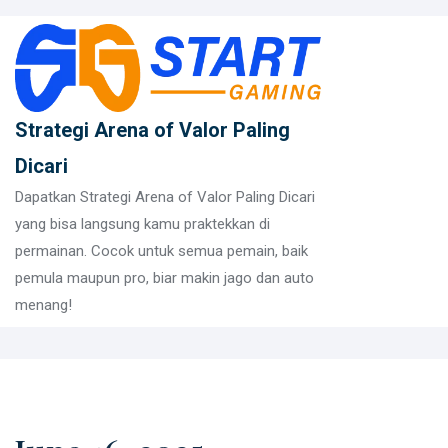
Skip
to
content
Strategi Arena of Valor Paling
Dicari
Dapatkan Strategi Arena of Valor Paling Dicari
yang bisa langsung kamu praktekkan di
permainan. Cocok untuk semua pemain, baik
pemula maupun pro, biar makin jago dan auto
menang!