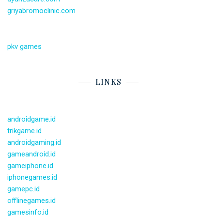
griyabromoclinic.com
pkv games
LINKS
androidgame.id
trikgame.id
androidgaming.id
gameandroid.id
gameiphone.id
iphonegames.id
gamepc.id
offlinegames.id
gamesinfo.id