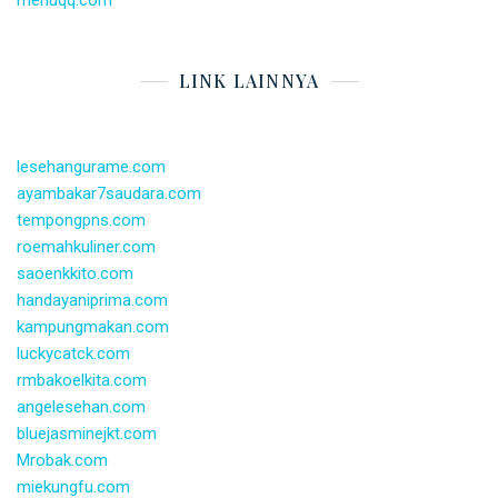
LINK LAINNYA
lesehangurame.com
ayambakar7saudara.com
tempongpns.com
roemahkuliner.com
saoenkkito.com
handayaniprima.com
kampungmakan.com
luckycatck.com
rmbakoelkita.com
angelesehan.com
bluejasminejkt.com
Mrobak.com
miekungfu.com