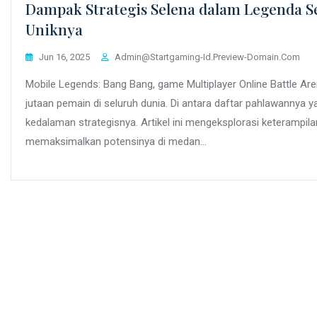
Dampak Strategis Selena dalam Legenda 
Uniknya
Jun 16, 2025
Admin@startgaming-Id.preview-Domain.com
Mobile Legends: Bang Bang, game Multiplayer Online Battle 
jutaan pemain di seluruh dunia. Di antara daftar pahlawanny
kedalaman strategisnya. Artikel ini mengeksplorasi keterampila
memaksimalkan potensinya di medan…