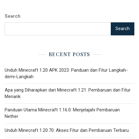
Search
Search
RECENT POSTS
Unduh Minecraft 1.20 APK 2023: Panduan dan Fitur Langkah-
demi-Langkah
Apa yang Diharapkan dari Minecraft 1.21: Pembaruan dan Fitur
Menarik
Panduan Utama Minecraft 1.16.0: Menjelajahi Pembaruan
Nether
Unduh Minecraft 1.20.70: Akses Fitur dan Pembaruan Terbaru