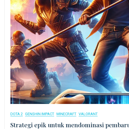
DOTA 2
GENSHIN IMPACT
MINECRAFT
VALORANT
Strategi epik untuk mendominasi pembaru