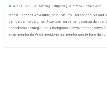
Jun 21, 2025
Admin@startgaming-Id.preview-Domain.com
Mobile Legends Adventure, spin -off RPG seluler populer dari
pembaruan terbarunya. Untuk pemain berpengalaman dan pend
pendekatan strategis untuk mengatasi banyak tantangannya. Dal
akan membantu Anda mendominasi pembaruan terbaru dari…