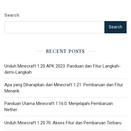
Search
Search
RECENT POSTS
Unduh Minecraft 1.20 APK 2023: Panduan dan Fitur Langkah-
demi-Langkah
Apa yang Diharapkan dari Minecraft 1.21: Pembaruan dan Fitur
Menarik
Panduan Utama Minecraft 1.16.0: Menjelajahi Pembaruan
Nether
Unduh Minecraft 1.20.70: Akses Fitur dan Pembaruan Terbaru