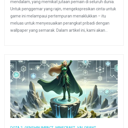
mendalam, yang memikat jutaan pemain di seluruh dunia.
Untuk penggemar yang rajin, mengekspresikan cinta untuk
game ini melampaui pertempuran menaklukkan – itu
meluas untuk menyesuaikan perangkat pribadi dengan
wallpaper yang semarak. Dalam artikel ini, kami akan…
DOTA 2
GENSHIN IMPACT
MINECRAFT
VALORANT