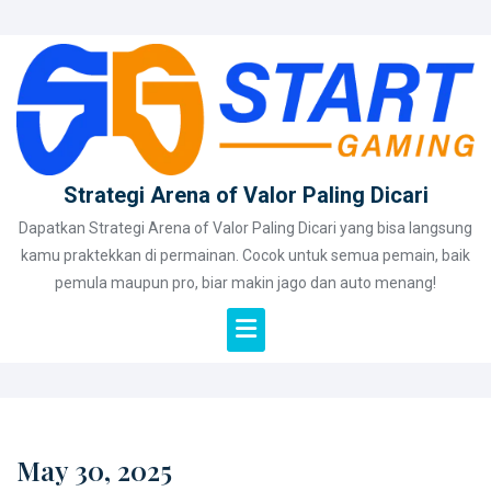
Skip
to
content
Strategi Arena of Valor Paling Dicari
Dapatkan Strategi Arena of Valor Paling Dicari yang bisa langsung
kamu praktekkan di permainan. Cocok untuk semua pemain, baik
pemula maupun pro, biar makin jago dan auto menang!
May 30, 2025