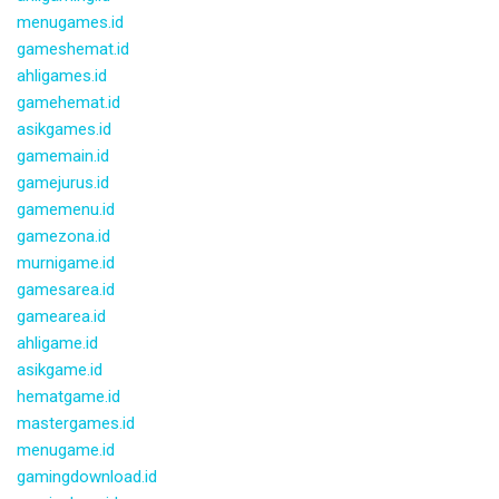
menugames.id
gameshemat.id
ahligames.id
gamehemat.id
asikgames.id
gamemain.id
gamejurus.id
gamemenu.id
gamezona.id
murnigame.id
gamesarea.id
gamearea.id
ahligame.id
asikgame.id
hematgame.id
mastergames.id
menugame.id
gamingdownload.id