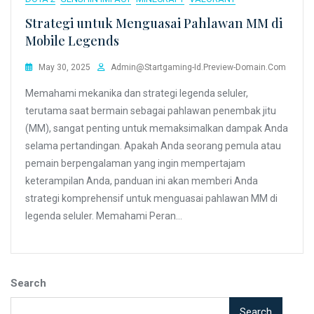
Strategi untuk Menguasai Pahlawan MM di
Mobile Legends
May 30, 2025
Admin@startgaming-Id.preview-Domain.com
Memahami mekanika dan strategi legenda seluler,
terutama saat bermain sebagai pahlawan penembak jitu
(MM), sangat penting untuk memaksimalkan dampak Anda
selama pertandingan. Apakah Anda seorang pemula atau
pemain berpengalaman yang ingin mempertajam
keterampilan Anda, panduan ini akan memberi Anda
strategi komprehensif untuk menguasai pahlawan MM di
legenda seluler. Memahami Peran…
Search
Search