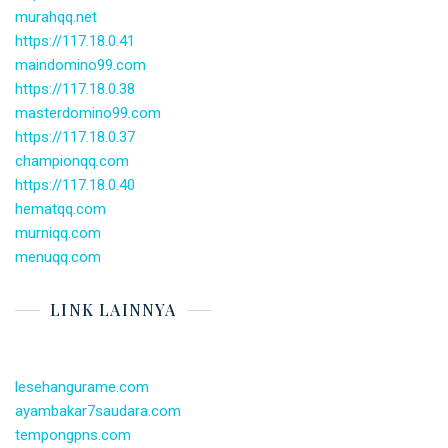
murahqq.net
https://117.18.0.41
maindomino99.com
https://117.18.0.38
masterdomino99.com
https://117.18.0.37
championqq.com
https://117.18.0.40
hematqq.com
murniqq.com
menuqq.com
LINK LAINNYA
lesehangurame.com
ayambakar7saudara.com
tempongpns.com