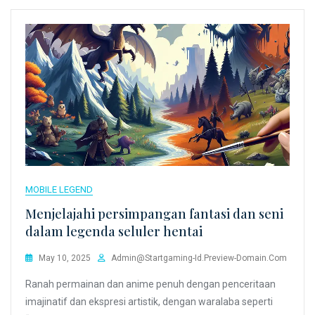
MOBILE LEGEND
Menjelajahi persimpangan fantasi dan seni
dalam legenda seluler hentai
May 10, 2025
Admin@startgaming-Id.preview-Domain.com
Ranah permainan dan anime penuh dengan penceritaan
imajinatif dan ekspresi artistik, dengan waralaba seperti