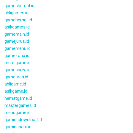
gameshemat.id
ahligames.id
gamehemat.id
asikgames.id
gamemain.id
gamejurus.id
gamemenu.id
gamezona.id
murnigame.id
gamesarea.id
gamearea.id
ahligame.id
asikgame.id
hematgame.id
mastergames.id
menugame.id
gamingdownload.id
gamingbaru.id