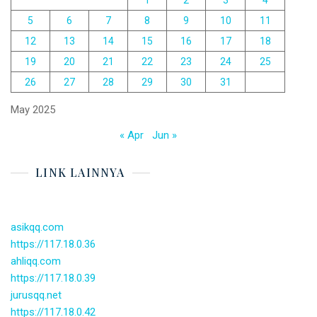
1
2
3
4
5
6
7
8
9
10
11
12
13
14
15
16
17
18
19
20
21
22
23
24
25
26
27
28
29
30
31
May 2025
« Apr
Jun »
LINK LAINNYA
asikqq.com
https://117.18.0.36
ahliqq.com
https://117.18.0.39
jurusqq.net
https://117.18.0.42