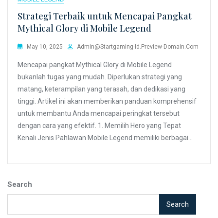
Strategi Terbaik untuk Mencapai Pangkat
Mythical Glory di Mobile Legend
May 10, 2025
Admin@startgaming-Id.preview-Domain.com
Mencapai pangkat Mythical Glory di Mobile Legend
bukanlah tugas yang mudah. Diperlukan strategi yang
matang, keterampilan yang terasah, dan dedikasi yang
tinggi. Artikel ini akan memberikan panduan komprehensif
untuk membantu Anda mencapai peringkat tersebut
dengan cara yang efektif. 1. Memilih Hero yang Tepat
Kenali Jenis Pahlawan Mobile Legend memiliki berbagai…
Search
Search