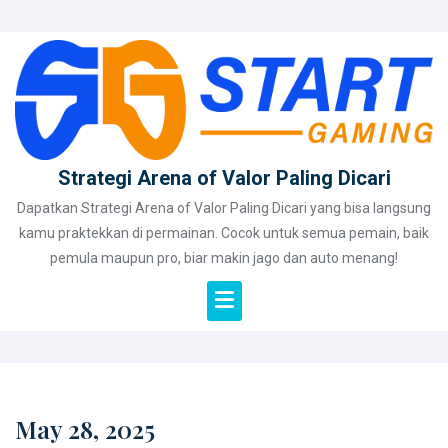
Skip
to
content
Strategi Arena of Valor Paling Dicari
Dapatkan Strategi Arena of Valor Paling Dicari yang bisa langsung
kamu praktekkan di permainan. Cocok untuk semua pemain, baik
pemula maupun pro, biar makin jago dan auto menang!
May 28, 2025