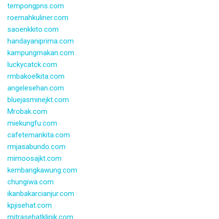
tempongpns.com
roemahkuliner.com
saoenkkito.com
handayaniprima.com
kampungmakan.com
luckycatck.com
rmbakoelkita.com
angelesehan.com
bluejasminejkt.com
Mrobak.com
miekungfu.com
cafetemankita.com
rmjasabundo.com
mimoosajkt.com
kembangkawung.com
chungiwa.com
ikanbakarcianjur.com
kpjisehat.com
mitrasehatklinik.com