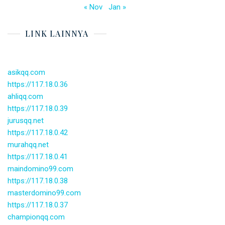
« Nov
Jan »
LINK LAINNYA
asikqq.com
https://117.18.0.36
ahliqq.com
https://117.18.0.39
jurusqq.net
https://117.18.0.42
murahqq.net
https://117.18.0.41
maindomino99.com
https://117.18.0.38
masterdomino99.com
https://117.18.0.37
championqq.com