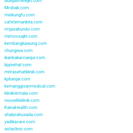
bluejasminejkt.com
Mrobak.com
miekungfu.com
cafetemankita.com
rmjasabundo.com
mimoosajkt.com
kembangkawung.com
chungiwa.com
ikanbakarcianjur.com
kpjisehat.com
mitrasehatklinik.com
kpbanjar.com
kemanggisanmedical.com
kliniknirmala.com
nouvelleklinik.com
KainaHealth.com
shabirahusada.com
yadikacare.com
astaclinic.com