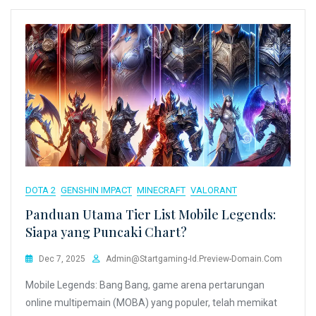
DOTA 2
GENSHIN IMPACT
MINECRAFT
VALORANT
Panduan Utama Tier List Mobile Legends:
Siapa yang Puncaki Chart?
Dec 7, 2025
Admin@startgaming-Id.preview-Domain.com
Mobile Legends: Bang Bang, game arena pertarungan
online multipemain (MOBA) yang populer, telah memikat