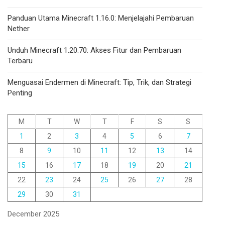
Panduan Utama Minecraft 1.16.0: Menjelajahi Pembaruan
Nether
Unduh Minecraft 1.20.70: Akses Fitur dan Pembaruan
Terbaru
Menguasai Endermen di Minecraft: Tip, Trik, dan Strategi
Penting
M
T
W
T
F
S
S
1
2
3
4
5
6
7
8
9
10
11
12
13
14
15
16
17
18
19
20
21
22
23
24
25
26
27
28
29
30
31
December 2025