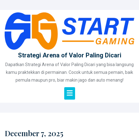
Skip
to
content
Strategi Arena of Valor Paling Dicari
Dapatkan Strategi Arena of Valor Paling Dicari yang bisa langsung
kamu praktekkan di permainan. Cocok untuk semua pemain, baik
pemula maupun pro, biar makin jago dan auto menang!
December 7, 2025