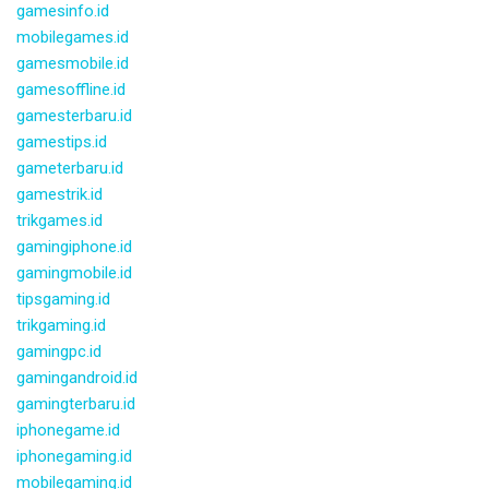
gamesinfo.id
mobilegames.id
gamesmobile.id
gamesoffline.id
gamesterbaru.id
gamestips.id
gameterbaru.id
gamestrik.id
trikgames.id
gamingiphone.id
gamingmobile.id
tipsgaming.id
trikgaming.id
gamingpc.id
gamingandroid.id
gamingterbaru.id
iphonegame.id
iphonegaming.id
mobilegaming.id