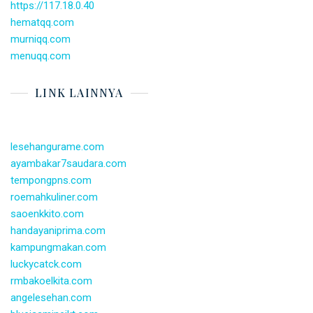
https://117.18.0.40
hematqq.com
murniqq.com
menuqq.com
LINK LAINNYA
lesehangurame.com
ayambakar7saudara.com
tempongpns.com
roemahkuliner.com
saoenkkito.com
handayaniprima.com
kampungmakan.com
luckycatck.com
rmbakoelkita.com
angelesehan.com