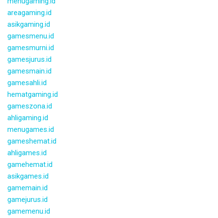
menugaming.id
areagaming.id
asikgaming.id
gamesmenu.id
gamesmurni.id
gamesjurus.id
gamesmain.id
gamesahli.id
hematgaming.id
gameszona.id
ahligaming.id
menugames.id
gameshemat.id
ahligames.id
gamehemat.id
asikgames.id
gamemain.id
gamejurus.id
gamemenu.id