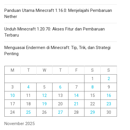
Panduan Utama Minecraft 1.16.0: Menjelajahi Pembaruan
Nether
Unduh Minecraft 1.20.70: Akses Fitur dan Pembaruan
Terbaru
Menguasai Endermen di Minecraft: Tip, Trik, dan Strategi
Penting
M
T
W
T
F
S
S
1
2
3
4
5
6
7
8
9
10
11
12
13
14
15
16
17
18
19
20
21
22
23
24
25
26
27
28
29
30
November 2025