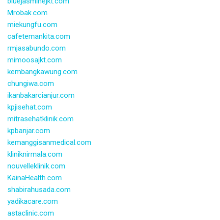
bluejasminejkt.com
Mrobak.com
miekungfu.com
cafetemankita.com
rmjasabundo.com
mimoosajkt.com
kembangkawung.com
chungiwa.com
ikanbakarcianjur.com
kpjisehat.com
mitrasehatklinik.com
kpbanjar.com
kemanggisanmedical.com
kliniknirmala.com
nouvelleklinik.com
KainaHealth.com
shabirahusada.com
yadikacare.com
astaclinic.com