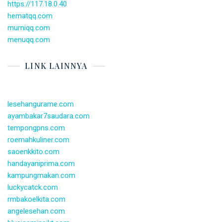
https://117.18.0.40
hematqq.com
murniqq.com
menuqq.com
LINK LAINNYA
lesehangurame.com
ayambakar7saudara.com
tempongpns.com
roemahkuliner.com
saoenkkito.com
handayaniprima.com
kampungmakan.com
luckycatck.com
rmbakoelkita.com
angelesehan.com