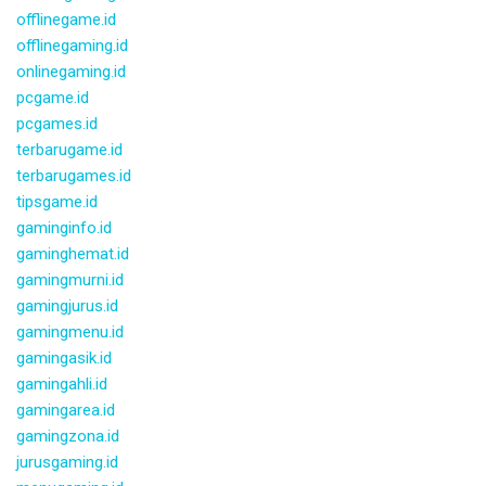
offlinegame.id
offlinegaming.id
onlinegaming.id
pcgame.id
pcgames.id
terbarugame.id
terbarugames.id
tipsgame.id
gaminginfo.id
gaminghemat.id
gamingmurni.id
gamingjurus.id
gamingmenu.id
gamingasik.id
gamingahli.id
gamingarea.id
gamingzona.id
jurusgaming.id