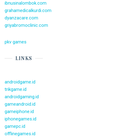
ibnusinalombok.com
grahamedicalkurdi.com
dyanzacare.com
griyabromoclinic.com
pkv games
LINKS
androidgame.id
trikgame.id
androidgaming.id
gameandroid.id
gameiphone.id
iphonegames.id
gamepc.id
offlinegames.id