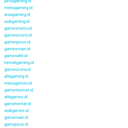
jurusgaming.id
menugaming.id
areagaming.id
asikgaming.id
gamesmenu.id
gamesmurni.id
gamesjurus.id
gamesmain.id
gamesahli.id
hematgaming.id
gameszona.id
ahligaming.id
menugames.id
gameshemat.id
ahligames.id
gamehemat.id
asikgames.id
gamemain.id
gamejurus.id