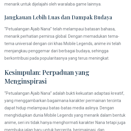
menarik untuk dijelajahi oleh waralaba game lainnya.
Jangkauan Lebih Luas dan Dampak Budaya
“Petualangan Ajaib Nana” telah melampaui batasan bahasa,
menarik perhatian pemirsa global. Dengan memadukan tema-
tema universal dengan ciri khas Mobile Legends, anime ini telah
menjangkau penggemar dari berbagai budaya, sehingga
berkontribusi pada popularitasnya yang terus meningkat.
Kesimpulan: Perpaduan yang
Menginspirasi
“Petualangan Ajaib Nana” adalah bukti kekuatan adaptasi kreatif,
yang menggambarkan bagaimana karakter permainan tercinta
dapat hidup melampaui batas-batas media aslinya. Dengan
menghidupkan dunia Mobile Legends yang menarik dalam bentuk
anime, seri ini tidak hanya menghormati karakter Nana tetapi juga
membuka jalan baru untuk bercerita, berimajinasi, dan