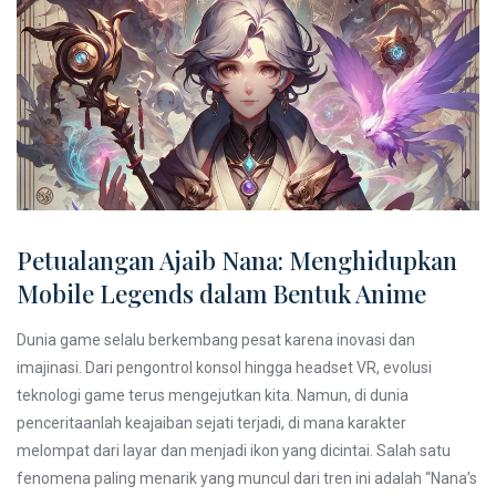
Petualangan Ajaib Nana: Menghidupkan
Mobile Legends dalam Bentuk Anime
Dunia game selalu berkembang pesat karena inovasi dan
imajinasi. Dari pengontrol konsol hingga headset VR, evolusi
teknologi game terus mengejutkan kita. Namun, di dunia
penceritaanlah keajaiban sejati terjadi, di mana karakter
melompat dari layar dan menjadi ikon yang dicintai. Salah satu
fenomena paling menarik yang muncul dari tren ini adalah “Nana’s