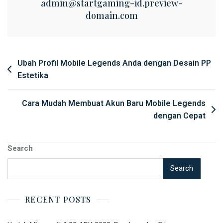
admin@startgaming-id.preview-
domain.com
Post
Ubah Profil Mobile Legends Anda dengan Desain PP
Estetika
navigation
Cara Mudah Membuat Akun Baru Mobile Legends
dengan Cepat
Search
Search
RECENT POSTS