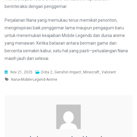
berinteraksi dengan penggemar.
Perjalanan Nana yang memukau terus memikat penonton,
menginspirasi baik penggemar lama maupun pengagum baru
untuk menemukan keajaiban Mobile Legends dan dunia anime
yang menawan. Ketika batasan antara bermain game dan
bercerita semakin kabur, satu hal yang pasti—petualangan Nana
masih jauh dari selesai.
Nov 21, 2025
Dota 2
,
Genshin Impact
,
Minecraft
,
Valorant
Tags
Nana-Mobile-Legend-Anime