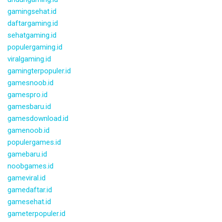
gamingsehat.id
daftargaming.id
sehatgaming.id
populergaming.id
viralgaming.id
gamingterpopuler.id
gamesnoob.id
gamespro.id
gamesbaru.id
gamesdownload.id
gamenoob.id
populergames.id
gamebaru.id
noobgames.id
gameviral.id
gamedaftar.id
gamesehat.id
gameterpopuler.id