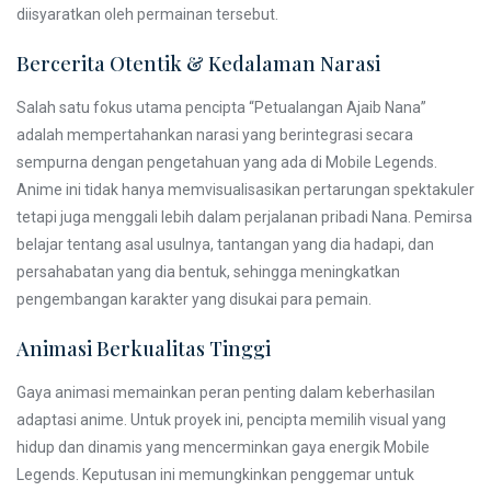
diisyaratkan oleh permainan tersebut.
Bercerita Otentik & Kedalaman Narasi
Salah satu fokus utama pencipta “Petualangan Ajaib Nana”
adalah mempertahankan narasi yang berintegrasi secara
sempurna dengan pengetahuan yang ada di Mobile Legends.
Anime ini tidak hanya memvisualisasikan pertarungan spektakuler
tetapi juga menggali lebih dalam perjalanan pribadi Nana. Pemirsa
belajar tentang asal usulnya, tantangan yang dia hadapi, dan
persahabatan yang dia bentuk, sehingga meningkatkan
pengembangan karakter yang disukai para pemain.
Animasi Berkualitas Tinggi
Gaya animasi memainkan peran penting dalam keberhasilan
adaptasi anime. Untuk proyek ini, pencipta memilih visual yang
hidup dan dinamis yang mencerminkan gaya energik Mobile
Legends. Keputusan ini memungkinkan penggemar untuk