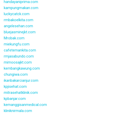
handayaniprima.com
kampungmakan.com
luckycatck.com
rmbakoelkita.com
angelesehan.com
bluejasminejkt.com
Mrobak.com
miekungfu.com
cafetemankita.com
rmjasabundo.com
mimoosajkt.com
kembangkawung.com
chungiwa.com
ikanbakarcianjur.com
kpjisehat.com
mitrasehatklinik.com
kpbanjar.com
kemanggisanmedical.com
kliniknirmala.com